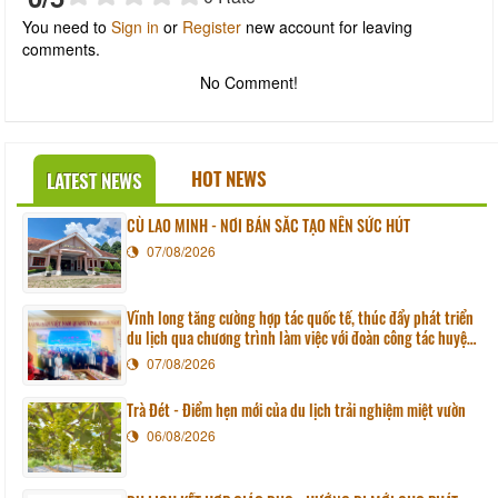
You need to
Sign in
or
Register
new account for leaving
comments.
No Comment!
HOT NEWS
LATEST NEWS
CÙ LAO MINH - NƠI BẢN SẮC TẠO NÊN SỨC HÚT
07/08/2026
Vĩnh long tăng cường hợp tác quốc tế, thúc đẩy phát triển
du lịch qua chương trình làm việc với đoàn công tác huyện
Sunchang (Hàn quốc)
07/08/2026
Trà Đét - Điểm hẹn mới của du lịch trải nghiệm miệt vườn
06/08/2026