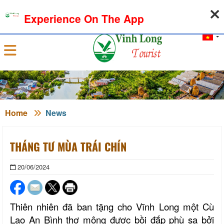
08-08-2026, 01:28:23
WEATHER
EXCHANGE RATE
Experience On The App
Sign in
Home
News
THÁNG TƯ MÙA TRÁI CHÍN
20/06/2024
Thiên nhiên đã ban tặng cho Vĩnh Long một Cù
Lao An Bình thơ mộng được bồi đắp phù sa bởi