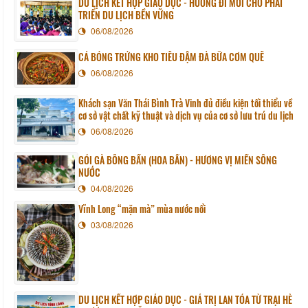
DU LỊCH KẾT HỢP GIÁO DỤC - HƯỚNG ĐI MỚI CHO PHÁT
TRIỂN DU LỊCH BỀN VỮNG
06/08/2026
CÁ BÓNG TRỨNG KHO TIÊU ĐẬM ĐÀ BỮA CƠM QUÊ
06/08/2026
Khách sạn Văn Thái Bình Trà Vinh đủ điều kiện tối thiểu về
cơ sở vật chất kỹ thuật và dịch vụ của cơ sở lưu trú du lịch
06/08/2026
GỎI GÀ BÔNG BẦN (HOA BẦN) - HƯƠNG VỊ MIỀN SÔNG
NƯỚC
04/08/2026
Vĩnh Long “mặn mà” mùa nước nổi
03/08/2026
DU LỊCH KẾT HỢP GIÁO DỤC - GIÁ TRỊ LAN TỎA TỪ TRẠI HÈ