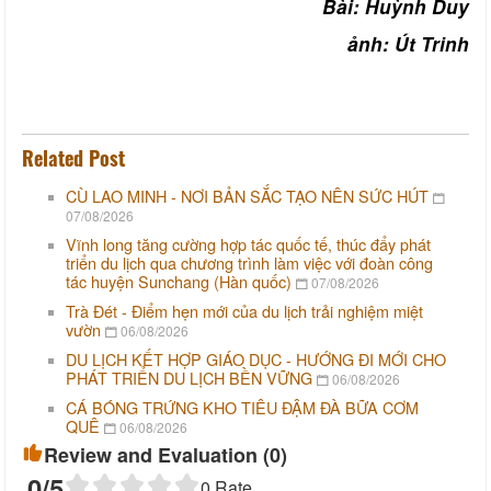
Bài: Huỳnh Duy
ảnh: Út Trinh
Related Post
CÙ LAO MINH - NƠI BẢN SẮC TẠO NÊN SỨC HÚT
07/08/2026
Vĩnh long tăng cường hợp tác quốc tế, thúc đẩy phát
triển du lịch qua chương trình làm việc với đoàn công
tác huyện Sunchang (Hàn quốc)
07/08/2026
Trà Đét - Điểm hẹn mới của du lịch trải nghiệm miệt
vườn
06/08/2026
DU LỊCH KẾT HỢP GIÁO DỤC - HƯỚNG ĐI MỚI CHO
PHÁT TRIỂN DU LỊCH BỀN VỮNG
06/08/2026
CÁ BÓNG TRỨNG KHO TIÊU ĐẬM ĐÀ BỮA CƠM
QUÊ
06/08/2026
Review and Evaluation (
0
)
0
/5
0
Rate