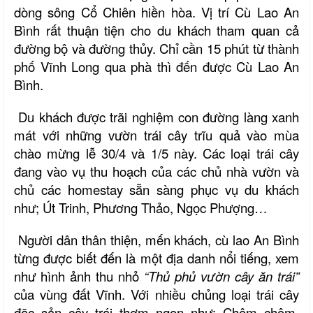
dòng sông Cổ Chiên hiền hòa. Vị trí Cù Lao An
Bình rất thuận tiện cho du khách tham quan cả
đường bộ và đường thủy. Chỉ cần 15 phút từ thành
phố Vĩnh Long qua phà thì đến được Cù Lao An
Bình.
Du khách được trãi nghiệm con đường làng xanh
mát với những vườn trái cây trĩu quả vào mùa
chào mừng lễ 30/4 và 1/5 này. Các loại trái cây
đang vào vụ thu hoạch của các chủ nhà vườn và
chủ các homestay sẵn sàng phục vụ du khách
như; Út Trinh, Phương Thảo, Ngọc Phượng…
Người dân thân thiện, mến khách, cù lao An Bình
từng được biết đến là một địa danh nổi tiếng, xem
như hình ảnh thu nhỏ
“Thủ phủ vườn cây ăn trái”
của vùng đất Vĩnh. Với nhiều chủng loại trái cây
đặc sản cây trái thơm ngon như: Chôm chôm,