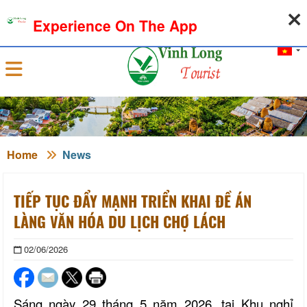
09-08-2026, 04:03:46
WEATHER
EXCHANGE RATE
Experience On The App
Sign in
Home
News
TIẾP TỤC ĐẨY MẠNH TRIỂN KHAI ĐỀ ÁN
LÀNG VĂN HÓA DU LỊCH CHỢ LÁCH
02/06/2026
Sáng ngày 29 tháng 5 năm 2026, tại Khu nghỉ