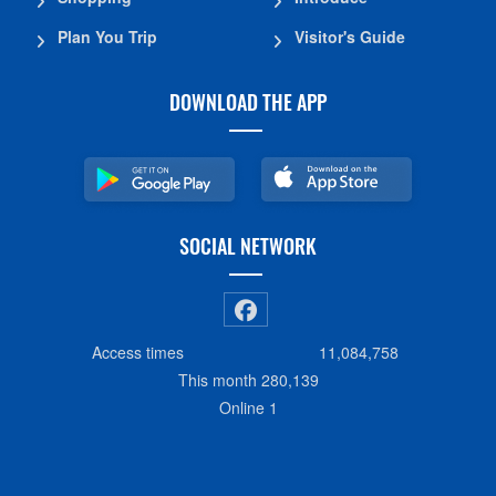
Plan You Trip
Visitor's Guide
DOWNLOAD THE APP
SOCIAL NETWORK
Access times
11,084,758
This month
280,139
Online
1