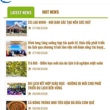
HOT NEWS
LATEST NEWS
CÙ LAO MINH - NƠI BẢN SẮC TẠO NÊN SỨC HÚT
07/08/2026
Vĩnh long tăng cường hợp tác quốc tế, thúc đẩy phát triển
du lịch qua chương trình làm việc với đoàn công tác huyện
Sunchang (Hàn quốc)
07/08/2026
Trà Đét - Điểm hẹn mới của du lịch trải nghiệm miệt vườn
06/08/2026
DU LỊCH KẾT HỢP GIÁO DỤC - HƯỚNG ĐI MỚI CHO PHÁT
TRIỂN DU LỊCH BỀN VỮNG
06/08/2026
CÁ BÓNG TRỨNG KHO TIÊU ĐẬM ĐÀ BỮA CƠM QUÊ
06/08/2026