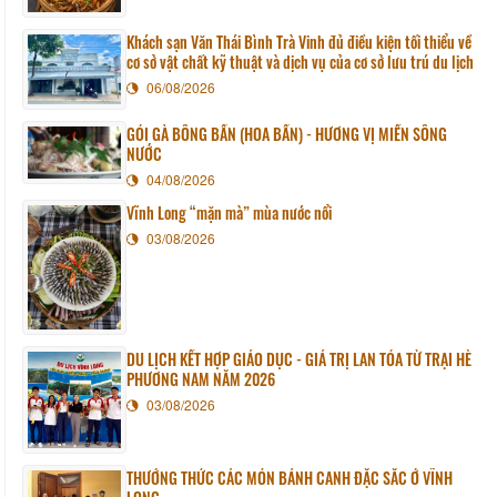
Khách sạn Văn Thái Bình Trà Vinh đủ điều kiện tối thiểu về
cơ sở vật chất kỹ thuật và dịch vụ của cơ sở lưu trú du lịch
06/08/2026
GỎI GÀ BÔNG BẦN (HOA BẦN) - HƯƠNG VỊ MIỀN SÔNG
NƯỚC
04/08/2026
Vĩnh Long “mặn mà” mùa nước nổi
03/08/2026
DU LỊCH KẾT HỢP GIÁO DỤC - GIÁ TRỊ LAN TỎA TỪ TRẠI HÈ
PHƯƠNG NAM NĂM 2026
03/08/2026
THƯỞNG THỨC CÁC MÓN BÁNH CANH ĐẶC SẮC Ở VĨNH