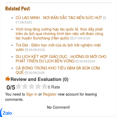
Related Post
CÙ LAO MINH - NƠI BẢN SẮC TẠO NÊN SỨC HÚT
07/08/2026
Vĩnh long tăng cường hợp tác quốc tế, thúc đẩy phát
triển du lịch qua chương trình làm việc với đoàn công
tác huyện Sunchang (Hàn quốc)
07/08/2026
Trà Đét - Điểm hẹn mới của du lịch trải nghiệm miệt
vườn
06/08/2026
DU LỊCH KẾT HỢP GIÁO DỤC - HƯỚNG ĐI MỚI CHO
PHÁT TRIỂN DU LỊCH BỀN VỮNG
06/08/2026
CÁ BÓNG TRỨNG KHO TIÊU ĐẬM ĐÀ BỮA CƠM
QUÊ
06/08/2026
Review and Evaluation (
0
)
0
/5
0
Rate
You need to
Sign in
or
Register
new account for leaving
comments.
No Comment!