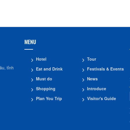
Hộ kinh doanh CocoHome
DN Đình Tân Hoa
MENU
Hotel
Tour
u, tỉnh
Eat and Drink
Festivals & Events
Must do
News
Shopping
Introduce
Plan You Trip
Visitor's Guide