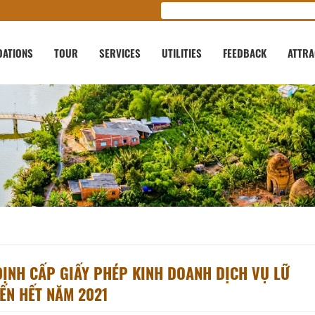
ATIONS
TOUR
SERVICES
UTILITIES
FEEDBACK
ATTRA
ỊNH CẤP GIẤY PHÉP KINH DOANH DỊCH VỤ LỮ
ẾN HẾT NĂM 2021