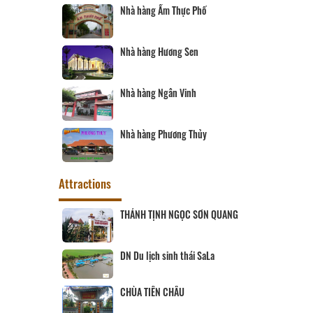
Nhà hàng Ẩm Thực Phố
Nhà hàng Hương Sen
Nhà hàng Ngân Vinh
Nhà hàng Phương Thủy
Attractions
ịch Hội đồng
THÁNH TỊNH NGỌC SƠN QUANG
ùng
 SANG
DN Du lịch sinh thái SaLa
CHÙA TIÊN CHÂU
ĨNH LONG