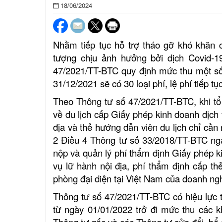
18/06/2024
Nhằm tiếp tục hỗ trợ tháo gỡ khó khăn c
tượng chịu ảnh hưởng bởi dịch Covid-1
47/2021/TT-BTC quy định mức thu một số 
31/12/2021 sẽ có 30 loại phí, lệ phí tiếp
Theo Thông tư số 47/2021/TT-BTC, khi tổ
về
du lịch
cấp Giấy phép kinh doanh dịch v
địa và thẻ hướng dẫn viên du lịch chỉ cầ
2 Điều 4 Thông tư số 33/2018/TT-BTC ngà
nộp và quản lý phí thẩm định Giấy phép k
vụ lữ hành nội địa, phí thẩm định cấp th
phòng đại diện tại Việt Nam của doanh ngh
Thông tư số 47/2021/TT-BTC có hiệu lực 
từ ngày 01/01/2022 trở đi mức thu các kh
Thông tư gốc và các Thông tư sửa đổi, bổ 