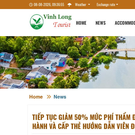
08-08-2026, 09:36:55
Weather
Exchange rate
HOME
NEWS
ACCOMMOD
Home
News
TIẾP TỤC GIẢM 50% MỨC PHÍ THẨM Đ
HÀNH VÀ CẤP THẺ HƯỚNG DẪN VIÊN Đ