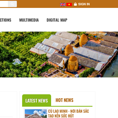
SIGN IN
CTIONS
MULTIMEDIA
DIGITAL MAP
HOT NEWS
LATEST NEWS
CÙ LAO MINH - NƠI BẢN SẮC
TẠO NÊN SỨC HÚT