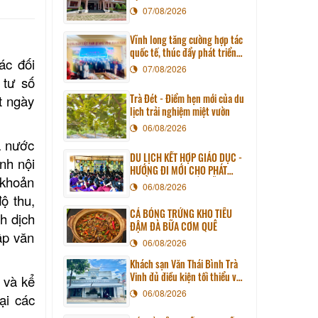
07/08/2026
Vĩnh long tăng cường hợp tác
quốc tế, thúc đẩy phát triển
ác đối
du lịch qua chương trình làm
07/08/2026
việc với đoàn công tác huyện
 tư số
Sunchang (Hàn quốc)
Trà Đét - Điểm hẹn mới của du
t ngày
lịch trải nghiệm miệt vườn
06/08/2026
à nước
DU LỊCH KẾT HỢP GIÁO DỤC -
nh nội
HƯỚNG ĐI MỚI CHO PHÁT
 khoản
TRIỂN DU LỊCH BỀN VỮNG
06/08/2026
ộ thu,
CÁ BÓNG TRỨNG KHO TIÊU
h dịch
ĐẬM ĐÀ BỮA CƠM QUÊ
ập văn
06/08/2026
Khách sạn Văn Thái Bình Trà
Vinh đủ điều kiện tối thiểu về
 và kể
cơ sở vật chất kỹ thuật và
06/08/2026
ại các
dịch vụ của cơ sở lưu trú du
lịch