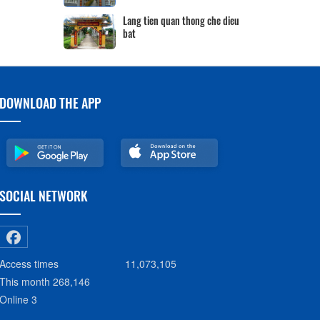
Lang tien quan thong che dieu
bat
DOWNLOAD THE APP
SOCIAL NETWORK
Access times
11,073,105
This month
268,146
Online
3