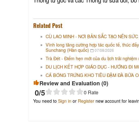
Related Post
CÙ LAO MINH - NƠI BẢN SẮC TẠO NÊN SỨC
Vĩnh long tăng cường hợp tác quốc tế, thúc đẩy
Sunchang (Hàn quốc)
07/08/2026
Trà Đét - Điểm hẹn mới của du lịch trải nghiệm
DU LỊCH KẾT HỢP GIÁO DỤC - HƯỚNG ĐI M
CÁ BÓNG TRỨNG KHO TIÊU ĐẬM ĐÀ BỮA 
Review and Evaluation (
0
)
0
/5
0
Rate
You need to
Sign in
or
Register
new account for leav