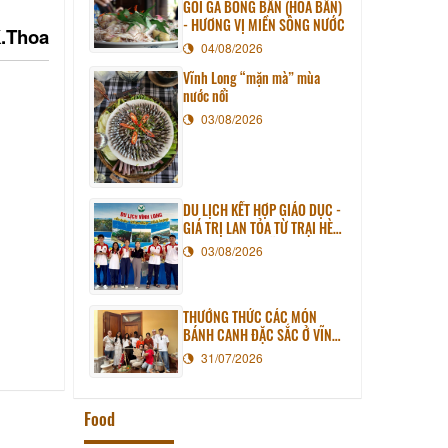
GỎI GÀ BÔNG BẦN (HOA BẦN)
- HƯƠNG VỊ MIỀN SÔNG NƯỚC
K.Thoa
04/08/2026
Vĩnh Long “mặn mà” mùa
nước nổi
03/08/2026
DU LỊCH KẾT HỢP GIÁO DỤC -
GIÁ TRỊ LAN TỎA TỪ TRẠI HÈ
PHƯƠNG NAM NĂM 2026
03/08/2026
THƯỞNG THỨC CÁC MÓN
BÁNH CANH ĐẶC SẮC Ở VĨNH
LONG
31/07/2026
Food