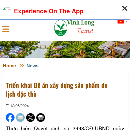
08-08-2026, 10:27:50
WEATHER
EXCHANGE RATE
Experience On The App
Sign in
Home
News
Triển khai Đề án xây dựng sản phẩm du
lịch đặc thù
12/06/2024
Thực hiện Quyết định số 2998/QĐ-UBND ngày