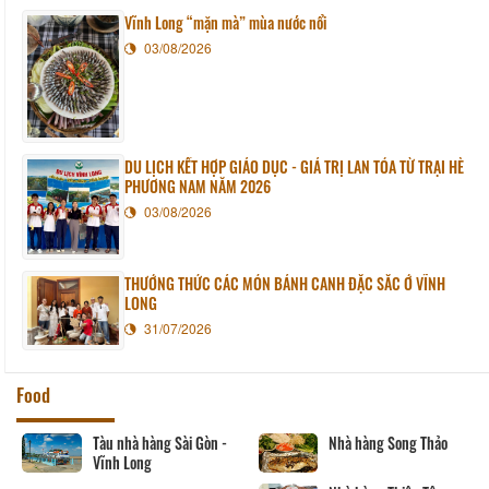
Vĩnh Long “mặn mà” mùa nước nổi
03/08/2026
DU LỊCH KẾT HỢP GIÁO DỤC - GIÁ TRỊ LAN TỎA TỪ TRẠI HÈ
PHƯƠNG NAM NĂM 2026
03/08/2026
THƯỞNG THỨC CÁC MÓN BÁNH CANH ĐẶC SẮC Ở VĨNH
LONG
31/07/2026
Food
Tàu nhà hàng Sài Gòn -
Nhà hàng Song Thảo
Vĩnh Long