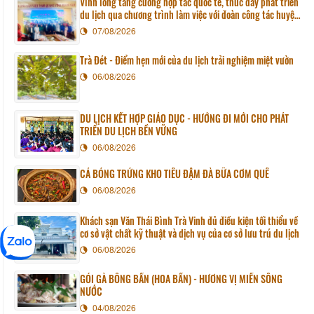
Vĩnh long tăng cường hợp tác quốc tế, thúc đẩy phát triển
du lịch qua chương trình làm việc với đoàn công tác huyện
Sunchang (Hàn quốc)
07/08/2026
Trà Đét - Điểm hẹn mới của du lịch trải nghiệm miệt vườn
06/08/2026
DU LỊCH KẾT HỢP GIÁO DỤC - HƯỚNG ĐI MỚI CHO PHÁT
TRIỂN DU LỊCH BỀN VỮNG
06/08/2026
CÁ BÓNG TRỨNG KHO TIÊU ĐẬM ĐÀ BỮA CƠM QUÊ
06/08/2026
Khách sạn Văn Thái Bình Trà Vinh đủ điều kiện tối thiểu về
cơ sở vật chất kỹ thuật và dịch vụ của cơ sở lưu trú du lịch
06/08/2026
GỎI GÀ BÔNG BẦN (HOA BẦN) - HƯƠNG VỊ MIỀN SÔNG
NƯỚC
04/08/2026