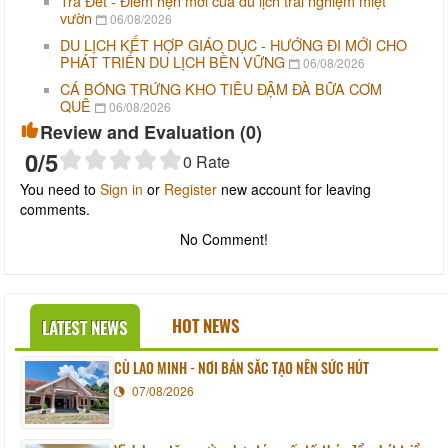
Trà Đét - Điểm hẹn mới của du lịch trải nghiệm miệt
vườn
06/08/2026
DU LỊCH KẾT HỢP GIÁO DỤC - HƯỚNG ĐI MỚI CHO
PHÁT TRIỂN DU LỊCH BỀN VỮNG
06/08/2026
CÁ BÓNG TRỨNG KHO TIÊU ĐẬM ĐÀ BỮA CƠM
QUÊ
06/08/2026
Review and Evaluation (
0
)
0
/5
0
Rate
You need to
Sign in
or
Register
new account for leaving
comments.
No Comment!
HOT NEWS
LATEST NEWS
CÙ LAO MINH - NƠI BẢN SẮC TẠO NÊN SỨC HÚT
07/08/2026