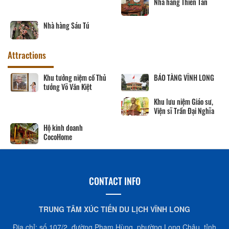
Nhà hàng Thiên Tân
Nhà hàng Sáu Tú
Attractions
Khu tưởng niệm cố Thủ
BẢO TÀNG VĨNH LONG
tướng Võ Văn Kiệt
Khu lưu niệm Giáo sư,
Viện sĩ Trần Đại Nghĩa
Hộ kinh doanh
CocoHome
CONTACT INFO
TRUNG TÂM XÚC TIẾN DU LỊCH VĨNH LONG
Địa chỉ: số 107/2, đường Phạm Hùng, phường Long Châu, tỉnh