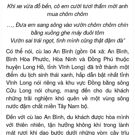
Khi xe vừa đỗ bến, cô em cười tươi thắm mời anh
mua chôm chôm
…, Đưa em sang sông vào vườn chôm chôm chín
bằng xuồng ghe máy đuôi tôm
Vườn sai trái ngọt, tình mình cũng thật đậm đà”
Có thể nói, cù lao An Bình (gồm 04 xã: An Bình,
Bình Hòa Phước, Hòa Ninh và Đồng Phú thuộc
huyện Long Hồ, tỉnh Vĩnh Long) đã trở thành một
điểm du lịch sinh thái xanh, hấp dẫn bật nhất tỉnh
Vĩnh Long nói riêng và khu vực Đồng bằng sông
Cửu Long nói chung, mang đến cho du khách
những trải nghiệm khó quên về một vùng sông
nước đậm chất miền Tây Nam bộ.
Đến với cù lao An Bình, du khách được hòa mình
với thiên nhiên, tận hưởng không khí trong lành
mát rượi khi dạo bước dưới những vòm cây trĩu