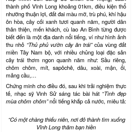
thành phố Vĩnh Long khoảng 01km, điều kiện thổ
nhưỡng thuận lợi, đất đai màu mỡ, trù phú, khí hậu
ôn hòa, cây cối xanh tươi quanh năm, người dân
thân thiện, mến khách, cù lao An Bình từng được
biết đến là một địa danh nổi tiếng, ví như hình ảnh
thu nhỏ
“Thủ phủ vườn cây ăn trái”
của vùng đất
miền Tây Nam bộ, với nhiều chủng loại đặc sản
cây trái thơm ngon quanh năm như: Sầu riêng,
chôm chôm, mít, sapôchê, dâu, xoài, mận, ổi,
mảng cầu,…
Chứng minh cho điều đó, sau khi trải nghiệm thực
tế, nhạc sỹ Vinh Sử sáng tác bài hát “
Tình đẹp
mùa chôm chôm”
nổi tiếng khắp cả nước, miêu tả:
“Có một chàng thiếu niên, nơi đô thành tìm xuống
Vĩnh Long thăm bạn hiền