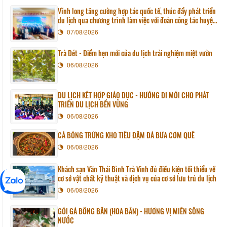
Vĩnh long tăng cường hợp tác quốc tế, thúc đẩy phát triển
du lịch qua chương trình làm việc với đoàn công tác huyện
Sunchang (Hàn quốc)
07/08/2026
Trà Đét - Điểm hẹn mới của du lịch trải nghiệm miệt vườn
06/08/2026
DU LỊCH KẾT HỢP GIÁO DỤC - HƯỚNG ĐI MỚI CHO PHÁT
TRIỂN DU LỊCH BỀN VỮNG
06/08/2026
CÁ BÓNG TRỨNG KHO TIÊU ĐẬM ĐÀ BỮA CƠM QUÊ
06/08/2026
Khách sạn Văn Thái Bình Trà Vinh đủ điều kiện tối thiểu về
cơ sở vật chất kỹ thuật và dịch vụ của cơ sở lưu trú du lịch
06/08/2026
GỎI GÀ BÔNG BẦN (HOA BẦN) - HƯƠNG VỊ MIỀN SÔNG
NƯỚC