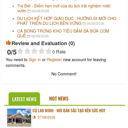
Trà Đét - Điểm hẹn mới của du lịch trải nghiệm miệt
vườn
06/08/2026
DU LỊCH KẾT HỢP GIÁO DỤC - HƯỚNG ĐI MỚI CHO
PHÁT TRIỂN DU LỊCH BỀN VỮNG
06/08/2026
CÁ BÓNG TRỨNG KHO TIÊU ĐẬM ĐÀ BỮA CƠM
QUÊ
06/08/2026
Review and Evaluation (
0
)
0
/5
0
Rate
You need to
Sign in
or
Register
new account for leaving
comments.
No Comment!
HOT NEWS
LATEST NEWS
CÙ LAO MINH - NƠI BẢN SẮC TẠO NÊN SỨC HÚT
07/08/2026