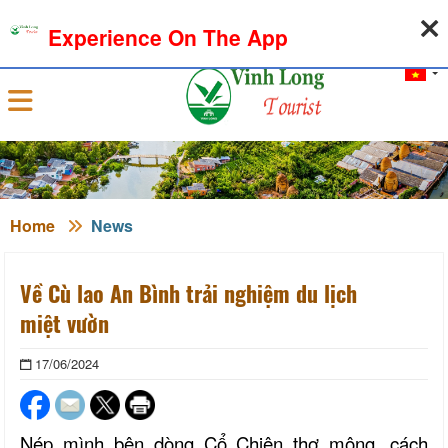
10-08-2026, 03:41:27
WEATHER
EXCHANGE RATE
Experience On The App
Sign in
Home
News
Về Cù lao An Bình trải nghiệm du lịch
miệt vườn
17/06/2024
Nép mình bên dòng Cổ Chiên thơ mộng, cách