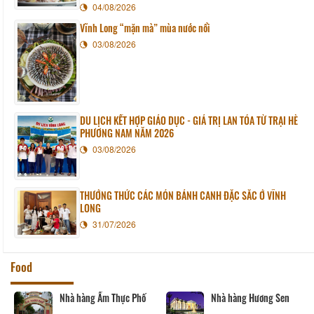
04/08/2026
Vĩnh Long “mặn mà” mùa nước nổi
03/08/2026
DU LỊCH KẾT HỢP GIÁO DỤC - GIÁ TRỊ LAN TỎA TỪ TRẠI HÈ
PHƯƠNG NAM NĂM 2026
03/08/2026
THƯỞNG THỨC CÁC MÓN BÁNH CANH ĐẶC SẮC Ở VĨNH
LONG
31/07/2026
Food
Nhà hàng Ẩm Thực Phố
Nhà hàng Hương Sen