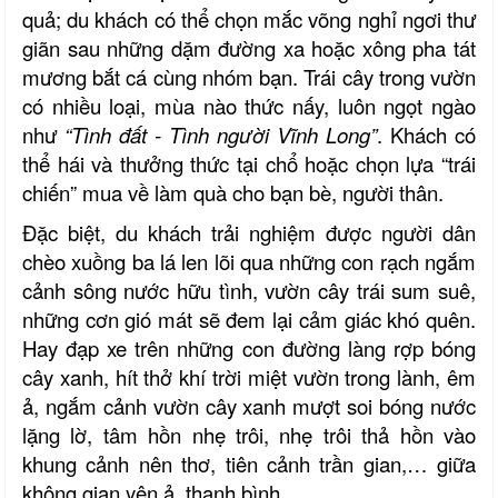
quả; du khách có thể chọn mắc võng nghỉ ngơi thư
giãn sau những dặm đường xa hoặc xông pha tát
mương bắt cá cùng nhóm bạn. Trái cây trong vườn
có nhiều loại, mùa nào thức nấy, luôn ngọt ngào
như
“Tình đất - Tình người Vĩnh Long”
. Khách có
thể hái và thưởng thức tại chổ hoặc chọn lựa “trái
chiến” mua về làm quà cho bạn bè, người thân.
Đặc biệt, du khách trải nghiệm được người dân
chèo xuồng ba lá len lõi qua những con rạch ngắm
cảnh sông nước hữu tình, vườn cây trái sum suê,
những cơn gió mát sẽ đem lại cảm giác khó quên.
Hay đạp xe trên những con đường làng rợp bóng
cây xanh, hít thở khí trời miệt vườn trong lành, êm
ả, ngắm cảnh vườn cây xanh mượt soi bóng nước
lặng lờ, tâm hồn nhẹ trôi, nhẹ trôi thả hồn vào
khung cảnh nên thơ, tiên cảnh trần gian,… giữa
không gian yên ả, thanh bình.