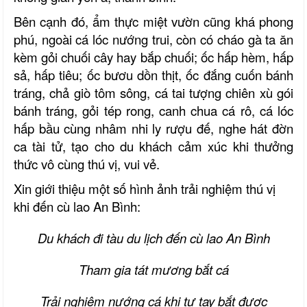
Bên cạnh đó, ẩm thực miệt vườn cũng khá phong
phú, ngoài cá lóc nướng trui, còn có cháo gà ta ăn
kèm gỏi chuối cây hay bắp chuối; ốc hấp hèm, hấp
sả, hấp tiêu; ốc bươu dồn thịt,
ốc đắng cuốn bánh
tráng,
chả giò tôm sông,
cá tai tượng chiên xù gói
bánh tráng, gỏi tép rong, canh chua cá rô, cá lóc
hấp bầu cùng nhâm nhi ly rượu đế, nghe hát đờn
ca tài tử, tạo cho du khách cảm xúc khi thưởng
thức vô cùng thú vị, vui vẻ.
Xin giới thiệu một số hình ảnh trải nghiệm thú vị
khi đến
cù lao An Bình:
Du khách đi tàu du lịch đến
cù lao An Bình
Tham gia tát mương bắt cá
Trải nghiệm nướng cá khi tự tay bắt được