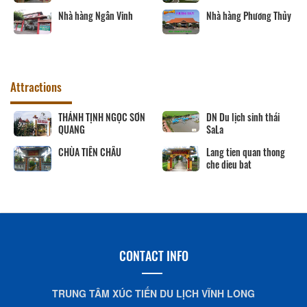
Nhà hàng Ngân Vinh
Nhà hàng Phương Thủy
Attractions
THÁNH TỊNH NGỌC SƠN
DN Du lịch sinh thái
QUANG
SaLa
CHÙA TIÊN CHÂU
Lang tien quan thong
che dieu bat
CONTACT INFO
TRUNG TÂM XÚC TIẾN DU LỊCH VĨNH LONG