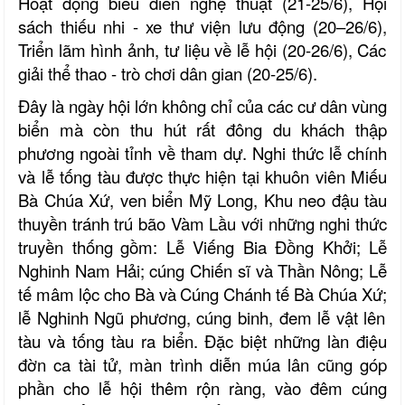
Hoạt động biểu diễn nghệ thuật
(
21-25/6
),
Hội
sách thiếu nhi - xe thư viện lưu động
(
20–26/
6),
Triển lãm hình ảnh, tư liệu về lễ hội
(
20-26/6
),
Các
giải thể thao - trò chơi dân gian
(
20-25/6
).
Đ
ây là ngày hội lớn không chỉ của các cư dân vùng
biển mà còn thu hút rất đông du khách thập
phương ngoài tỉnh về tham dự.
N
ghi thức lễ chính
và lễ tống tàu được
thực hiện tại khuôn viên Miếu
Bà Chúa Xứ
,
ven biển Mỹ Long
,
Khu neo đậu tàu
thuyền tránh trú bão Vàm Lầu
với những n
ghi thức
truyền thống
gồm: Lễ Viếng Bia Đồng Khởi
;
Lễ
Nghinh Nam Hải
;
cúng
C
hiến sĩ và
T
hần Nông
;
Lễ
tế mâm lộc cho
B
à
và
C
úng
C
hánh tế Bà Chúa
X
ứ
;
lễ Nghinh
N
gũ phương
, cúng binh, đem lễ vật lên
tàu
và tống tàu ra biển. Đặc biệt những làn điệu
đờn ca tài tử, màn trình diễn múa lân
cũng góp
phần cho lễ hội thêm rộn ràng, vào đêm cúng