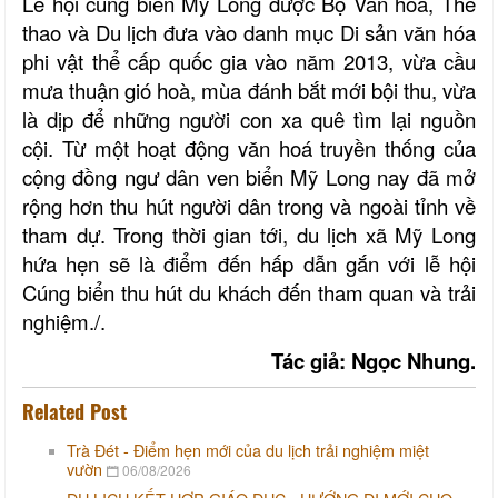
Lễ
hội cúng biển Mỹ Long
được Bộ Văn hóa, Thể
thao và Du lịch đưa vào danh mục Di sản văn hóa
phi vật thể cấp quốc gia
vào năm 2013, vừa cầu
mưa thuận gió hoà, mùa đánh bắt mới bội thu, vừa
là dịp để những người con xa quê tìm lại nguồn
cội. Từ một hoạt động văn hoá truyền thống của
cộng đồng ngư dân ven biển Mỹ Long nay đã mở
rộng hơn thu hút người dân trong và ngoài tỉnh về
tham dự.
Trong
thời gian tới, du lịch xã Mỹ Long
hứa hẹn sẽ là điểm đến hấp dẫn gắn với lễ hội
Cúng biển thu hút du khách đến tham quan và trải
nghiệm./.
Tác giả:
Ngọc Nhung.
Related Post
Trà Đét - Điểm hẹn mới của du lịch trải nghiệm miệt
vườn
06/08/2026