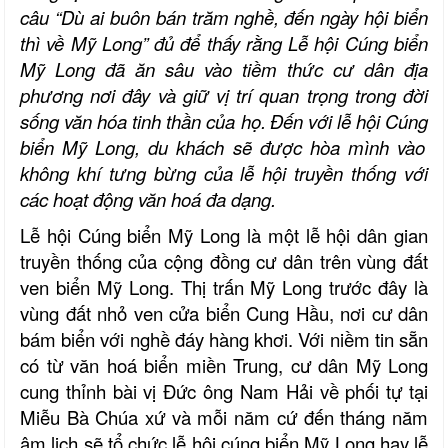
câu “Dù ai buôn bán trăm ngh
ề,
đ
ến ngày hội biển
thì về Mỹ Long” đủ để thấy rằng Lễ hội Cúng
biển
Mỹ Long
đã ăn sâu vào tiềm thức cư dân địa
phương nơi đây và giữ vị trí quan trọng trong đời
sống văn hóa tinh thần của họ.
Đến với lễ hội Cúng
biển Mỹ Long,
du khách sẽ được hòa mình vào
không khí tưng bừng của lễ hội truyền thống
với
các hoạt động văn hoá đa dạng
.
Lễ
hội Cúng biển Mỹ Long là một lễ hội dân gian
truyền thống của cộng đồng cư dân trên vùng đất
ven biển Mỹ Long
. Thị
trấn Mỹ Long trước đây là
vùng đất nhỏ ven cửa biển Cung Hầu, nơi cư dân
bám biển với nghề đáy hàng khơi. Với niềm tin sẵn
có từ văn hoá biển miền Trung, cư dân Mỹ Long
cung thỉnh bài vị Đức ông Nam Hải về phối tự tại
Miễu Bà Chúa xứ và mỗi năm cứ đến tháng năm
âm lịch sẽ tổ chức lễ hội cúng biển Mỹ Long hay lễ