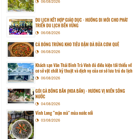
06/08/2026
DU LỊCH KẾT HỢP GIÁO DỤC - HƯỚNG ĐI MỚI CHO PHÁT
TRIỂN DU LỊCH BỀN VỮNG
06/08/2026
CÁ BÓNG TRỨNG KHO TIÊU ĐẬM ĐÀ BỮA CƠM QUÊ
06/08/2026
Khách sạn Văn Thái Bình Trà Vinh đủ điều kiện tối thiểu về
cơ sở vật chất kỹ thuật và dịch vụ của cơ sở lưu trú du lịch
06/08/2026
GỎI GÀ BÔNG BẦN (HOA BẦN) - HƯƠNG VỊ MIỀN SÔNG
NƯỚC
04/08/2026
Vĩnh Long “mặn mà” mùa nước nổi
03/08/2026