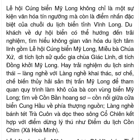
Lễ hội Cúng
biển Mỹ Long
không chỉ là một sự
kiện văn hóa tín ngưỡng mà còn là điểm nhấn đặc
biệt của chuỗi
du lịch
biển tỉnh Vĩnh Long.
D
u
khách
về dự hội biển
có
thể hướng đến trải
nghiệm, tìm hiểu k
hông gian văn hóa du lịch tâm
linh
gồm
Lễ hội Cúng biển Mỹ Long
,
Miễu bà Chúa
Xứ
,
di
tích lịch sử quốc gia
chùa Giác Lin
h, di tích
Đồng khởi Mỹ Long
.
Hay trải nghiệm
du
lịch sinh
thái – làng nghề với
Làng nghề khai thác, sơ chế,
chế biến thủy hải sản thị trấn Mỹ Long để tham
quan quy trình làm khô của bà con vùng biển Mỹ
Long; tìm về Cồn Bần hoang sơ – cồn nổi giữa cửa
biển Cung Hầu về phía thượng nguồn
;
Làng
nghề
bánh tét Trà Cuôn
và
dọc theo sông Cổ Chiên
kết
hợp
với điểm dừng lý thú như Điểm
du lịch
Cồn
Chim (Xã
Hoà Minh
)
.