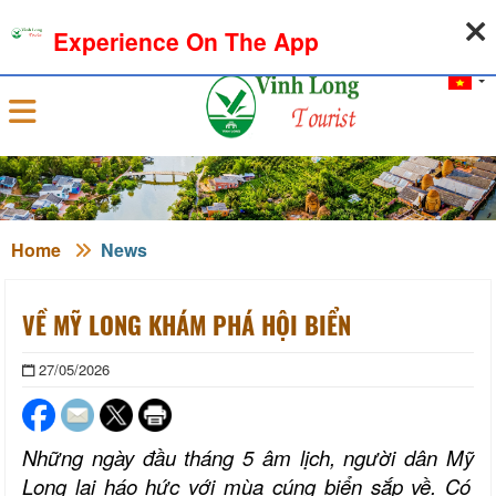
07-08-2026, 02:54:05
WEATHER
EXCHANGE RATE
Experience On The App
Sign in
Home
News
VỀ MỸ LONG KHÁM PHÁ HỘI BIỂN
27/05/2026
Những ngày đầu tháng 5 âm lịch, người dân Mỹ
Long
lại háo hức với mùa cúng biển sắp về. Có