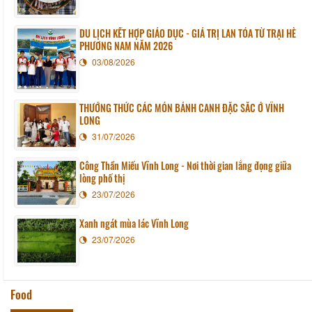
DU LỊCH KẾT HỢP GIÁO DỤC - GIÁ TRỊ LAN TỎA TỪ TRẠI HÈ
PHƯƠNG NAM NĂM 2026
03/08/2026
THƯỞNG THỨC CÁC MÓN BÁNH CANH ĐẶC SẮC Ở VĨNH
LONG
31/07/2026
Công Thần Miếu Vĩnh Long - Nơi thời gian lắng đọng giữa
lòng phố thị
23/07/2026
Xanh ngát mùa lác Vĩnh Long
23/07/2026
Food