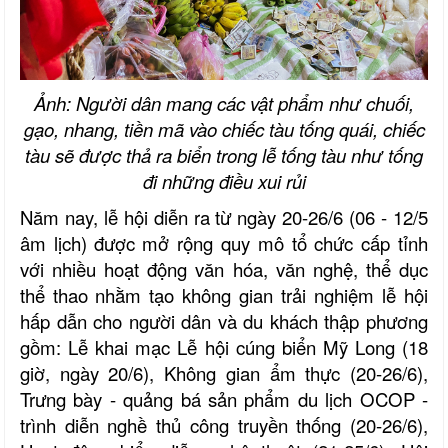
Ảnh
: Người dân
mang các vật phẩm như chuối,
gạo, nhang, tiền mã
vào chiếc tàu tống quái
, chiếc
tà
u
sẽ được thả ra biển trong lễ tống tàu như tống
đi những điều xui
rủi
Năm nay,
lễ hội
diễn ra từ ngày
20
-
26/6 (06 - 12/5
âm lịch
)
được mở rộng quy mô tổ chức cấp tỉnh
với nhiều hoạt động
văn hóa, văn nghệ, thể dục
thể thao
nhằm tạo không gian trải nghiệm lễ hội
hấp dẫn cho người dân và du khách thập phương
gồm: Lễ khai mạc Lễ hội cúng biển Mỹ Long (
18
giờ, ngày 20/6
), Không gian ẩm thực (
20-26/6
),
Trưng bày - quảng bá sản phẩm du lịch OCOP -
trình diễn nghề thủ công truyền thống
(
20-26/6
),