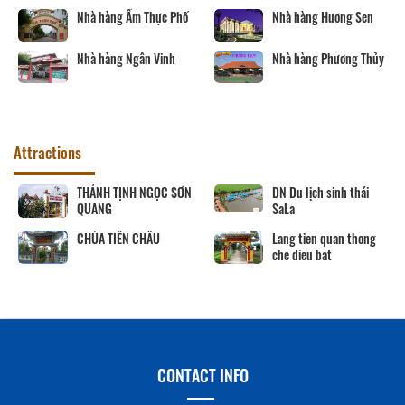
Nhà hàng Ẩm Thực Phố
Nhà hàng Hương Sen
Nhà hàng Ngân Vinh
Nhà hàng Phương Thủy
Attractions
THÁNH TỊNH NGỌC SƠN
DN Du lịch sinh thái
QUANG
SaLa
CHÙA TIÊN CHÂU
Lang tien quan thong
che dieu bat
CONTACT INFO