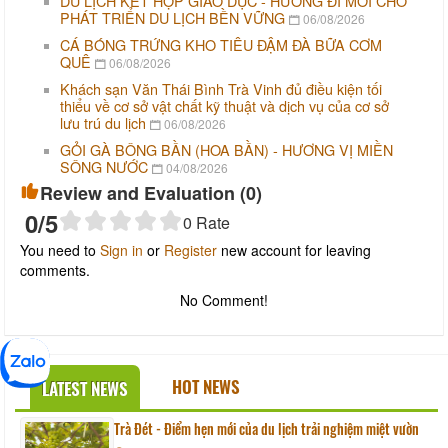
DU LỊCH KẾT HỢP GIÁO DỤC - HƯỚNG ĐI MỚI CHO
PHÁT TRIỂN DU LỊCH BỀN VỮNG
06/08/2026
CÁ BÓNG TRỨNG KHO TIÊU ĐẬM ĐÀ BỮA CƠM
QUÊ
06/08/2026
Khách sạn Văn Thái Bình Trà Vinh đủ điều kiện tối
thiểu về cơ sở vật chất kỹ thuật và dịch vụ của cơ sở
lưu trú du lịch
06/08/2026
GỎI GÀ BÔNG BẦN (HOA BẦN) - HƯƠNG VỊ MIỀN
SÔNG NƯỚC
04/08/2026
Review and Evaluation (
0
)
0
/5
0
Rate
You need to
Sign in
or
Register
new account for leaving
comments.
No Comment!
HOT NEWS
LATEST NEWS
Trà Đét - Điểm hẹn mới của du lịch trải nghiệm miệt vườn