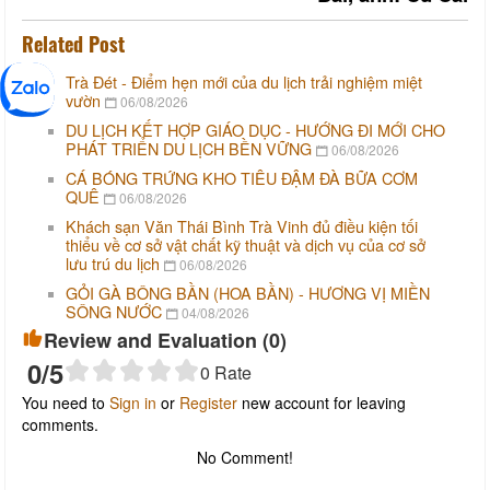
Related Post
Trà Đét - Điểm hẹn mới của du lịch trải nghiệm miệt
vườn
06/08/2026
DU LỊCH KẾT HỢP GIÁO DỤC - HƯỚNG ĐI MỚI CHO
PHÁT TRIỂN DU LỊCH BỀN VỮNG
06/08/2026
CÁ BÓNG TRỨNG KHO TIÊU ĐẬM ĐÀ BỮA CƠM
QUÊ
06/08/2026
Khách sạn Văn Thái Bình Trà Vinh đủ điều kiện tối
thiểu về cơ sở vật chất kỹ thuật và dịch vụ của cơ sở
lưu trú du lịch
06/08/2026
GỎI GÀ BÔNG BẦN (HOA BẦN) - HƯƠNG VỊ MIỀN
SÔNG NƯỚC
04/08/2026
Review and Evaluation (
0
)
0
/5
0
Rate
You need to
Sign in
or
Register
new account for leaving
comments.
No Comment!