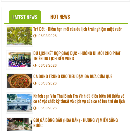
HOT NEWS
LATEST NEWS
Trà Đét - Điểm hẹn mới của du lịch trải nghiệm miệt vườn
06/08/2026
DU LỊCH KẾT HỢP GIÁO DỤC - HƯỚNG ĐI MỚI CHO PHÁT
TRIỂN DU LỊCH BỀN VỮNG
06/08/2026
CÁ BÓNG TRỨNG KHO TIÊU ĐẬM ĐÀ BỮA CƠM QUÊ
06/08/2026
Khách sạn Văn Thái Bình Trà Vinh đủ điều kiện tối thiểu về
cơ sở vật chất kỹ thuật và dịch vụ của cơ sở lưu trú du lịch
06/08/2026
GỎI GÀ BÔNG BẦN (HOA BẦN) - HƯƠNG VỊ MIỀN SÔNG
NƯỚC