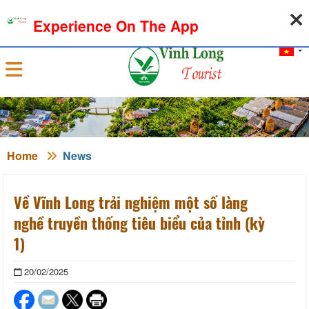
06-08-2026, 06:47:22
WEATHER
EXCHANGE RATE
Experience On The App
Sign in
Home
News
Về Vĩnh Long trải nghiệm một số làng
nghề truyền thống tiêu biểu của tỉnh (kỳ
1)
20/02/2025