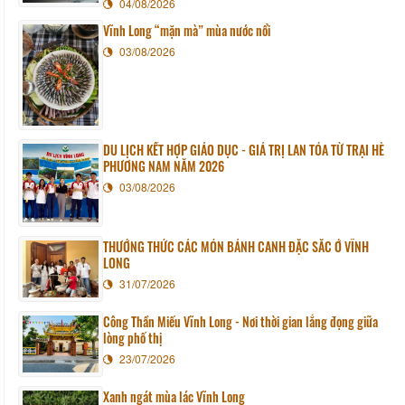
04/08/2026
Vĩnh Long “mặn mà” mùa nước nổi
03/08/2026
DU LỊCH KẾT HỢP GIÁO DỤC - GIÁ TRỊ LAN TỎA TỪ TRẠI HÈ
PHƯƠNG NAM NĂM 2026
03/08/2026
THƯỞNG THỨC CÁC MÓN BÁNH CANH ĐẶC SẮC Ở VĨNH
LONG
31/07/2026
Công Thần Miếu Vĩnh Long - Nơi thời gian lắng đọng giữa
lòng phố thị
23/07/2026
Xanh ngát mùa lác Vĩnh Long