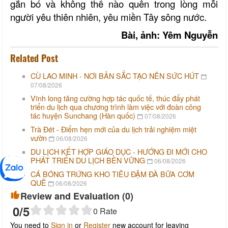
gắn bó và không thể nào quên trong lòng mỗi
người yêu thiên nhiên, yêu miền Tây sông nước.
Bài, ảnh: Yêm Nguyễn
Related Post
CÙ LAO MINH - NƠI BẢN SẮC TẠO NÊN SỨC HÚT
07/08/2026
Vĩnh long tăng cường hợp tác quốc tế, thúc đẩy phát
triển du lịch qua chương trình làm việc với đoàn công
tác huyện Sunchang (Hàn quốc)
07/08/2026
Trà Đét - Điểm hẹn mới của du lịch trải nghiệm miệt
vườn
06/08/2026
DU LỊCH KẾT HỢP GIÁO DỤC - HƯỚNG ĐI MỚI CHO
PHÁT TRIỂN DU LỊCH BỀN VỮNG
06/08/2026
CÁ BÓNG TRỨNG KHO TIÊU ĐẬM ĐÀ BỮA CƠM
QUÊ
06/08/2026
Review and Evaluation (
0
)
0
/5
0
Rate
You need to
Sign in
or
Register
new account for leaving