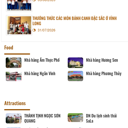
THƯỞNG THỨC CÁC MÓN BÁNH CANH ĐẶC SẮC Ở VĨNH
LONG
31/07/2026
Food
Nhà hàng Ẩm Thực Phố
Nhà hàng Hương Sen
Nhà hàng Ngân Vinh
Nhà hàng Phương Thủy
Attractions
THÁNH TỊNH NGỌC SƠN
DN Du lịch sinh thái
QUANG
SaLa