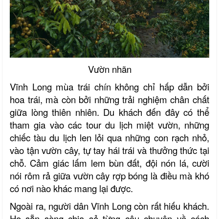
Vườn nhãn
Vĩnh Long mùa trái chín không chỉ hấp dẫn bởi
hoa trái, mà còn bởi những trải nghiệm chân chất
giữa lòng thiên nhiên. Du khách đến đây có thể
tham gia vào các tour du lịch miệt vườn,
những
chiếc tàu du lịch
len lỏi qua những con rạch nhỏ,
vào tận vườn cây, tự tay hái trái và thưởng thức tại
chỗ. Cảm giác lấm lem bùn đất, đội nón lá, cười
nói rôm rả giữa vườn cây rợp bóng là điều mà khó
có nơi nào khác mang lại được.
Ngoài ra, người dân Vĩnh Long còn rất hiếu khách.
Họ sẵn sàng chia sẻ từng câu chuyện về cách