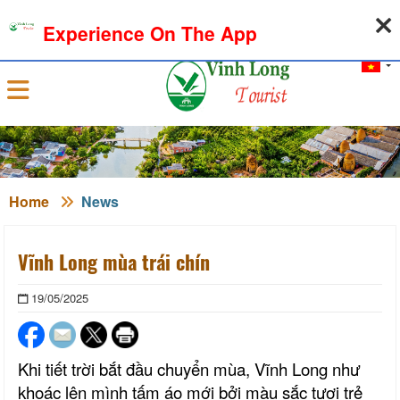
08-08-2026, 05:53:50
WEATHER
EXCHANGE RATE
Experience On The App
Sign in
Home
News
Vĩnh Long mùa trái chín
19/05/2025
Khi tiết trời bắt đầu chuyển
mùa
, Vĩnh Long như
khoác lên mình tấm áo mới bởi màu sắc tươi trẻ