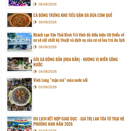
06/08/2026
CÁ BÓNG TRỨNG KHO TIÊU ĐẬM ĐÀ BỮA CƠM QUÊ
06/08/2026
Khách sạn Văn Thái Bình Trà Vinh đủ điều kiện tối thiểu về
cơ sở vật chất kỹ thuật và dịch vụ của cơ sở lưu trú du lịch
06/08/2026
GỎI GÀ BÔNG BẦN (HOA BẦN) - HƯƠNG VỊ MIỀN SÔNG
NƯỚC
04/08/2026
Vĩnh Long “mặn mà” mùa nước nổi
03/08/2026
DU LỊCH KẾT HỢP GIÁO DỤC - GIÁ TRỊ LAN TỎA TỪ TRẠI HÈ
PHƯƠNG NAM NĂM 2026
03/08/2026