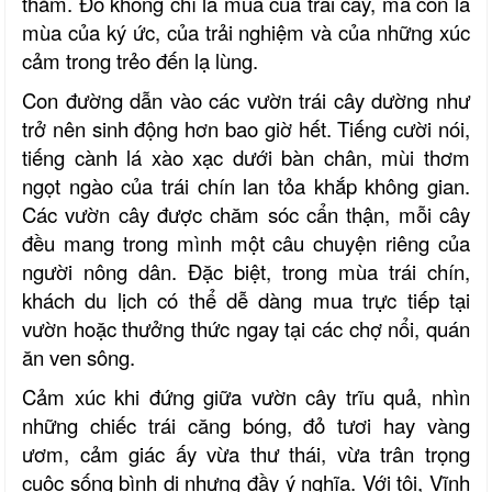
thắm. Đó không chỉ là mùa của trái cây, mà còn là
mùa của ký ức, của trải nghiệm và của những xúc
cảm trong trẻo đến lạ lùng.
Con đường dẫn vào các vườn trái cây dường như
trở nên sinh động hơn bao giờ hết. Tiếng cười nói,
tiếng cành lá xào xạc dưới bàn chân, mùi thơm
ngọt ngào của trái chín lan tỏa khắp không gian.
Các vườn cây được chăm sóc cẩn thận, mỗi cây
đều mang trong mình một câu chuyện riêng của
người nông dân. Đặc biệt, trong mùa trái chín,
khách du lịch có thể dễ dàng mua trực tiếp tại
vườn hoặc thưởng thức ngay tại các chợ nổi, quán
ăn ven sông.
Cảm xúc khi đứng giữa vườn cây trĩu quả, nhìn
những chiếc trái căng bóng, đỏ tươi hay vàng
ươm, cảm giác ấy vừa thư thái, vừa trân trọng
cuộc sống bình dị nhưng đầy ý nghĩa. Với tôi, Vĩnh