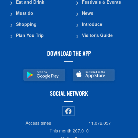
Eat and Drink
Festivals & Events
Must do
News
Shopping
Introduce
Plan You Trip
Visitor's Guide
DOWNLOAD THE APP
SOCIAL NETWORK
Access times
11,072,057
This month
267,010