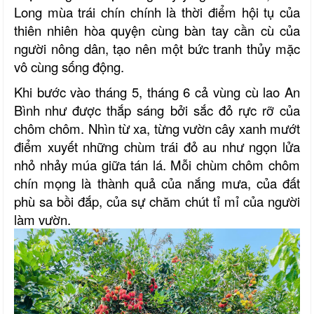
Long mùa trái chín chính là thời điểm hội tụ của
thiên nhiên hòa quyện cùng bàn tay cần cù của
người nông dân, tạo nên một bức tranh thủy mặc
vô cùng sống động.
Khi bước vào tháng 5, tháng 6 cả vùng cù lao An
Bình
như được thắp sáng bởi sắc đỏ rực rỡ của
chôm chôm. Nhìn từ xa, từng vườn cây xanh mướt
điểm xuyết những chùm trái đỏ au như ngọn lửa
nhỏ nhảy múa giữa tán lá. Mỗi chùm chôm chôm
chín mọng là thành quả của nắng mưa, của đất
phù sa bồi đắp, của sự chăm chút tỉ mỉ của người
làm vườn.