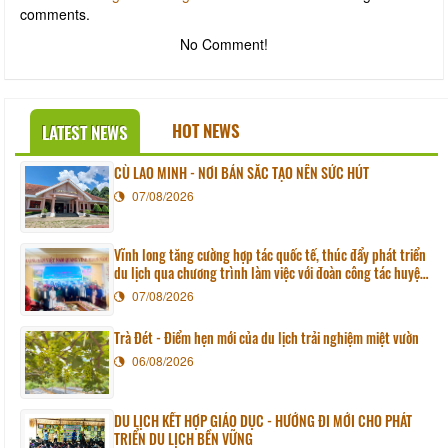
comments.
No Comment!
HOT NEWS
LATEST NEWS
CÙ LAO MINH - NƠI BẢN SẮC TẠO NÊN SỨC HÚT
07/08/2026
Vĩnh long tăng cường hợp tác quốc tế, thúc đẩy phát triển
du lịch qua chương trình làm việc với đoàn công tác huyện
Sunchang (Hàn quốc)
07/08/2026
Trà Đét - Điểm hẹn mới của du lịch trải nghiệm miệt vườn
06/08/2026
DU LỊCH KẾT HỢP GIÁO DỤC - HƯỚNG ĐI MỚI CHO PHÁT
TRIỂN DU LỊCH BỀN VỮNG