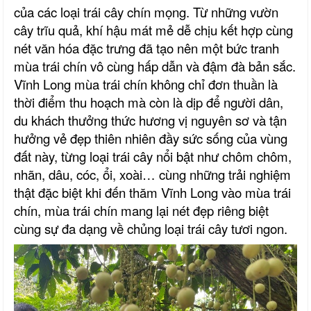
của các loại trái cây chín mọng. Từ những vườn
cây trĩu quả, khí hậu mát mẻ dễ chịu kết hợp cùng
nét văn hóa đặc trưng đã tạo nên một bức tranh
mùa trái chín vô cùng hấp dẫn và đậm đà bản sắc.
Vĩnh Long mùa trái chín
không chỉ đơn thuần là
thời điểm thu hoạch mà còn là dịp để người dân,
du khách thưởng thức hương vị nguyên sơ và tận
hưởng vẻ đẹp thiên nhiên đầy sức sống của vùng
đất này,
từng loại trái cây nổi bật như chôm chôm,
nhãn, dâu
, cóc, ổi, xoài…
cùng những trải nghiệm
thật đặc biệt khi đến thăm Vĩnh Long vào mùa trái
chín
, mùa trái chín mang lại nét đẹp riêng biệt
cùng sự đa dạng về chủng loại trái cây tươi ngon.