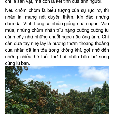
chỉ là sản vật, mà còn là kết tinh của tình người.
Nếu chôm chôm là biểu tượng của sự rực rỡ, thì
nhãn lại mang nét duyên thầm, kín đáo nhưng
đậm đà. Vĩnh Long có nhiều giống nhãn ngon. Vào
mùa, những chùm nhãn trĩu nặng buông xuống từ
cành cây như những chuỗi ngọc nâu óng ánh. Chỉ
cần đưa tay nhẹ lay là hương thơm thoang thoảng
của nhãn đã lan tỏa trong không khí, gợi nhớ đến
những chiều hè tuổi thơ hái nhãn bên bờ sông
cùng lũ bạn.