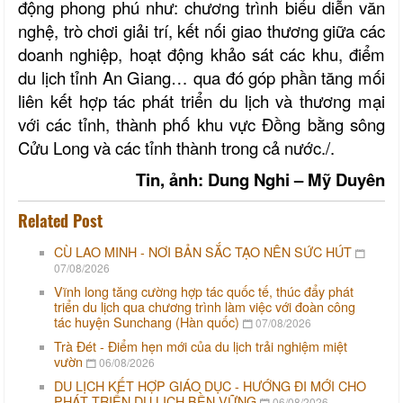
động phong phú như: chương trình biểu diễn văn
nghệ, trò chơi giải trí, kết nối giao thương giữa các
doanh nghiệp, hoạt động khảo sát các khu, điểm
du lịch tỉnh An Giang… qua đó góp phần tăng mối
liên kết hợp tác phát triển du lịch và thương mại
với các tỉnh, thành phố khu vực Đồng bằng sông
Cửu Long và các tỉnh thành trong cả nước./.
Tin, ảnh: Dung Nghi – Mỹ Duyên
Related Post
CÙ LAO MINH - NƠI BẢN SẮC TẠO NÊN SỨC HÚT
07/08/2026
Vĩnh long tăng cường hợp tác quốc tế, thúc đẩy phát
triển du lịch qua chương trình làm việc với đoàn công
tác huyện Sunchang (Hàn quốc)
07/08/2026
Trà Đét - Điểm hẹn mới của du lịch trải nghiệm miệt
vườn
06/08/2026
DU LỊCH KẾT HỢP GIÁO DỤC - HƯỚNG ĐI MỚI CHO
PHÁT TRIỂN DU LỊCH BỀN VỮNG
06/08/2026