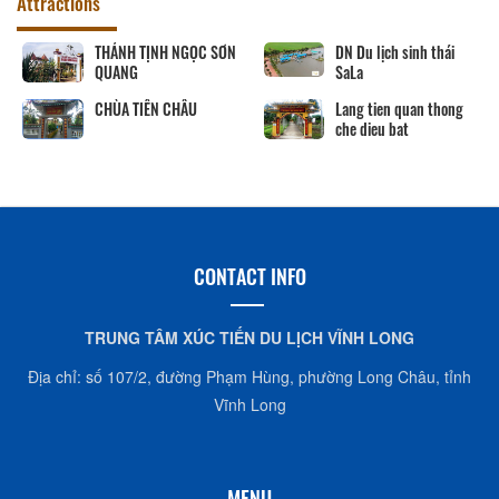
Attractions
THÁNH TỊNH NGỌC SƠN
DN Du lịch sinh thái
QUANG
SaLa
CHÙA TIÊN CHÂU
Lang tien quan thong
che dieu bat
CONTACT INFO
TRUNG TÂM XÚC TIẾN DU LỊCH VĨNH LONG
Địa chỉ: số 107/2, đường Phạm Hùng, phường Long Châu, tỉnh
Vĩnh Long
MENU