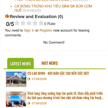
CÁ BÓNG TRỨNG KHO TIÊU ĐẬM ĐÀ BỮA CƠM
QUÊ
06/08/2026
Review and Evaluation (
0
)
0
/5
0
Rate
You need to
Sign in
or
Register
new account for leaving
comments.
No Comment!
HOT NEWS
LATEST NEWS
CÙ LAO MINH - NƠI BẢN SẮC TẠO NÊN SỨC HÚT
07/08/2026
Vĩnh long tăng cường hợp tác quốc tế, thúc đẩy phát triển
du lịch qua chương trình làm việc với đoàn công tác huyện
Sunchang (Hàn quốc)
07/08/2026