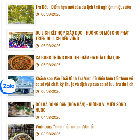
Trà Đét - Điểm hẹn mới của du lịch trải nghiệm miệt vườn
06/08/2026
DU LỊCH KẾT HỢP GIÁO DỤC - HƯỚNG ĐI MỚI CHO PHÁT
TRIỂN DU LỊCH BỀN VỮNG
06/08/2026
CÁ BÓNG TRỨNG KHO TIÊU ĐẬM ĐÀ BỮA CƠM QUÊ
06/08/2026
Khách sạn Văn Thái Bình Trà Vinh đủ điều kiện tối thiểu về
cơ sở vật chất kỹ thuật và dịch vụ của cơ sở lưu trú du lịch
06/08/2026
GỎI GÀ BÔNG BẦN (HOA BẦN) - HƯƠNG VỊ MIỀN SÔNG
NƯỚC
04/08/2026
Vĩnh Long “mặn mà” mùa nước nổi
03/08/2026