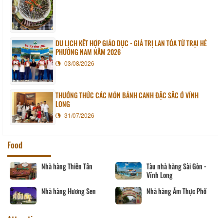
DU LỊCH KẾT HỢP GIÁO DỤC - GIÁ TRỊ LAN TỎA TỪ TRẠI HÈ
PHƯƠNG NAM NĂM 2026
03/08/2026
THƯỞNG THỨC CÁC MÓN BÁNH CANH ĐẶC SẮC Ở VĨNH
LONG
31/07/2026
Food
Nhà hàng Thiên Tân
Tàu nhà hàng Sài Gòn -
Vĩnh Long
Nhà hàng Hương Sen
Nhà hàng Ẩm Thực Phố