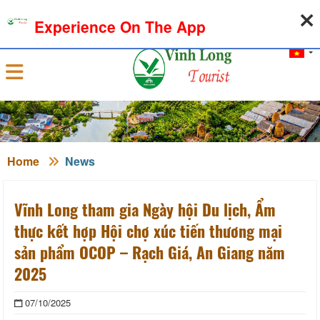
09-08-2026, 03:59:57
WEATHER
EXCHANGE RATE
Experience On The App
Sign in
Home
News
Vĩnh Long tham gia Ngày hội Du lịch, Ẩm
thực kết hợp Hội chợ xúc tiến thương mại
sản phẩm OCOP – Rạch Giá, An Giang năm
2025
07/10/2025