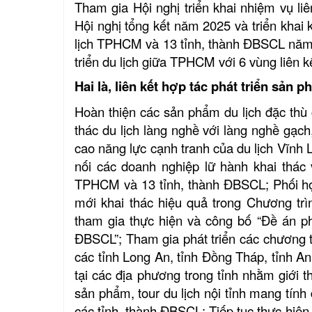
Tham gia Hội nghị triển khai nhiệm vụ li
Hội nghị tổng kết năm 2025 và triển khai 
lịch TPHCM và 13 tỉnh, thành ĐBSCL năm 2
triển du lịch giữa TPHCM với 6 vùng liên k
Hai là, liên kết hợp tác phát triển sản p
Hoàn thiện các sản phẩm du lịch đặc thù c
thác du lịch làng nghề với làng nghề gạc
cao năng lực cạnh tranh của du lịch Vĩnh 
nối các doanh nghiệp lữ hành khai thác 
TPHCM và 13 tỉnh, thành ĐBSCL; Phối hợp
mới khai thác hiệu quả trong Chương tr
tham gia thực hiện và công bố “Đề án ph
ĐBSCL”; Tham gia phát triển các chương trì
các tỉnh Long An, tỉnh Đồng Tháp, tỉnh An
tại các địa phương trong tỉnh nhằm giới 
sản phẩm, tour du lịch nội tỉnh mang tính 
các tỉnh, thành ĐBSCL; Tiếp tục thực hiện