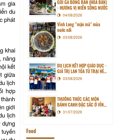
GỎI GÀ BÔNG BẦN (HOA BẦN)
am gia
- HƯƠNG VỊ MIỀN SÔNG NƯỚC
iển du
04/08/2026
c phát
Vĩnh Long “mặn mà” mùa
nước nổi
03/08/2026
g khai
, nâng
ội kết
DU LỊCH KẾT HỢP GIÁO DỤC -
GIÁ TRỊ LAN TỎA TỪ TRẠI HÈ
t giữa
PHƯƠNG NAM NĂM 2026
03/08/2026
u lịch
ối hợp
 thành
THƯỞNG THỨC CÁC MÓN
BÁNH CANH ĐẶC SẮC Ở VĨNH
ên giới
LONG
31/07/2026
u lịch
y dựng
Food
r tuyến
 vụ du