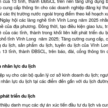
ch của 13 tỉnh, thành ĐBSCL trên nền tảng ứng dụng 
cung cấp thông tin cho các doanh nghiệp đăng ký th
ại các thị trường nước ngoài trọng điểm theo kế hoạch x
 Ngày hội các làng nghề tỉnh Vĩnh Long năm 2025 nh
hề của địa phương. Đồng thời, tạo điều kiện giao lưu, t
của các tỉnh, thành trong khối liên kết phát triển du l
phố tỉnh Vĩnh Long năm 2025; Tăng cường cung cấp, c
g du lịch, sản phẩm du lịch, tuyến du lịch của Vĩnh Lon
 13 tỉnh, thành ĐBSCL, trên báo, đài, cổng thông tin d
n nhân lực du lịch
ệp vụ cho cán bộ quản lý cơ sở kinh doanh du lịch; ngư
nhân lực du lịch tại các điểm đến gắn với du lịch đườn
phát triển du lịch
thiệu danh mục các dự án xúc tiến đầu tư du lịch và cu