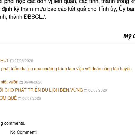
i phối hợp các đơn vị liên quan, các tỉnh, thành trong 
ch, định kỳ tham mưu báo cáo kết quả cho Tỉnh ủy, Ủy ba
ỉnh, thành ĐBSCL./.
Mỹ 
 HÚT
07/08/2026
 phát triển du lịch qua chương trình làm việc với đoàn công tác huyện
 miệt vườn
06/08/2026
ỚI CHO PHÁT TRIỂN DU LỊCH BỀN VỮNG
06/08/2026
CƠM QUÊ
06/08/2026
ing comments.
No Comment!