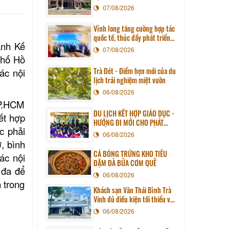
07/08/2026
Vĩnh long tăng cường hợp tác
quốc tế, thúc đẩy phát triển
ành Kế
du lịch qua chương trình làm
07/08/2026
việc với đoàn công tác huyện
phố Hồ
Sunchang (Hàn quốc)
Trà Đét - Điểm hẹn mới của du
ác nội
lịch trải nghiệm miệt vườn
06/08/2026
TP.HCM
DU LỊCH KẾT HỢP GIÁO DỤC -
ết hợp
HƯỚNG ĐI MỚI CHO PHÁT
c phải
TRIỂN DU LỊCH BỀN VỮNG
06/08/2026
, bình
CÁ BÓNG TRỨNG KHO TIÊU
ác nội
ĐẬM ĐÀ BỮA CƠM QUÊ
 đa để
06/08/2026
n trong
Khách sạn Văn Thái Bình Trà
Vinh đủ điều kiện tối thiểu về
cơ sở vật chất kỹ thuật và
06/08/2026
dịch vụ của cơ sở lưu trú du
lịch