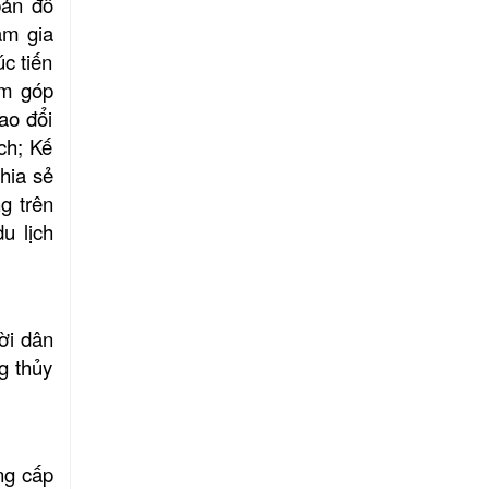
bản đồ
am gia
úc tiến
ằm góp
rao đổi
ịch; Kế
hia sẻ
g trên
u lịch
ời dân
g thủy
ng cấp