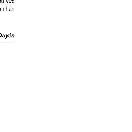
khu vực
n nhân
Quyên