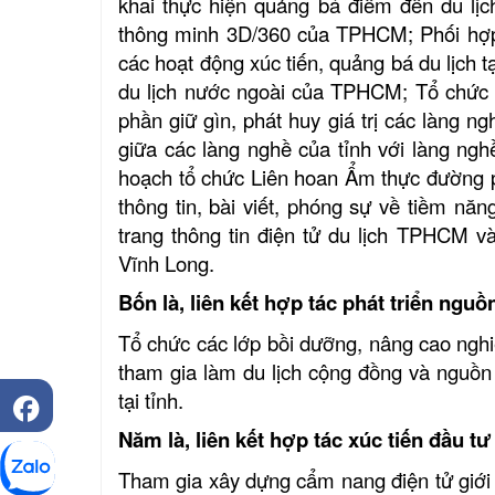
khai thực hiện quảng bá điểm đến du lị
thông minh 3D/360 của TPHCM; Phối hợp 
các hoạt động xúc tiến, quảng bá du lịch t
du lịch nước ngoài của TPHCM; Tổ chức
phần giữ gìn, phát huy giá trị các làng ng
giữa các làng nghề của tỉnh với làng nghề 
hoạch tổ chức Liên hoan Ẩm thực đường 
thông tin, bài viết, phóng sự về tiềm năn
trang thông tin điện tử du lịch TPHCM và
Vĩnh Long.
Bốn là, liên kết hợp tác phát triển nguồ
Tổ chức các lớp bồi dưỡng, nâng cao nghi
tham gia làm du lịch cộng đồng và nguồn 
tại tỉnh.
Năm là, liên kết hợp tác xúc tiến đầu tư 
Tham gia xây dựng cẩm nang điện tử giới 