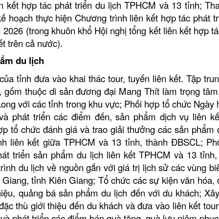
ên kết hợp tác phát triển du lịch TPHCM và 13 tỉnh; Th
kế hoạch thực hiện Chương trình liên kết hợp tác phát tr
026 (trong khuôn khổ Hội nghị tổng kết liên kết hợp tá
ết trên cả nước).
hẩm du lịch
ủa tỉnh đưa vào khai thác tour, tuyến liên kết. Tập trun
h, gốm thuộc di sản đương đại Mang Thít làm trọng tâm
Long với các tỉnh trong khu vực; Phối hợp tổ chức Ngày h
và phát triển các điểm đến, sản phẩm dịch vụ liên kế
 tổ chức đánh giá và trao giải thưởng các sản phẩm d
ình liên kết giữa TPHCM và 13 tỉnh, thành ĐBSCL; Ph
át triển sản phẩm du lịch liên kết TPHCM và 13 tỉnh,
nh du lịch về nguồn gắn với giá trị lịch sử các vùng bi
 Giang, tỉnh Kiên Giang; Tổ chức các sự kiện văn hóa, d
thiệu, quảng bá sản phẩm du lịch đến với du khách; Xâ
đặc thù giới thiệu đến du khách và đưa vào liên kết tou
 và phát triển các điểm bán quà tặng, quà lưu niệm phục