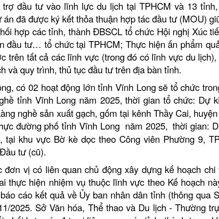
 trợ đầu tư vào lĩnh lực du lịch tại TPHCM và 13 tỉnh,
 án đã được ký kết thỏa thuận hợp tác đầu tư (MOU) gi
phối hợp các tỉnh, thành ĐBSCL tổ chức Hội nghị Xúc ti
 tiến đầu tư… tổ chức tại TPHCM; Thực hiện ấn phẩm qu
 trên tất cả các lĩnh vực (trong đó có lĩnh vực du lịch),
 và quy trình, thủ tục đầu tư trên địa bàn tỉnh.
ng, có 02 hoạt động lớn tỉnh Vĩnh Long sẽ tổ chức tro
hề tỉnh Vĩnh Long năm 2025, thời gian tổ chức: Dự k
 Làng nghề sản xuất gạch, gốm tại kênh Thầy Cai, huyệ
thực đường phố tỉnh Vĩnh Long năm 2025,
thời gian: D
5, tại khu vực Bờ kè dọc theo Công viên Phường 9, TP
 Đầu tư (cũ).
 đơn vị có liên quan chủ động xây dựng kế hoạch chi t
hai thực hiện nhiệm vụ thuộc lĩnh vực theo Kế hoạch n
à báo cáo kết quả về Ủy ban nhân dân tỉnh (thông qua 
/11/2025. Sở Văn hóa, Thể thao và Du lịch - Thường tr