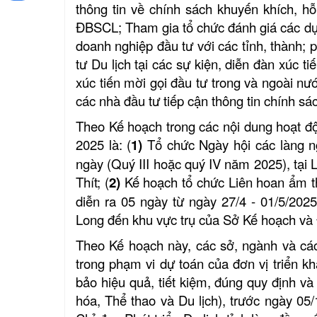
thông tin về chính sách khuyến khích, hỗ
ĐBSCL; Tham gia tổ chức đánh giá các dự
doanh nghiệp đầu tư với các tỉnh, thành; 
tư Du lịch tại các sự kiện, diễn đàn xúc
xúc tiến mời gọi đầu tư trong và ngoài nước
các nhà đầu tư tiếp cận thông tin chính sách
Theo Kế hoạch trong các nội dung hoạt độ
2025 là: (
1)
Tổ chức Ngày hội các làng ng
ngày (Quý III hoặc quý IV năm 2025), tại
Thít; (
2)
Kế hoạch tổ chức Liên hoan ẩm 
diễn ra 05 ngày từ ngày 27/4 - 01/5/202
Long đến khu vực trụ của Sở Kế hoạch và
Theo Kế hoạch này, các sở, ngành và các
trong phạm vi dự toán của đơn vị triển k
bảo hiệu quả, tiết kiệm, đúng quy định v
hóa, Thể thao và Du lịch), trước ngày 05