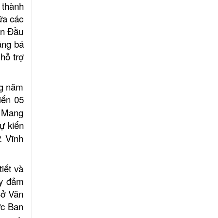
 thành
ữa các
ến Đầu
ảng bá
 hỗ trợ
ng năm
iến 05
n Mang
ự kiến
. Vĩnh
iết và
ày đảm
Sở Văn
ực Ban