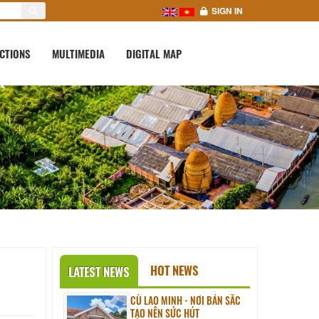
SIGN IN
CTIONS
MULTIMEDIA
DIGITAL MAP
HOT NEWS
LATEST NEWS
CÙ LAO MINH - NƠI BẢN SẮC
TẠO NÊN SỨC HÚT