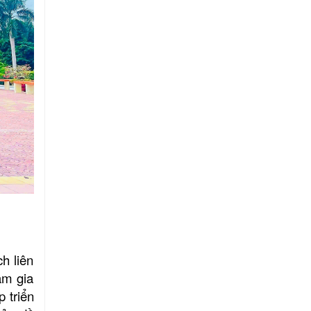
Hộ kinh doanh CocoHome
h liên
am gia
 triển