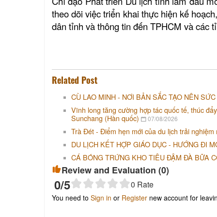
Chỉ đạo Phát triển Du lịch tỉnh làm đầu mố
theo dõi việc triển khai thực hiện kế hoạ
dân tỉnh và thông tin đến TPHCM và các t
Related Post
CÙ LAO MINH - NƠI BẢN SẮC TẠO NÊN SỨC
Vĩnh long tăng cường hợp tác quốc tế, thúc đẩy
Sunchang (Hàn quốc)
07/08/2026
Trà Đét - Điểm hẹn mới của du lịch trải nghiệm
DU LỊCH KẾT HỢP GIÁO DỤC - HƯỚNG ĐI M
CÁ BÓNG TRỨNG KHO TIÊU ĐẬM ĐÀ BỮA 
Review and Evaluation (
0
)
0
/5
0
Rate
You need to
Sign in
or
Register
new account for leav