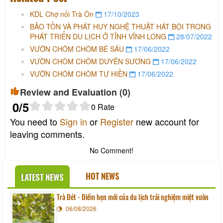
KDL Chợ nổi Trà Ôn
17/10/2023
BẢO TỒN VÀ PHÁT HUY NGHỆ THUẬT HÁT BỘI TRONG
PHÁT TRIỂN DU LỊCH Ở TỈNH VĨNH LONG
28/07/2022
VƯỜN CHÔM CHÔM BÉ SÁU
17/06/2022
VƯỜN CHÔM CHÔM DUYÊN SƯƠNG
17/06/2022
VƯỜN CHÔM CHÔM TƯ HIỀN
17/06/2022
Review and Evaluation (
0
)
0
/5
0
Rate
You need to
Sign in
or
Register
new account for
leaving comments.
No Comment!
HOT NEWS
LATEST NEWS
Trà Đét - Điểm hẹn mới của du lịch trải nghiệm miệt vườn
06/08/2026