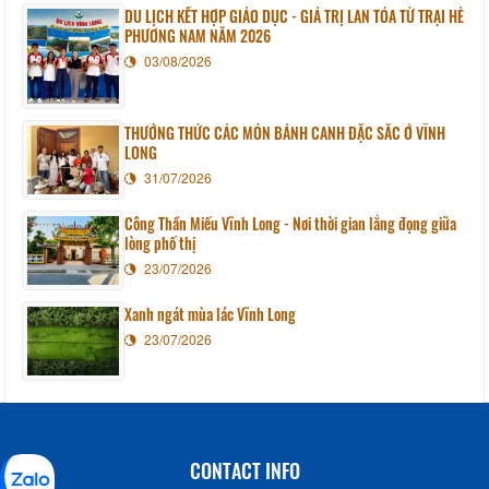
DU LỊCH KẾT HỢP GIÁO DỤC - GIÁ TRỊ LAN TỎA TỪ TRẠI HÈ
PHƯƠNG NAM NĂM 2026
03/08/2026
THƯỞNG THỨC CÁC MÓN BÁNH CANH ĐẶC SẮC Ở VĨNH
LONG
31/07/2026
Công Thần Miếu Vĩnh Long - Nơi thời gian lắng đọng giữa
lòng phố thị
23/07/2026
Xanh ngát mùa lác Vĩnh Long
23/07/2026
CONTACT INFO