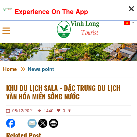
07-08-2026, 06:54:13
WEATHER
EXCHANGE RATE
Experience On The App
Sign in
Home
News point
KHU DU LỊCH SALA - ĐẶC TRƯNG DU LỊCH
VĂN HÓA MIỀN SÔNG NƯỚC
08/12/2021
1440
0
Related Post