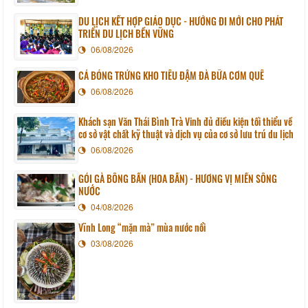
DU LỊCH KẾT HỢP GIÁO DỤC - HƯỚNG ĐI MỚI CHO PHÁT
TRIỂN DU LỊCH BỀN VỮNG
06/08/2026
CÁ BÓNG TRỨNG KHO TIÊU ĐẬM ĐÀ BỮA CƠM QUÊ
06/08/2026
Khách sạn Văn Thái Bình Trà Vinh đủ điều kiện tối thiểu về
cơ sở vật chất kỹ thuật và dịch vụ của cơ sở lưu trú du lịch
06/08/2026
GỎI GÀ BÔNG BẦN (HOA BẦN) - HƯƠNG VỊ MIỀN SÔNG
NƯỚC
04/08/2026
Vĩnh Long “mặn mà” mùa nước nổi
03/08/2026