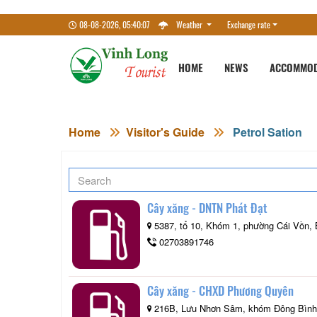
08-08-2026, 05:40:08
Weather
Exchange rate
HOME
NEWS
ACCOMMOD
Home
Visitor's Guide
Petrol Sation
Cây xăng - DNTN Phát Đạt
5387, tổ 10, Khóm 1, phường Cái Vồn, 
02703891746
Cây xăng - CHXD Phương Quyên
216B, Lưu Nhơn Sâm, khóm Đông Bình