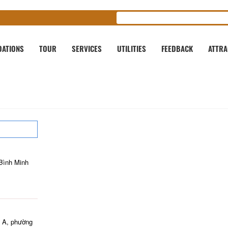
ATIONS
TOUR
SERVICES
UTILITIES
FEEDBACK
ATTRA
Bình Minh
 A, phường