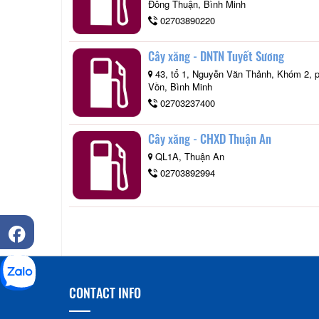
Đông Thuận, Bình Minh
02703890220
Cây xăng - DNTN Tuyết Sương
43, tổ 1, Nguyễn Văn Thảnh, Khóm 2, 
Vồn, Bình Minh
02703237400
Cây xăng - CHXD Thuận An
QL1A, Thuận An
02703892994
CONTACT INFO