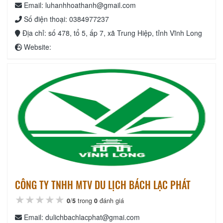
Email: luhanhhoathanh@gmail.com
Số điện thoại: 0384977237
Địa chỉ: số 478, tổ 5, ấp 7, xã Trung Hiệp, tỉnh Vĩnh Long
Website:
CÔNG TY TNHH MTV DU LỊCH BÁCH LẠC PHÁT
★★★★★
★★★★★
★★★★★
0
/
5
trong
0
đánh giá
Email: dulichbachlacphat@gmai.com