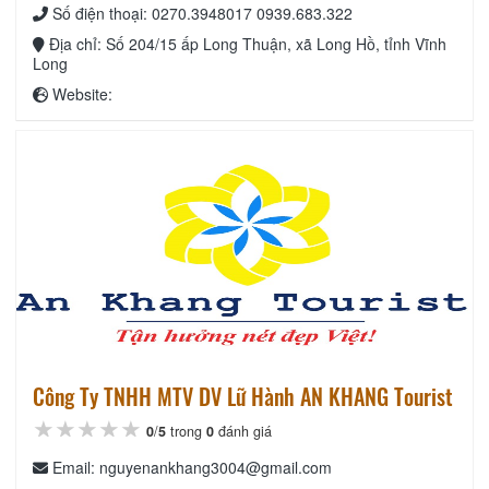
Số điện thoại: 0270.3948017 0939.683.322
Địa chỉ: Số 204/15 ấp Long Thuận, xã Long Hồ, tỉnh Vĩnh
Long
Website:
Công Ty TNHH MTV DV Lữ Hành AN KHANG Tourist
★★★★★
★★★★★
★★★★★
0
/
5
trong
0
đánh giá
Email: nguyenankhang3004@gmail.com