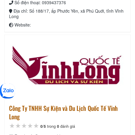
Số điện thoại: 0939437376
Địa chỉ: Số 188/17, ấp Phước Yên, xã Phú Quới, tỉnh Vĩnh
Long
Website:
Công Ty TNHH Sự Kiện và Du Lịch Quốc Tế Vĩnh
Long
★★★★★
★★★★★
★★★★★
0
/
5
trong
0
đánh giá