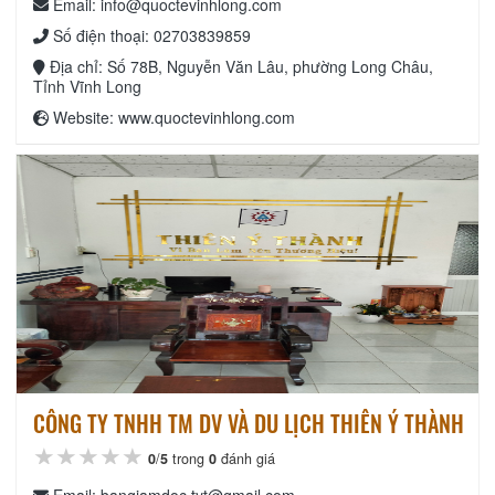
Email: info@quoctevinhlong.com
Số điện thoại: 02703839859
Địa chỉ: Số 78B, Nguyễn Văn Lâu, phường Long Châu,
Tỉnh Vĩnh Long
Website: www.quoctevinhlong.com
CÔNG TY TNHH TM DV VÀ DU LỊCH THIÊN Ý THÀNH
★★★★★
★★★★★
★★★★★
0
/
5
trong
0
đánh giá
Email: bangiamdoc.tyt@gmail.com