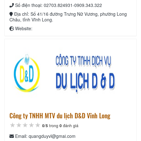
Số điện thoại: 02703.824931-0909.343.322
Địa chỉ: Số 41/16 đường Trưng Nữ Vương, phường Long
Châu, tỉnh Vĩnh Long.
Website:
Công ty TNHH MTV du lịch D&D Vĩnh Long
★★★★★
★★★★★
★★★★★
0
/
5
trong
0
đánh giá
Email: quangduyvl@gmai.com