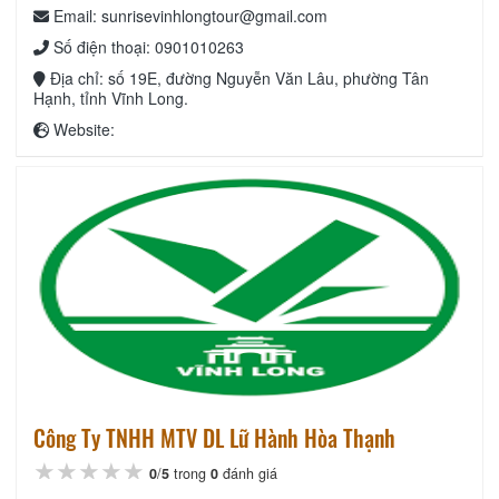
Email: sunrisevinhlongtour@gmail.com
Số điện thoại: 0901010263
Địa chỉ: số 19E, đường Nguyễn Văn Lâu, phường Tân
Hạnh, tỉnh Vĩnh Long.
Website:
Công Ty TNHH MTV DL Lữ Hành Hòa Thạnh
★★★★★
★★★★★
★★★★★
0
/
5
trong
0
đánh giá