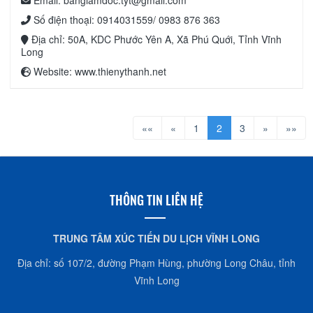
Số điện thoại: 0914031559/ 0983 876 363
Địa chỉ: 50A, KDC Phước Yên A, Xã Phú Quới, Tỉnh Vĩnh
Long
Website: www.thienythanh.net
««
«
1
2
3
»
»»
THÔNG TIN LIÊN HỆ
TRUNG TÂM XÚC TIẾN DU LỊCH VĨNH LONG
Địa chỉ: số 107/2, đường Phạm Hùng, phường Long Châu, tỉnh
Vĩnh Long