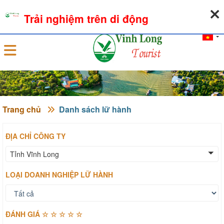
07-08-2026, 03:48:12
THỜI TIẾT
TỶ GIÁ NGOẠI TỆ
Trải nghiệm trên di động
Đăng nhập
Trang chủ
Danh sách lữ hành
ĐỊA CHỈ CÔNG TY
Tỉnh Vĩnh Long
LOẠI DOANH NGHIỆP LỮ HÀNH
ĐÁNH GIÁ ☆ ☆ ☆ ☆ ☆