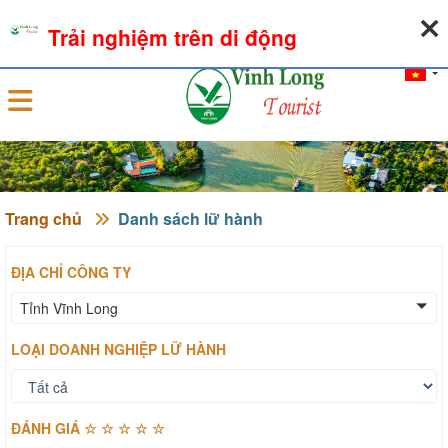
07-08-2026, 02:39:12
THỜI TIẾT
TỶ GIÁ NGOẠI TỆ
Trải nghiệm trên di động
Đăng nhập
Trang chủ
Danh sách lữ hành
ĐỊA CHỈ CÔNG TY
Tỉnh Vĩnh Long
LOẠI DOANH NGHIỆP LỮ HÀNH
ĐÁNH GIÁ ☆ ☆ ☆ ☆ ☆