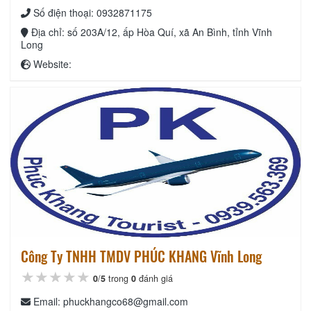
Số điện thoại: 0932871175
Địa chỉ: số 203A/12, ấp Hòa Quí, xã An Bình, tỉnh Vĩnh
Long
Website:
Công Ty TNHH TMDV PHÚC KHANG Vĩnh Long
★★★★★
★★★★★
★★★★★
0
/
5
trong
0
đánh giá
Email: phuckhangco68@gmail.com