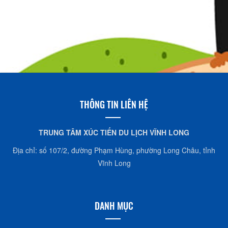
THÔNG TIN LIÊN HỆ
TRUNG TÂM XÚC TIẾN DU LỊCH VĨNH LONG
Địa chỉ: số 107/2, đường Phạm Hùng, phường Long Châu, tỉnh
Vĩnh Long
DANH MỤC