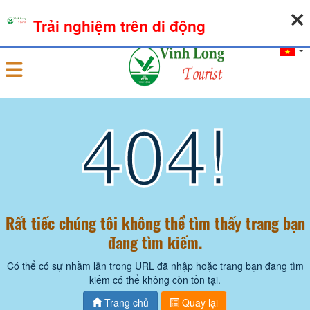
08-08-2026, 04:31:21
THỜI TIẾT
TỶ GIÁ NGOẠI TỆ
Trải nghiệm trên di động
Đăng nhập
404!
Rất tiếc chúng tôi không thể tìm thấy trang bạn
đang tìm kiếm.
Có thể có sự nhầm lẫn trong URL đã nhập hoặc trang bạn đang tìm
kiếm có thể không còn tồn tại.
Trang chủ
Quay lại