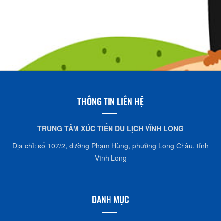
THÔNG TIN LIÊN HỆ
TRUNG TÂM XÚC TIẾN DU LỊCH VĨNH LONG
Địa chỉ: số 107/2, đường Phạm Hùng, phường Long Châu, tỉnh
Vĩnh Long
DANH MỤC