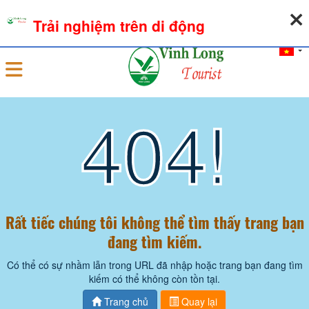
08-08-2026, 02:23:47
THỜI TIẾT
TỶ GIÁ NGOẠI TỆ
Trải nghiệm trên di động
Đăng nhập
404!
Rất tiếc chúng tôi không thể tìm thấy trang bạn
đang tìm kiếm.
Có thể có sự nhầm lẫn trong URL đã nhập hoặc trang bạn đang tìm
kiếm có thể không còn tồn tại.
Trang chủ
Quay lại