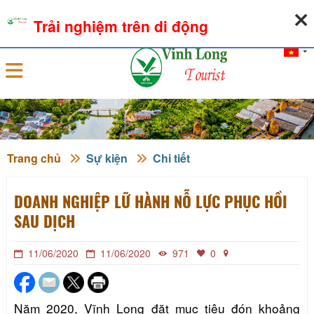
09-08-2026, 06:30:13
THỜI TIẾT
TỶ GIÁ NGOẠI TỆ
Trải nghiệm trên di động
Đăng nhập
Trang chủ
Sự kiện
Chi tiết
DOANH NGHIỆP LỮ HÀNH NỖ LỰC PHỤC HỒI
SAU DỊCH
11/06/2020
11/06/2020
971
0
Năm 2020, Vĩnh Long đặt mục tiêu đón khoảng