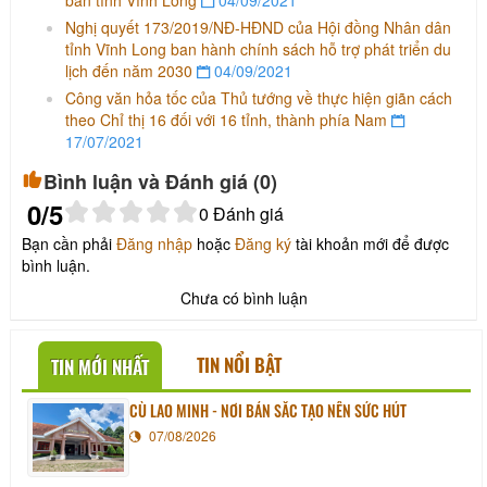
Nghị quyết 173/2019/NĐ-HĐND của Hội đồng Nhân dân
tỉnh Vĩnh Long ban hành chính sách hỗ trợ phát triển du
lịch đến năm 2030
04/09/2021
Công văn hỏa tốc của Thủ tướng về thực hiện giãn cách
theo Chỉ thị 16 đối với 16 tỉnh, thành phía Nam
17/07/2021
Bình luận và Đánh giá (
0
)
0
/5
0
Đánh giá
Bạn cần phải
Đăng nhập
hoặc
Đăng ký
tài khoản mới để được
bình luận.
Chưa có bình luận
TIN NỔI BẬT
TIN MỚI NHẤT
CÙ LAO MINH - NƠI BẢN SẮC TẠO NÊN SỨC HÚT
07/08/2026