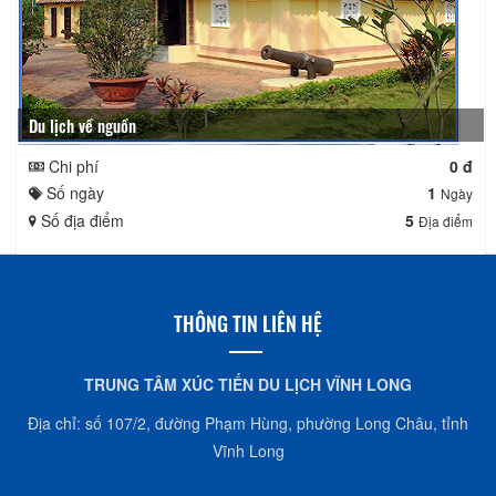
Du lịch về nguồn
Chi phí
0 đ
Số ngày
1
Ngày
Số địa điểm
5
Địa điểm
THÔNG TIN LIÊN HỆ
TRUNG TÂM XÚC TIẾN DU LỊCH VĨNH LONG
Địa chỉ: số 107/2, đường Phạm Hùng, phường Long Châu, tỉnh
Vĩnh Long