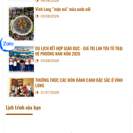
04/08/2026
Vĩnh Long “mặn mà” mùa nước nổi
03/08/2026
DU LỊCH KẾT HỢP GIÁO DỤC - GIÁ TRỊ LAN TỎA TỪ TRẠI
HÈ PHƯƠNG NAM NĂM 2026
03/08/2026
THƯỞNG THỨC CÁC MÓN BÁNH CANH ĐẶC SẮC Ở VĨNH
LONG
31/07/2026
Lịch trình của bạn