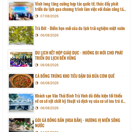
Vĩnh long tăng cường hợp tác quốc tế, thúc đẩy phát
triển du lịch qua chương trình làm việc với đoàn công tác
huyện Sunchang (Hàn quốc)
07/08/2026
Trà Đét - Điểm hẹn mới của du lịch trải nghiệm miệt vườn
06/08/2026
DU LỊCH KẾT HỢP GIÁO DỤC - HƯỚNG ĐI MỚI CHO PHÁT
TRIỂN DU LỊCH BỀN VỮNG
06/08/2026
CÁ BỐNG TRỨNG KHO TIÊU ĐẬM ĐÀ BỮA CƠM QUÊ
06/08/2026
Khách sạn Văn Thái Bình Trà Vinh đủ điều kiện tối thiểu
về cơ sở vật chất kỹ thuật và dịch vụ của cơ sở lưu trú du
lịch
06/08/2026
GỎI GÀ BÔNG BẦN (HOA BẦN) - HƯƠNG VỊ MIỀN SÔNG
NƯỚC