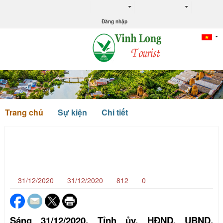
THỜI TIẾT
TỶ GIÁ NGOẠI TỆ
Đăng nhập
Trang chủ
Sự kiện
Chi tiết
Trao giải thưởng văn học nghệ thuật
Văn Xương Các
31/12/2020
31/12/2020
812
0
Sáng 31/12/2020, Tỉnh ủy, HĐND, UBND,