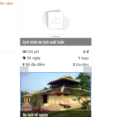
 đến năm
Lịch trình du lịch cuối tuần
Lịch trình ngắ
Chi phí
0 đ
Chi phí
Số ngày
1
Số ngày
Ngày
Số địa điểm
3
Số địa điểm
Địa điểm
Du lịch về nguồn