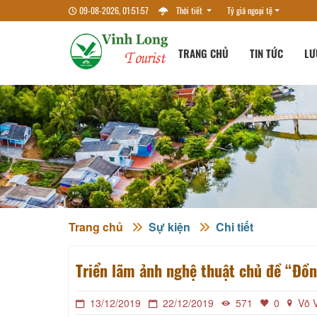
09-08-2026, 01:51:58
Thời tiết
Tỷ giá ngoại tệ
TRANG CHỦ
TIN TỨC
LƯ
Trang chủ
Sự kiện
Chi tiết
Triển lãm ảnh nghệ thuật chủ đề “Đồn
13/12/2019
22/12/2019
571
0
Võ V