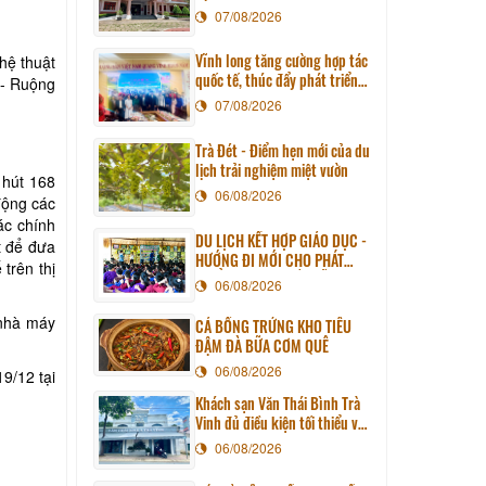
07/08/2026
Vĩnh long tăng cường hợp tác
hệ thuật
quốc tế, thúc đẩy phát triển
 - Ruộng
du lịch qua chương trình làm
07/08/2026
việc với đoàn công tác huyện
Sunchang (Hàn quốc)
Trà Đét - Điểm hẹn mới của du
lịch trải nghiệm miệt vườn
 hút 168
06/08/2026
động các
ác chính
DU LỊCH KẾT HỢP GIÁO DỤC -
t để đưa
HƯỚNG ĐI MỚI CHO PHÁT
trên thị
TRIỂN DU LỊCH BỀN VỮNG
06/08/2026
 nhà máy
CÁ BỐNG TRỨNG KHO TIÊU
ĐẬM ĐÀ BỮA CƠM QUÊ
06/08/2026
9/12 tại
Khách sạn Văn Thái Bình Trà
Vinh đủ điều kiện tối thiểu về
cơ sở vật chất kỹ thuật và
06/08/2026
dịch vụ của cơ sở lưu trú du
lịch