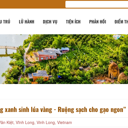
U TRÚ
LỮ HÀNH
DỊCH VỤ
TIỆN ÍCH
PHẢN HỒI
ĐIỂM T
g xanh sinh lúa vàng - Ruộng sạch cho gạo ngon”
ăn Kiệt, Vĩnh Long, Vinh Long, Vietnam