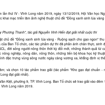
m lần thứ IV - Vĩnh Long năm 2019, ngày 13/12/2019, Hội Văn học Ng
hức khai mạc triển lãm ảnh nghệ thuật chủ đề "Đồng xanh sinh lúa vàng
Phương Thanh", tác giả Nguyễn Vinh Hiển đạt giải nhất cuộc thi
uật chủ đề "Đồng xanh sinh lúa vàng - Ruộng sạch cho gạo ngon" thu
á của Ban Tổ chức, các tác phẩm dự thi đã phản ánh chân thực, sinh 
SCL, đời sống người nông thôn thời kỳ đổi mới, những thành quả từ c
c nông nghiệp, nông dân, nông thôn, những tiến bộ khoa học kỹ thuậ
h đặc trưng vùng sông nước ngày càng vương xa, khẳng định vị thế 
lãm; và chọn 10 tác phẩm trao giải (tác phẩm "Kho gạo đạt chuẩn -
h Long đạt giải nhất).
Văn Kiệt, phường 9, TP. Vĩnh Long. Ban Tổ chức sẽ trao giải vào đêm 1
V - Vĩnh Long năm 2019.