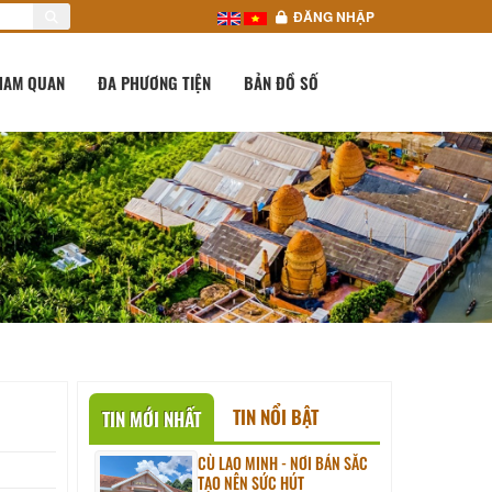
ĐĂNG NHẬP
HAM QUAN
ĐA PHƯƠNG TIỆN
BẢN ĐỒ SỐ
TIN NỔI BẬT
TIN MỚI NHẤT
CÙ LAO MINH - NƠI BẢN SẮC
TẠO NÊN SỨC HÚT