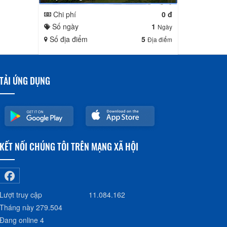
Chi phí
0 đ
Số ngày
1
Ngày
Số địa điểm
5
Địa điểm
TẢI ỨNG DỤNG
KẾT NỐI CHÚNG TÔI TRÊN MẠNG XÃ HỘI
Lượt truy cập
11.084.162
Tháng này
279.504
Đang online
4