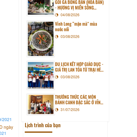
GỎI GÀ BÔNG BẦN (HOA BẦN)
- HƯƠNG VỊ MIỀN SÔNG
NƯỚC
04/08/2026
Vĩnh Long “mặn mà” mùa
nước nổi
03/08/2026
DU LỊCH KẾT HỢP GIÁO DỤC -
GIÁ TRỊ LAN TỎA TỪ TRẠI HÈ
PHƯƠNG NAM NĂM 2026
03/08/2026
THƯỞNG THỨC CÁC MÓN
BÁNH CANH ĐẶC SẮC Ở VĨNH
LONG
31/07/2026
9/2021
Lịch trình của bạn
ND ngày
021