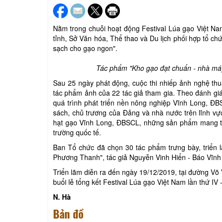
Nằm trong chuỗi hoạt động Festival Lúa gạo Việt Na
tỉnh, Sở Văn hóa, Thể thao và Du lịch phối hợp tổ c
sạch cho gạo ngon".
Tác phẩm "Kho gạo đạt chuẩn - nhà máy 
Sau 25 ngày phát động, cuộc thi nhiếp ảnh nghệ th
tác phẩm ảnh của 22 tác giả tham gia. Theo đánh gi
quá trình phát triển nền nông nghiệp Vĩnh Long, ĐB
sách, chủ trương của Đảng và nhà nước trên lĩnh vự
hạt gạo Vĩnh Long, ĐBSCL, những sản phẩm mang tín
trường quốc tế.
Ban Tổ chức đã chọn 30 tác phẩm trưng bày, triển 
Phương Thanh", tác giả Nguyễn Vinh Hiển - Báo Vĩn
Triển lãm diễn ra đến ngày 19/12/2019, tại đường Võ 
buổi lễ tổng kết Festival Lúa gạo Việt Nam lần thứ I
N. Hà
Bản đồ