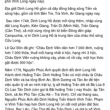
phố Vĩnh Long ngày nay).
Địa giới Dinh Long Hồ gồm cả dãy đồng bằng sông Tiền và
sông hậu, gồm cả tỉnh Bến Tre, Trà Vinh, An Giang ngày nay.
Sau năm 1749, Dinh Long Hồ được mở rộng thêm, nhập vùng
đất Long Xuyên, Kiên Giang, Trấn Di (Minh Hải), Trấn Giang
(Cần Thơ), cả một vùng rộng lớn từ biển Đông đến giáp
Campuchia, vị trí Dinh Long Hồ là trung tâm của châu thổ sông
Cửu Long.
Lê Quí Đôn đã ghi: “Châu Định Viễn dân hơn 7.000 đinh, ruộng
hơn 7.000 thửa, thuế mỗi hạng nhất 4 hộc, hạng nhì 3 hộc,
Châu Định Viễn ruộng không cày, phác cỏ rồi cấy, một học thóc
gặt được 300 hộc”.
Năm 1779, Nguyễn Phúc Ánh quyết định đổi dinh Long Hồ
thành dinh Hoằng Trấn. Dinh Hoằng Trấn có một châu là Châu
Dịnh Viễn và ba tổng Bình An, Bình Dương và Tân An để tiện
việc quản lý về an ninh trật tự, lỵ sở Hoằng Trấn dời về Bà Lúa ở
Cù Lao Tân Dinh (còn gọi là Bãi hoằng Trấn ) nay thuộc ấp Tân
Dinh, xã An Phú Tân (Cầu Kè – Trà Vinh). Chỉ vài tháng sau,
Nguyễn Phúc Ánh đổi Dinh Hoằng Trấn thành Vĩnh Trấn. Phạm
vi Vĩnh Trấn hẹp hơn Dinh Long Hồ (vì cắt một phần đất Sóc
Trăng, Bạc Liêu, Cần Thơ để lập Trấn Định ) và dơi lỵ sở Vĩnh