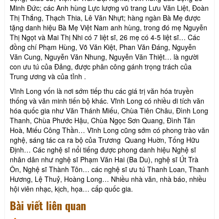
Minh Đức; các Anh hùng Lực lượng vũ trang Lưu Văn Liệt, Đoàn
Thị Thắng, Thạch Thia, Lê Văn Nhựt; hàng ngàn Bà Mẹ được
tặng danh hiệu Bà Mẹ Việt Nam anh hùng, trong đó mẹ Nguyễn
Thị Ngọt và Mai Thị Nhi có 7 liệt sĩ, 26 mẹ có 4-5 liệt sĩ… Các
đồng chí Phạm Hùng, Võ Văn Kiệt, Phan Văn Đáng, Nguyễn
Văn Cung, Nguyễn Văn Nhung, Nguyễn Văn Thiệt… là người
con ưu tú của Đảng, được phân công gánh trọng trách của
Trung ương và của tỉnh .
Vĩnh Long vốn là nơi sớm tiếp thu các giá trị văn hóa truyền
thống và văn minh tiến bộ khác. Vĩnh Long có nhiều di tích văn
hóa quốc gia như Văn Thánh Miếu, Chùa Tiên Châu, Đình Long
Thanh, Chùa Phước Hậu, Chùa Ngọc Sơn Quang, Đình Tân
Hoà, Miếu Công Thần… Vĩnh Long cũng sớm có phong trào văn
nghệ, sáng tác ca ra bộ của Trương Quang Huờn, Tống Hữu
Định… Các nghệ sĩ nổi tiếng được phong danh hiệu Nghệ sĩ
nhân dân như nghệ sĩ Phạm Văn Hai (Ba Du), nghệ sĩ Út Trà
Ôn, Nghệ sĩ Thành Tôn… các nghệ sĩ ưu tú Thanh Loan, Thanh
Hương, Lệ Thuỷ, Hoàng Long… Nhiều nhà văn, nhà báo, nhiều
hội viên nhạc, kịch, họa… cấp quốc gia.
Bài viết liên quan