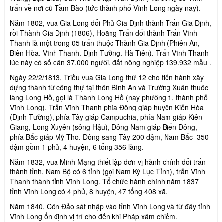
trấn về nơi cũ Tầm Bào (tức thành phố Vĩnh Long ngày nay).
Năm 1802, vua Gia Long đổi Phủ Gia Định thành Trấn Gia Định,
rồi Thành Gia Định (1806), Hoằng Trấn đổi thành Trấn Vĩnh
Thanh là một trong 05 trấn thuộc Thành Gia Định (Phiên An,
Biên Hòa, Vĩnh Thanh, Dịnh Tường, Hà Tiên). Trấn Vĩnh Thanh
lúc này có số dân 37.000 người, đất nông nghiệp 139.932 mẫu .
Ngày 22/2/1813, Triều vua Gia Long thứ 12 cho tiến hành xây
dựng thành từ công thự tại thôn Bình An và Trường Xuân thuôc
làng Long Hồ, gọi là Thành Long Hồ (nay phường 1, thành phố
Vĩnh Long). Trấn Vĩnh Thanh phía Đông giáp huyện Kiến Hòa
(Định Tường), phía Tây giáp Campuchia, phía Nam giáp Kiên
Giang, Long Xuyên (sông Hậu), Đông Nam giáp Biển Đông,
phía Bắc giáp Mỹ Tho. Đông sang Tây 200 dậm, Nam Bắc 350
dậm gồm 1 phủ, 4 huyện, 6 tổng 356 làng.
Năm 1832, vua Minh Mạng thiết lập đơn vị hành chính đổi trấn
thành tỉnh, Nam Bộ có 6 tỉnh (gọi Nam Kỳ Lục Tỉnh), trấn Vĩnh
Thanh thành tỉnh Vĩnh Long. Tổ chức hành chính năm 1837
tỉnh Vĩnh Long có 4 phủ, 8 huyện, 47 tổng 408 xã.
Năm 1840, Côn Đảo sát nhập vào tỉnh Vĩnh Long và từ đây tỉnh
Vĩnh Long ổn định vị trí cho đến khi Pháp xâm chiếm.