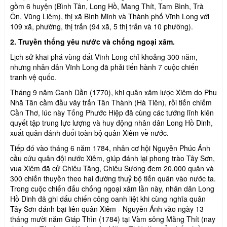
gồm 6 huyện (Bình Tân, Long Hồ, Mang Thít, Tam Bình, Trà
Ôn, Vũng Liêm), thị xã Bình Minh và Thành phố Vĩnh Long với
109 xã, phường, thị trấn (94 xã, 5 thị trấn và 10 phường).
2. Truyền thống yêu nước và chống ngoại xâm.
Lịch sử khai phá vùng đất Vĩnh Long chỉ khoảng 300 năm,
nhưng nhân dân Vĩnh Long đã phải tiến hành 7 cuộc chiến
tranh vệ quốc.
Tháng 9 năm Canh Dần (1770), khi quân xâm lược Xiêm do Phu
Nhã Tân cầm đầu vây trấn Tân Thành (Hà Tiên), rồi tiến chiếm
Cần Thơ, lúc này Tống Phước Hiệp đã cùng các tướng lĩnh kiên
quyết tập trung lực lượng và huy động nhân dân Long Hồ Dinh,
xuất quân đánh đuổi toàn bộ quân Xiêm về nước.
Tiếp đó vào tháng 6 năm 1784, nhân cơ hội Nguyễn Phúc Ánh
cầu cứu quân đội nước Xiêm, giúp đánh lại phong trào Tây Sơn,
vua Xiêm đã cử Chiêu Tăng, Chiêu Sương đem 20.000 quân và
300 chiến thuyền theo hai đường thuỷ bộ tiến quân vào nước ta.
Trong cuộc chiến đấu chống ngoại xâm lần này, nhân dân Long
Hồ Dinh đã ghi dấu chiến công oanh liệt khi cùng nghĩa quân
Tây Sơn đánh bại liên quân Xiêm - Nguyễn Ánh vào ngày 13
tháng mười năm Giáp Thìn (1784) tại Vàm sông Măng Thít (nay