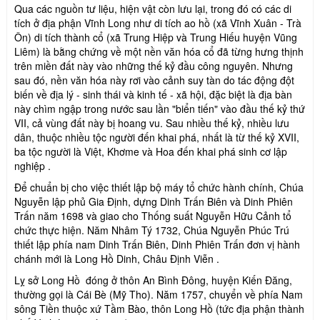
Qua các nguồn tư liệu, hiện vật còn lưu lại, trong đó có các di
tích ở địa phận Vĩnh Long như di tích ao hồ (xã Vĩnh Xuân - Trà
Ôn) di tích thành cổ (xã Trung Hiệp và Trung Hiếu huyện Vũng
Liêm) là bằng chứng về một nền văn hóa cổ đã từng hưng thịnh
trên miền đất này vào những thế kỷ đầu công nguyên. Nhưng
sau đó, nền văn hóa này rơi vào cảnh suy tàn do tác động đột
biến về địa lý - sinh thái và kinh tế - xã hội, đặc biệt là địa bàn
này chìm ngập trong nước sau lần "biển tiến" vào đầu thế kỷ thứ
VII, cả vùng đất này bị hoang vu. Sau nhiều thế kỷ, nhiều lưu
dân, thuộc nhiều tộc người đến khai phá, nhất là từ thế kỷ XVII,
ba tộc người là Việt, Khơme và Hoa đến khai phá sinh cơ lập
nghiệp .
Để chuẩn bị cho việc thiết lập bộ máy tổ chức hành chính, Chúa
Nguyễn lập phủ Gia Định, dựng Dinh Trấn Biên và Dinh Phiên
Trấn năm 1698 và giao cho Thống suất Nguyễn Hữu Cảnh tổ
chức thực hiện. Năm Nhâm Tý 1732, Chúa Nguyễn Phúc Trú
thiết lập phía nam Dinh Trấn Biên, Dinh Phiên Trấn đơn vị hành
chánh mới là Long Hồ Dinh, Châu Định Viễn .
Lỵ sở Long Hồ đóng ở thôn An Bình Đông, huyện Kiến Đăng,
thường gọi là Cái Bè (Mỹ Tho). Năm 1757, chuyển về phía Nam
sông Tiền thuộc xứ Tầm Bào, thôn Long Hồ (tức địa phận thành