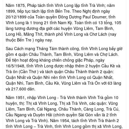
Năm 1875, Pháp tách tỉnh Vĩnh Long lập tỉnh Trà Vinh; năm
1899, tiếp tục tách lập tỉnh Bến Tre. Theo Nghị định ngày
20/12/1899 của Toàn quyền Đông Dương Paul Doumer, tỉnh
Vĩnh Long là 1 trong 21 tỉnh Nam Kỳ. Toàn tỉnh có 13 tổng, 105
làng tương đương địa giới các huyện Vũng Liêm, Tam Bình,
Long Hồ, Măng Thít, thành phố Vĩnh Long và Chơ Lách (nay
thuộc Bến Tre ) ngày nay.
Sau Cách mạng Tháng Tám thành công, tỉnh Vĩnh Long bấy giờ
gồm 4 quận Châu Thành, Tam Bình, Vũng Liêm và Chợ Lách.
Để tiện hoạt động kháng chiến chống giặc Pháp, ngày
16/5/1948, tỉnh Vĩnh Long được nhập thêm 2 huyện Cầu Kè và
Trà ôn (Cần Thơ ) và tách quận Châu Thành thành 2 quận:
Quận Nhất và Quận Nhì nên tỉnh Vĩnh Long có Quận Nhất,
Quận Nhì, Tam Bình, Cầu Kè, Vũng Liêm và Trà Ôn với 63 làng
và 217.600 dân.
Năm 1951, nhập Vĩnh Long - Trà Vinh thành Vĩnh Trà gồm 10
huyện, thị: Thị xã Vĩnh Long, Thị xã Trà Vinh, các quận: Vũng
Liêm, Tam Bình, Cái Ngang, Châu Thành, Càng Long, Trà Cú,
Cầu Ngang và Duyên Hải (chính quyền Sài Gòn vẫn là 2 tỉnh
Vĩnh Long và Trà Vinh). Năm 1954, tách tỉnh Vĩnh Trà thành 2
tỉnh Vĩnh Long – Trà Vinh, tỉnh Vĩnh Long gồm thị xã Vĩnh Long,