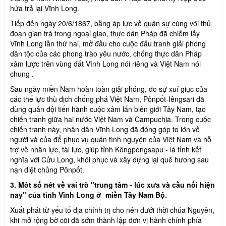
hứa trả lại Vĩnh Long.
Tiếp đến ngày 20/6/1867, bằng áp lực về quân sự cùng với thủ
đoạn gian trá trong ngoại giao, thực dân Pháp đã chiếm lấy
Vĩnh Long lần thứ hai, mở đầu cho cuộc đấu tranh giải phóng
dân tộc của các phong trào yêu nước, chống thực dân Pháp
xâm lược trên vùng đất Vĩnh Long nói riêng và Việt Nam nói
chung .
Sau ngày miền Nam hoàn toàn giải phóng, do sự xuí giục của
các thế lực thù địch chống phá Việt Nam, Pônpốt-Iêngsari đã
dùng quân đội tiến hành cuộc xâm lấn biên giới Tây Nam, tạo
chiến tranh giữa hai nước Việt Nam và Campuchia. Trong cuộc
chiến tranh này, nhân dân Vĩnh Long đã đóng góp to lớn về
người và của để phục vụ quân tình nguyện của Việt Nam và hỗ
trợ về nhân lực, tài lực, giúp tỉnh Kôngpongsapu - là tỉnh kết
nghĩa với Cửu Long, khôi phục và xây dựng lại quê hương sau
nạn diệt chủng Pônpốt.
3. Môt số nét về vai trò "trung tâm - lúc xưa và cầu nối hiện
nay" của tỉnh Vĩnh Long ở miền Tây Nam Bộ.
Xuất phát từ yếu tố địa chính trị cho nên dưới thời chúa Nguyễn,
khi mở rộng bờ cõi đã sớm thành lập đơn vị hành chính phía