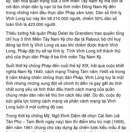
sự, văn hóa quan trọng của 3 tỉnh miền Tây Nam Kỳ mà còn là
nơi đón nhận dân tỵ nạn từ ba tỉnh miền Đông Nam Kỳ đến
trong những năm đầu thực dân Pháp xâm lược. Dân số tỉnh lỵ
Vĩnh Long lúc này lên tới 210.000 người, chiếm 50% dân số
toàn tỉnh là 423.000 người.
Thiếu tướng hải quân Pháp Delat de Grandierc trao quyền tổng
chỉ huy 3 tỉnh Miền Tây Nam Kỳ cho đại tá Raboul, bộ chỉ huy
đóng tại tỉnh lỵ Vĩnh Long và sau khi chiếm được thành Vĩnh
Long, Pháp đặt trụ sở tại tỉnh lỵ. Tỉnh Vĩnh Long trở thành thủ
phủ của thực dân Pháp ở ba tỉnh miền Tây Nam Kỳ.
Suốt thời kỳ chống Pháp đến cuối thế kỷ XIX, trải qua cuộc khởi
nghĩa Nam Kỳ 1940, cách mạng Tháng Tám năm 1945 và trong
9 năm kháng chiến chống thực dân Pháp, Vĩnh Long tuy là một
tỉnh nhưng những xung đột về chính trị diễn ra gay gắt do tính
chất xung yếu và tinh thần đấu tranh cách mạng của quần
chúng nhân dân nên kẻ thù tìm cách tiêu diệt. Do đó, cuộc đọ
sức giữa lực lượng cách mạng và phản cách mạng tại Vĩnh
Long luôn ở một cường độ cao.
Trong thời kỳ chống Mỹ, Ngô Đình Diệm đã chọn Cái Sơn (xã
Tân Phú – Tam Bình ngày nay) làm thí điểm khu trù mật (1959),
đến năm 1961 chúng cho xây dựng ấp chiến lược kiễu mẫu ở ấp