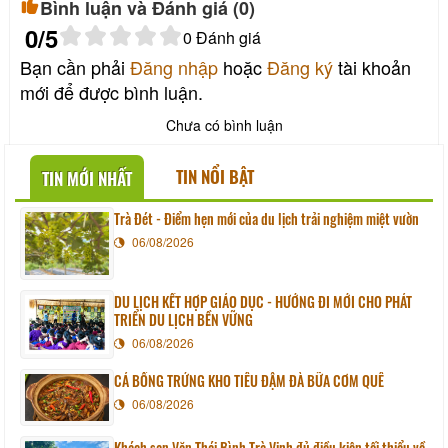
Bình luận và Đánh giá (
0
)
0
/5
0
Đánh giá
Bạn cần phải
Đăng nhập
hoặc
Đăng ký
tài khoản
mới để được bình luận.
Chưa có bình luận
TIN NỔI BẬT
TIN MỚI NHẤT
Trà Đét - Điểm hẹn mới của du lịch trải nghiệm miệt vườn
06/08/2026
DU LỊCH KẾT HỢP GIÁO DỤC - HƯỚNG ĐI MỚI CHO PHÁT
TRIỂN DU LỊCH BỀN VỮNG
06/08/2026
CÁ BỐNG TRỨNG KHO TIÊU ĐẬM ĐÀ BỮA CƠM QUÊ
06/08/2026
Khách sạn Văn Thái Bình Trà Vinh đủ điều kiện tối thiểu về