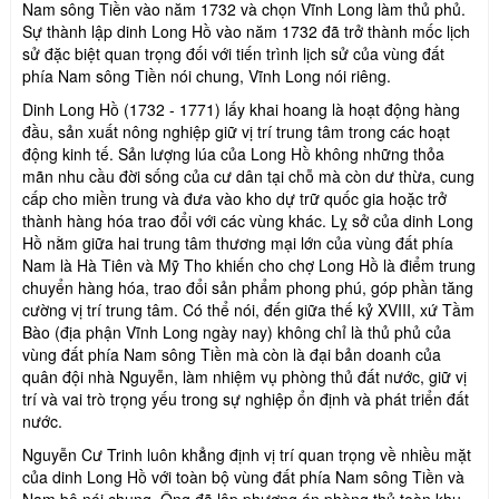
Nam sông Tiền vào năm 1732 và chọn Vĩnh Long làm thủ phủ.
Sự thành lập dinh Long Hồ vào năm 1732 đã trở thành mốc lịch
sử đặc biệt quan trọng đối với tiến trình lịch sử của vùng đất
phía Nam sông Tiền nói chung, Vĩnh Long nói riêng.
Dinh Long Hồ (1732 - 1771) lấy khai hoang là hoạt động hàng
đầu, sản xuất nông nghiệp giữ vị trí trung tâm trong các hoạt
động kinh tế. Sản lượng lúa của Long Hồ không những thỏa
mãn nhu cầu đời sống của cư dân tại chỗ mà còn dư thừa, cung
cấp cho miền trung và đưa vào kho dự trữ quốc gia hoặc trở
thành hàng hóa trao đổi với các vùng khác. Lỵ sở của dinh Long
Hồ nằm giữa hai trung tâm thương mại lớn của vùng đất phía
Nam là Hà Tiên và Mỹ Tho khiến cho chợ Long Hồ là điểm trung
chuyển hàng hóa, trao đổi sản phẩm phong phú, góp phần tăng
cường vị trí trung tâm. Có thể nói, đến giữa thế kỷ XVIII, xứ Tầm
Bào (địa phận Vĩnh Long ngày nay) không chỉ là thủ phủ của
vùng đất phía Nam sông Tiền mà còn là đại bản doanh của
quân đội nhà Nguyễn, làm nhiệm vụ phòng thủ đất nước, giữ vị
trí và vai trò trọng yếu trong sự nghiệp ổn định và phát triển đất
nước.
Nguyễn Cư Trinh luôn khẳng định vị trí quan trọng về nhiều mặt
của dinh Long Hồ với toàn bộ vùng đất phía Nam sông Tiền và
Nam bộ nói chung. Ông đã lập phương án phòng thủ toàn khu