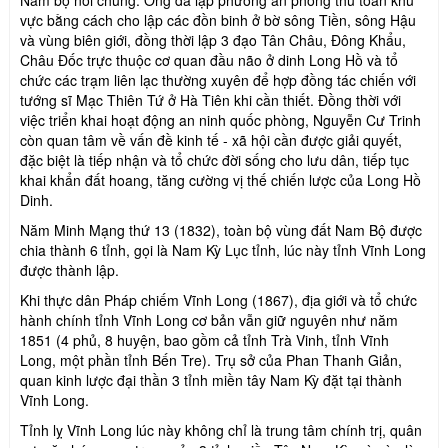
vực bằng cách cho lập các đồn binh ở bờ sông Tiền, sông Hậu
và vùng biên giới, đồng thời lập 3 đạo Tân Châu, Đông Khẩu,
Châu Đốc trực thuộc cơ quan đầu não ở dinh Long Hồ và tổ
chức các trạm liên lạc thường xuyên để hợp đồng tác chiến với
tướng sĩ Mạc Thiên Tứ ở Hà Tiên khi cần thiết. Đồng thời với
việc triển khai hoạt động an ninh quốc phòng, Nguyễn Cư Trinh
còn quan tâm về vấn đề kinh tế - xã hội cần được giải quyết,
đặc biệt là tiếp nhận và tổ chức đời sống cho lưu dân, tiếp tục
khai khẩn đất hoang, tăng cường vị thế chiến lược của Long Hồ
Dinh.
Năm Minh Mạng thứ 13 (1832), toàn bộ vùng đất Nam Bộ được
chia thành 6 tỉnh, gọi là Nam Kỳ Lục tỉnh, lúc này tỉnh Vĩnh Long
được thành lập.
Khi thực dân Pháp chiếm Vĩnh Long (1867), địa giới và tổ chức
hành chính tỉnh Vĩnh Long cơ bản vẫn giữ nguyên như năm
1851 (4 phủ, 8 huyện, bao gồm cả tỉnh Trà Vinh, tỉnh Vĩnh
Long, một phần tỉnh Bến Tre). Trụ sở của Phan Thanh Giản,
quan kinh lược đại thần 3 tỉnh miền tây Nam Kỳ đặt tại thành
Vĩnh Long.
Tỉnh lỵ Vĩnh Long lúc này không chỉ là trung tâm chính trị, quân