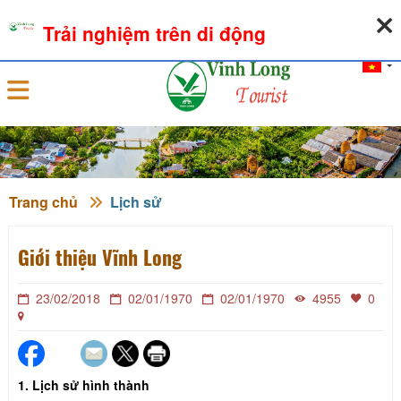
06-08-2026, 09:36:12
THỜI TIẾT
TỶ GIÁ NGOẠI TỆ
Trải nghiệm trên di động
Đăng nhập
Trang chủ
Lịch sử
Giới thiệu Vĩnh Long
23/02/2018
02/01/1970
02/01/1970
4955
0
1. Lịch sử hình thành