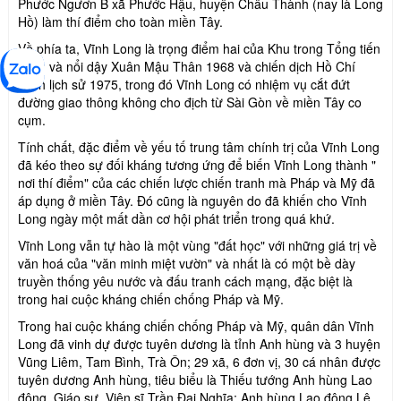
Phước Ngươn B xã Phước Hậu, huyện Châu Thành (nay là Long
Hồ) làm thí điểm cho toàn miền Tây.
Về phía ta, Vĩnh Long là trọng điểm hai của Khu trong Tổng tiến
công và nổi dậy Xuân Mậu Thân 1968 và chiến dịch Hồ Chí
Minh lịch sử 1975, trong đó Vĩnh Long có nhiệm vụ cắt đứt
đường giao thông không cho địch từ Sài Gòn về miền Tây co
cụm.
Tính chất, đặc điểm về yếu tố trung tâm chính trị của Vĩnh Long
đã kéo theo sự đối kháng tương ứng để biến Vĩnh Long thành "
nơi thí điểm" của các chiến lược chiến tranh mà Pháp và Mỹ đã
áp dụng ở miền Tây. Đó cũng là nguyên do đã khiến cho Vĩnh
Long ngày một mất dần cơ hội phát triển trong quá khứ.
Vĩnh Long vẫn tự hào là một vùng "đất học" với những giá trị về
văn hoá của "văn minh miệt vườn" và nhất là có một bề dày
truyền thống yêu nước và đấu tranh cách mạng, đặc biệt là
trong hai cuộc kháng chiến chống Pháp và Mỹ.
Trong hai cuộc kháng chiến chống Pháp và Mỹ, quân dân Vĩnh
Long đã vinh dự được tuyên dương là tỉnh Anh hùng và 3 huyện
Vũng Liêm, Tam Bình, Trà Ôn; 29 xã, 6 đơn vị, 30 cá nhân được
tuyên dương Anh hùng, tiêu biểu là Thiếu tướng Anh hùng Lao
động, Giáo sư, Viện sĩ Trần Đại Nghĩa; Anh hùng Lao động Lê