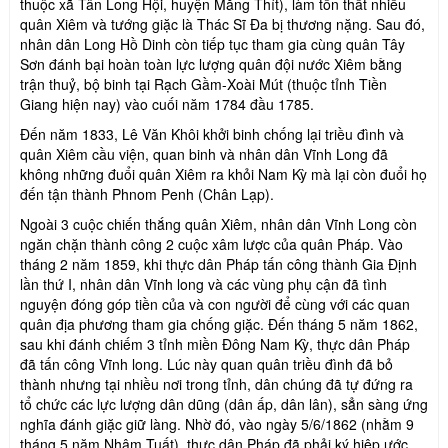
thuộc xã Tân Long Hội, huyện Măng Thít), làm tổn thất nhiều
quân Xiêm và tướng giặc là Thác Sĩ Đa bị thương nặng. Sau đó,
nhân dân Long Hồ Dinh còn tiếp tục tham gia cùng quân Tây
Sơn đánh bại hoàn toàn lực lượng quân đội nước Xiêm bằng
trận thuỷ, bộ binh tại Rạch Gầm-Xoài Mút (thuộc tỉnh Tiền
Giang hiện nay) vào cuối năm 1784 đầu 1785.
Đến năm 1833, Lê Văn Khôi khởi binh chống lại triều đình và
quân Xiêm cầu viện, quan binh và nhân dân Vĩnh Long đã
không những đuổi quân Xiêm ra khỏi Nam Kỳ mà lại còn đuổi họ
đến tận thành Phnom Penh (Chân Lạp).
Ngoài 3 cuộc chiến thắng quân Xiêm, nhân dân Vĩnh Long còn
ngăn chặn thành công 2 cuộc xâm lược của quân Pháp. Vào
tháng 2 năm 1859, khi thực dân Pháp tấn công thành Gia Định
lần thứ I, nhân dân Vĩnh long và các vùng phụ cận đã tình
nguyện đóng góp tiền của và con người để cùng với các quan
quân địa phương tham gia chống giặc. Đến tháng 5 năm 1862,
sau khi đánh chiếm 3 tỉnh miền Đông Nam Kỳ, thực dân Pháp
đã tấn công Vĩnh long. Lúc này quan quân triều đình đã bỏ
thành nhưng tại nhiều nơi trong tỉnh, dân chúng đã tự đứng ra
tổ chức các lực lượng dân dũng (dân ấp, dân lân), sẳn sàng ứng
nghĩa đánh giặc giữ làng. Nhờ đó, vào ngày 5/6/1862 (nhằm 9
tháng 5 năm Nhâm Tuất), thực dân Pháp đã phải ký hiệp ước