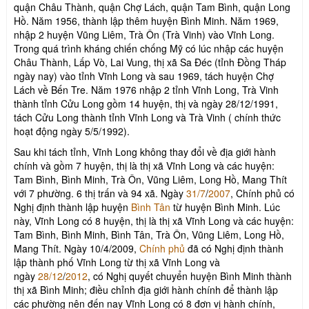
quận Châu Thành, quận Chợ Lách, quận Tam Bình, quận Long
Hồ. Năm 1956, thành lập thêm huyện Bình Minh. Năm 1969,
nhập 2 huyện Vũng Liêm, Trà Ôn (Trà Vinh) vào Vĩnh Long.
Trong quá trình kháng chiến chống Mỹ có lúc nhập các huyện
Châu Thành, Lấp Vò, Lai Vung, thị xã Sa Đéc (tỉnh Đồng Tháp
ngày nay) vào tỉnh Vĩnh Long và sau 1969, tách huyện Chợ
Lách về Bến Tre. Năm 1976 nhập 2 tỉnh Vĩnh Long, Trà Vinh
thành tỉnh Cửu Long gồm 14 huyện, thị và ngày 28/12/1991,
tách Cửu Long thành tỉnh Vĩnh Long và Trà Vinh ( chính thức
hoạt động ngày 5/5/1992).
Sau khi tách tỉnh, Vĩnh Long không thay đổi về địa giới hành
chính và gồm 7 huyện, thị là thị xã Vĩnh Long và các huyện:
Tam Bình, Bình Minh, Trà Ôn, Vũng Liêm, Long Hồ, Mang Thít
với 7 phường. 6 thị trấn và 94 xã. Ngày
31/7
/
2007
, Chính phủ có
Nghị định thành lập huyện
Bình Tân
từ huyện Bình Minh. Lúc
này, Vĩnh Long có 8 huyện, thị là thị xã Vĩnh Long và các huyện:
Tam Bình, Bình Minh, Bình Tân, Trà Ôn, Vũng Liêm, Long Hồ,
Mang Thít. Ngày 10/4/2009,
Chính phủ
đã có Nghị định thành
lập thành phố Vĩnh Long từ thị xã Vĩnh Long và
ngày
28/12
/
2012
, có Nghị quyết chuyển huyện Bình Minh thành
thị xã Bình Minh; điều chỉnh địa giới hành chính để thành lập
các phường nên đến nay Vĩnh Long có 8 đơn vị hành chính,