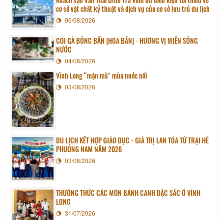
cơ sở vật chất kỹ thuật và dịch vụ của cơ sở lưu trú du lịch
06/08/2026
GỎI GÀ BÔNG BẦN (HOA BẦN) - HƯƠNG VỊ MIỀN SÔNG
NƯỚC
04/08/2026
Vĩnh Long “mặn mà” mùa nước nổi
03/08/2026
DU LỊCH KẾT HỢP GIÁO DỤC - GIÁ TRỊ LAN TỎA TỪ TRẠI HÈ
PHƯƠNG NAM NĂM 2026
03/08/2026
THƯỞNG THỨC CÁC MÓN BÁNH CANH ĐẶC SẮC Ở VĨNH
LONG
31/07/2026