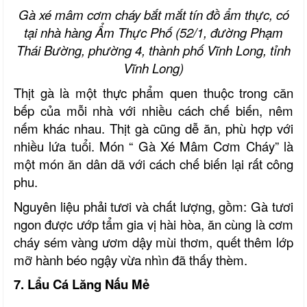
Gà xé mâm cơm cháy bắt mắt tín đồ ẩm thực, có
tại nhà hàng Ẩm Thực Phố
(52/1, đường Phạm
Thái Bường, phường 4, thành phố Vĩnh Long,
t
ỉnh
Vĩnh Long)
Thịt gà là một thực phẩm quen thuộc trong căn
bếp của mỗi nhà với nhiều cách chế biến, nêm
nếm khác nhau. Thịt gà cũng dễ ăn, phù hợp với
nhiều lứa tuổi. Món “ Gà Xé Mâm Cơm Cháy” là
một món ăn dân dã với cách chế biến lại rất công
phu.
Nguyên liệu phải tươi và chất lượng, gồm: Gà tươi
ngon được ướp tẩm gia vị hài hòa, ăn cùng là cơm
cháy sém vàng ươm dậy mùi thơm, quết thêm lớp
mỡ hành béo ngậy vừa nhìn đã thấy thèm.
7. Lẩu Cá Lăng Nấu Mẻ