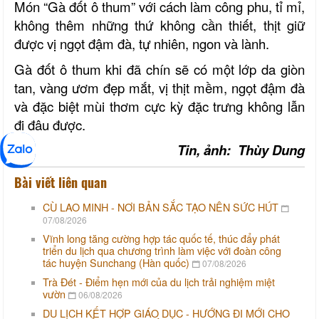
Món “Gà đốt ô thum” với cách làm công phu, tỉ mỉ,
không thêm những thứ không cần thiết, thịt giữ
được vị ngọt đậm đà, tự nhiên, ngon và lành.
Gà đốt ô thum khi đã chín sẽ có một lớp da giòn
tan, vàng ươm đẹp mắt, vị thịt mềm, ngọt đậm đà
và đặc biệt mùi thơm cực kỳ đặc trưng không lẫn
đi đâu được.
Tin, ảnh: Th
ùy
Dung
Bài viết liên quan
CÙ LAO MINH - NƠI BẢN SẮC TẠO NÊN SỨC HÚT
07/08/2026
Vĩnh long tăng cường hợp tác quốc tế, thúc đẩy phát
triển du lịch qua chương trình làm việc với đoàn công
tác huyện Sunchang (Hàn quốc)
07/08/2026
Trà Đét - Điểm hẹn mới của du lịch trải nghiệm miệt
vườn
06/08/2026
DU LỊCH KẾT HỢP GIÁO DỤC - HƯỚNG ĐI MỚI CHO