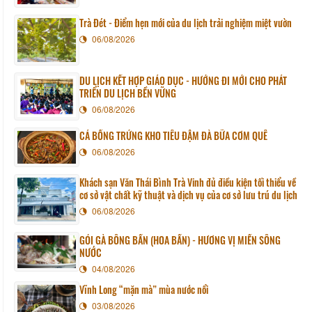
Trà Đét - Điểm hẹn mới của du lịch trải nghiệm miệt vườn
06/08/2026
DU LỊCH KẾT HỢP GIÁO DỤC - HƯỚNG ĐI MỚI CHO PHÁT
TRIỂN DU LỊCH BỀN VỮNG
06/08/2026
CÁ BỐNG TRỨNG KHO TIÊU ĐẬM ĐÀ BỮA CƠM QUÊ
06/08/2026
Khách sạn Văn Thái Bình Trà Vinh đủ điều kiện tối thiểu về
cơ sở vật chất kỹ thuật và dịch vụ của cơ sở lưu trú du lịch
06/08/2026
GỎI GÀ BÔNG BẦN (HOA BẦN) - HƯƠNG VỊ MIỀN SÔNG
NƯỚC
04/08/2026
Vĩnh Long “mặn mà” mùa nước nổi
03/08/2026