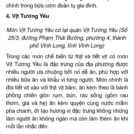
chính trong bữa cơm đoàn tụ gia đình.
4. Vịt Tương Yêu
Món Vịt Tương Yêu có tại quán Vịt Tương Yêu (Số
25/3, đường Phạm Thái Bường, phường 4, thành
phố Vĩnh Long, tỉnh Vĩnh Long)
Trong các món chế biến từ thịt và tiết vịt có món
V
ịt
T
ương
Y
êu là đặc trưng của địa phương được
nhiều người ưa chuộng bởi nó dễ ăn, phù hợp với
nhiều bữa ăn và khẩu vị từng người.
Món chính là
đĩa tiết vịt xào với thịt vịt băm, ăn kèm theo là bánh
phồng chiên giòn rụm, bún, rau sống (gồm rau
thơm, giá và hẹ) ăn kèm quyện cùng nước mắm
pha chanh, ớt tạo hương vị đặc trưng không những
làm người ăn không ngán mà còn làm thèm ăn khi
mỗi lần nhắc đến.