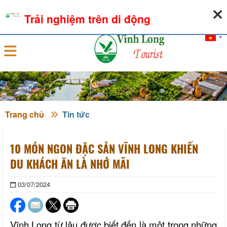
07-08-2026, 09:55:37
THỜI TIẾT
TỶ GIÁ NGOẠI TỆ
Trải nghiệm trên di động
Đăng nhập
Trang chủ
Tin tức
10 MÓN NGON ĐẶC SẢN VĨNH LONG KHIẾN
DU KHÁCH ĂN LÀ NHỚ MÃI
03/07/2024
Vĩnh Long từ lâu được biết đến là một trong những