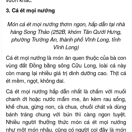
3. Cá
é
t mọi nướng
Món cá
é
t mọi nướng thơm ngon, hấp dẫn tại nhà
hàng Song Thảo (252B, khóm Tân Qưới Hưng,
phường Trường An, thành phố Vĩnh Long, tỉnh
Vĩnh Long)
Cá
é
t mọi nướng là món ăn quen thuộc của bà con
vùng đất Đồng
b
ằng
s
ông Cửu Long, loài cá này
còn mang lại nhiều giá trị dinh dưỡng cao. Thịt cá
ét mềm, ngọt, không dai.
Cá
é
t mọi nướng hấp dẫn nhất là chấm với muối
chanh ớt hoặc nước mắm me, ăn kèm rau sống,
khế chua, gừng non, cà chua, chuối chát và dùng
bánh tráng chung với bún thì càng ngon tuyệt.
Nhiều người thưởng thức món cá
é
t mọi nướng
như một món nhậu, cũng có người coi đây là món