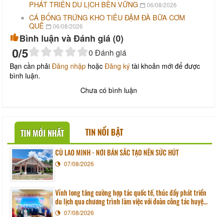
PHÁT TRIỂN DU LỊCH BỀN VỮNG
06/08/2026
CÁ BỐNG TRỨNG KHO TIÊU ĐẬM ĐÀ BỮA CƠM
QUÊ
06/08/2026
Bình luận và Đánh giá (
0
)
0
/5
0
Đánh giá
Bạn cần phải
Đăng nhập
hoặc
Đăng ký
tài khoản mới để được
bình luận.
Chưa có bình luận
TIN NỔI BẬT
TIN MỚI NHẤT
CÙ LAO MINH - NƠI BẢN SẮC TẠO NÊN SỨC HÚT
07/08/2026
Vĩnh long tăng cường hợp tác quốc tế, thúc đẩy phát triển
du lịch qua chương trình làm việc với đoàn công tác huyện
Sunchang (Hàn quốc)
07/08/2026