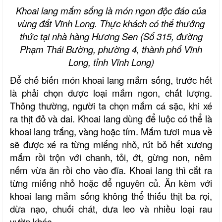
Khoai lang mắm sống là món ngon độc đáo của
vùng đất Vĩnh Long. Thực khách có thể thưởng
thức tại nhà hàng Hương Sen (Số 315, đường
Phạm Thái Bường,
p
hường 4, thành phố Vĩnh
Long, tỉnh Vĩnh Long)
Để chế biến món khoai lang mắm sống, trước hết
là phải chọn được loại mắm ngon, chất lượng.
Thông thường, người ta chọn mắm cá sặc, khi xé
ra thịt đỏ và dai. Khoai lang dùng để luộc có thể là
khoai lang trắng, vàng hoặc tím. Mắm tươi mua về
sẽ được xé ra từng miếng nhỏ, rút bỏ hết xương
mắm rồi trộn với chanh, tỏi, ớt, gừng non, nêm
nếm vừa ăn rồi cho vào đĩa. Khoai lang thì cắt ra
từng miếng nhỏ hoặc để nguyên củ. Ăn kèm với
khoai lang mắm sống không thể thiếu thịt ba rọi,
dừa nạo, chuối chát, dưa leo và nhiều loại rau
vườn khác.