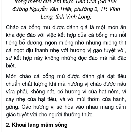
trong menu của Ẩm thực Tiên Cua (Số 168,
đường Nguyễn Văn Thiệt, phường 3, TP. Vĩnh
Long, tỉnh Vĩnh Lon
g
)
Cháo cá bống mú được đánh giá là một món ăn
khá độc đáo với việc kết hợp của cá bống mú nổi
tiếng bổ dưỡng, ngon miệng nhờ những miếng thịt
cá ngọt dịu thanh nhẹ với hương vị gạo tuyệt vời,
sự kết hợp này không những độc đáo mà rất đặc
biệt
.
Món cháo cá bống mú được đánh giá đạt tiêu
chuẩn chất lượng khi mà hương vị cháo được nấu
vừa phải, không nát, có hương vị của hạt nêm, vị
cay nhẹ của hạt tiêu, và với mùi thơm của hành,
gừng. Các hương vị sẽ hòa vào nhau mang cảm
giác tuyệt vời cho người thưởng thức.
2.
K
hoai lang mắm sống