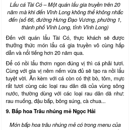
Lẩu cá Tài Có – Một quán lẩu gia truyền trên 20
năm mà khi đến Vĩnh Long
không thể không nhắc
đến (số 66, đường Hưng Đạo Vương,
p
hường 1,
thành phố Vĩnh Long, tỉnh Vĩnh Long)
Đến với quán lẩu Tài Có, thực khách sẽ được
thưởng thức món lẩu cá gia truyền vô cùng hấp
dẫn và nổi ti
ế
ng hơn 20 năm qua.
Để có nồi lẩu thơm ngon đúng vị thì cá phải tươi.
Cùng với gia vị nêm nếm vừa đủ sẽ tạo ra nồi lẩu
tuyệt vời. Ăn kèm với cá còn có thịt bò, tôm, mực
rất tươi cùng các loại rau dân dã của vùng sông
nước, thường dùng với các loại rau dân dã như:
rau muống, đậu bắp, bông súng, cà chua...
9. Bắp hoa Trâu nhúng mẻ Ngọc Hải
Món bắp hoa trâu nhúng mẻ có trong menu của