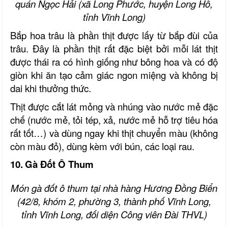
quán Ngọc Hải (xã Long Phước, huyện Long Hồ,
tỉnh Vĩnh Long)
Bắp hoa trâu là phần thịt được lấy từ bắp đùi của
trâu. Đây là phần thịt rất đặc biệt bởi mỗi lát thịt
được thái ra có hình giống như bông hoa và có độ
giòn khi ăn tạo cảm giác ngon miệng và không bị
dai khi thưởng thức.
Thịt được cắt lát mỏng và nhúng vào nước mẻ đặc
chế (nước mẻ, tỏi tép, xả, nước mẻ hỗ trợ tiêu hóa
rất tốt…) và dùng ngay khi thịt chuyển màu (không
còn màu đỏ), dùng kèm với bún, các loại rau.
10.
Gà Đốt Ô Thum
Món gà đốt ô thum tại nhà hàng Hương Đồng Biển
(42/8,
k
hóm 2,
p
hường 3,
thành phố Vĩnh Long,
tỉnh Vĩnh Long, đối diện Công
v
iên Đài THVL)