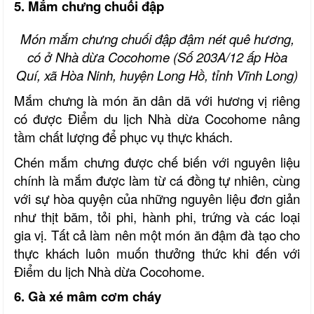
5. Mắm chưng chuối đập
Món mắm chưng chuối đập đậm nét quê hương,
có ở Nhà dừa Cocohome
(Số 203A/12
ấ
p Hòa
Quí
, x
ã Hòa Ninh
, h
uyện Long Hồ
, t
ỉnh Vĩnh Long)
Mắm chưng là món ăn dân dã với hương vị riêng
có được Điểm du lịch
Nhà dừa
Cocohome nâng
tầm chất lượng để phục vụ thực khách.
Chén mắm chưng được chế biến với nguyên liệu
chính là mắm được làm từ cá đồng tự nhiên, cùng
với sự hòa quyện của những nguyên liệu đơn giản
như thịt băm, tỏi phi, hành phi, trứng và các loại
gia vị. Tất cả làm nên một món ăn đậm đà tạo cho
thực khách luôn muốn thưởng thức khi đến với
Điểm du lịch
Nhà dừa
Cocohome.
6. Gà xé mâm cơm cháy