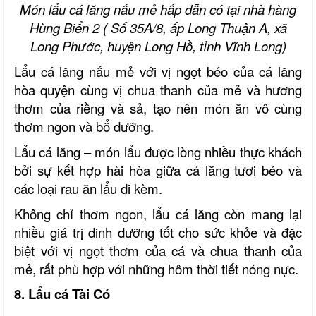
Món lẩu cá
l
ăng nấu mẻ hấp dẫn có tại nhà hàng
Hùng Biển 2 ( Số 35A/8,
ấp Long Thuận A, xã
Long Phước, huyện Long Hồ, tỉnh Vĩnh Lon
g
)
Lẩu cá lăng nấu mẻ với vị ngọt béo của cá lăng
hòa quyện cùng vị chua thanh của mẻ và hương
thơm của riềng và sả, tạo nên món ăn vô cùng
thơm ngon và bổ dưỡng.
Lẩu cá lăng – món lẩu được lòng nhiều thực khách
bởi sự kết hợp hài hòa giữa cá lăng tươi béo và
các loại rau ăn lẩu đi kèm
.
Không chỉ thơm ngon, lẩu cá lăng còn mang lại
nhiều giá trị dinh dưỡng tốt cho sức khỏe và đặc
biệt với vị ngọt thơm của cá và chua thanh của
mẻ, rất phù hợp với những hôm thời tiết nóng nực.
8. Lẩu cá Tài Có