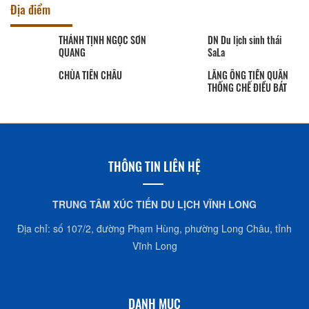
Địa điểm
THÁNH TỊNH NGỌC SƠN
DN Du lịch sinh thái
QUANG
SaLa
CHÙA TIÊN CHÂU
LĂNG ÔNG TIỀN QUÂN
THỐNG CHẾ ĐIỀU BÁT
THÔNG TIN LIÊN HỆ
TRUNG TÂM XÚC TIẾN DU LỊCH VĨNH LONG
Địa chỉ: số 107/2, đường Phạm Hùng, phường Long Châu, tỉnh
Vĩnh Long