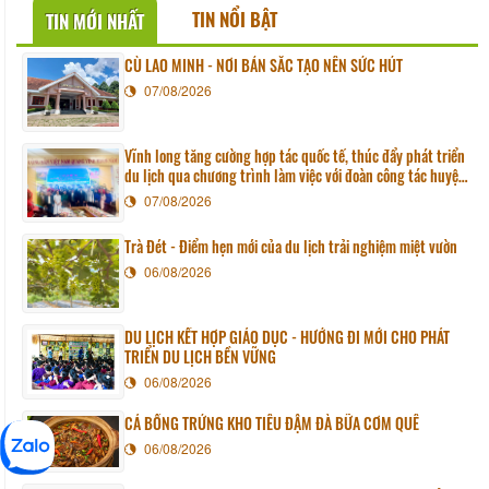
TIN NỔI BẬT
TIN MỚI NHẤT
CÙ LAO MINH - NƠI BẢN SẮC TẠO NÊN SỨC HÚT
07/08/2026
Vĩnh long tăng cường hợp tác quốc tế, thúc đẩy phát triển
du lịch qua chương trình làm việc với đoàn công tác huyện
Sunchang (Hàn quốc)
07/08/2026
Trà Đét - Điểm hẹn mới của du lịch trải nghiệm miệt vườn
06/08/2026
DU LỊCH KẾT HỢP GIÁO DỤC - HƯỚNG ĐI MỚI CHO PHÁT
TRIỂN DU LỊCH BỀN VỮNG
06/08/2026
CÁ BỐNG TRỨNG KHO TIÊU ĐẬM ĐÀ BỮA CƠM QUÊ
06/08/2026