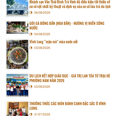
Khách sạn Văn Thái Bình Trà Vinh đủ điều kiện tối thiểu về
cơ sở vật chất kỹ thuật và dịch vụ của cơ sở lưu trú du lịch
06/08/2026
GỎI GÀ BÔNG BẦN (HOA BẦN) - HƯƠNG VỊ MIỀN SÔNG
NƯỚC
04/08/2026
Vĩnh Long “mặn mà” mùa nước nổi
03/08/2026
DU LỊCH KẾT HỢP GIÁO DỤC - GIÁ TRỊ LAN TỎA TỪ TRẠI HÈ
PHƯƠNG NAM NĂM 2026
03/08/2026
THƯỞNG THỨC CÁC MÓN BÁNH CANH ĐẶC SẮC Ở VĨNH
LONG
31/07/2026