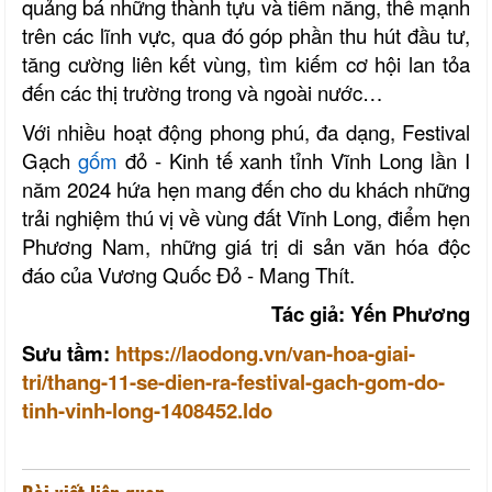
quảng bá những thành tựu và tiềm năng, thế mạnh
trên các lĩnh vực, qua đó góp phần thu hút đầu tư,
tăng cường liên kết vùng, tìm kiếm cơ hội lan tỏa
đến các thị trường trong và ngoài nước…
Với nhiều hoạt động phong phú, đa dạng, Festival
Gạch
gốm
đỏ - Kinh tế xanh tỉnh Vĩnh Long lần I
năm 2024 hứa hẹn mang đến cho du khách những
trải nghiệm thú vị về vùng đất Vĩnh Long, điểm hẹn
Phương Nam, những giá trị di sản văn hóa độc
đáo của Vương Quốc Đỏ - Mang Thít.
Tác giả: Yến Phương
Sưu tầm:
https://laodong.vn/van-hoa-giai-
tri/thang-11-se-dien-ra-festival-gach-gom-do-
tinh-vinh-long-1408452.ldo