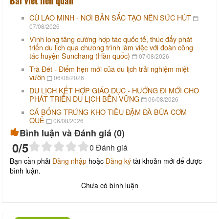
Bài viết liên quan
CÙ LAO MINH - NƠI BẢN SẮC TẠO NÊN SỨC HÚT
07/08/2026
Vĩnh long tăng cường hợp tác quốc tế, thúc đẩy phát
triển du lịch qua chương trình làm việc với đoàn công
tác huyện Sunchang (Hàn quốc)
07/08/2026
Trà Đét - Điểm hẹn mới của du lịch trải nghiệm miệt
vườn
06/08/2026
DU LỊCH KẾT HỢP GIÁO DỤC - HƯỚNG ĐI MỚI CHO
PHÁT TRIỂN DU LỊCH BỀN VỮNG
06/08/2026
CÁ BỐNG TRỨNG KHO TIÊU ĐẬM ĐÀ BỮA CƠM
QUÊ
06/08/2026
Bình luận và Đánh giá (
0
)
0
/5
0
Đánh giá
Bạn cần phải
Đăng nhập
hoặc
Đăng ký
tài khoản mới để được
bình luận.
Chưa có bình luận