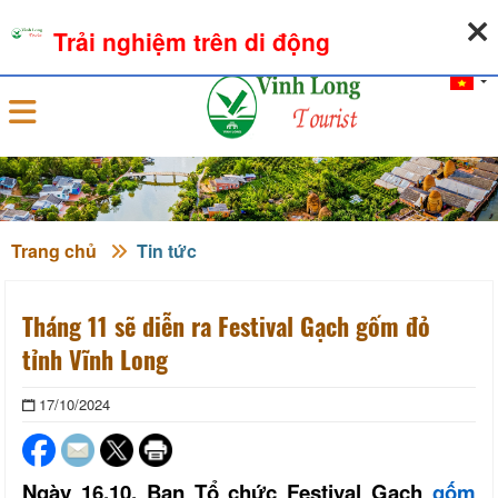
07-08-2026, 01:08:00
THỜI TIẾT
TỶ GIÁ NGOẠI TỆ
Trải nghiệm trên di động
Đăng nhập
Trang chủ
Tin tức
Tháng 11 sẽ diễn ra Festival Gạch gốm đỏ
tỉnh Vĩnh Long
17/10/2024
Ngày 16.10, Ban Tổ chức Festival Gạch
gốm