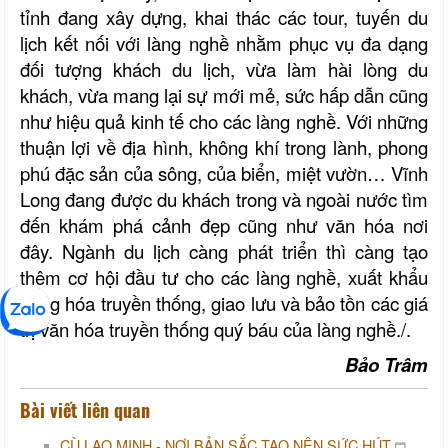
tỉnh đang xây dựng, khai thác các tour, tuyến du
lịch kết nối với làng nghề nhằm phục vụ đa dạng
đối tượng khách du lịch, vừa làm hài lòng du
khách, vừa mang lại sự mới mẻ, sức hấp dẫn cũng
như hiệu quả kinh tế cho các làng nghề. Với những
thuận lợi về địa hình, không khí trong lành, phong
phú đặc sản của sông, của biển, miệt vườn… Vĩnh
Long đang được du khách trong và ngoài nước tìm
đến khám phá cảnh đẹp cũng như văn hóa nơi
đây. Ngành du lịch càng phát triển thì càng tạo
thêm cơ hội đầu tư cho các làng nghề, xuất khẩu
hàng hóa truyền thống, giao lưu và bảo tồn các giá
trị văn hóa truyền thống quý báu của làng nghề./.
Bảo Trâm
Bài viết liên quan
CÙ LAO MINH - NƠI BẢN SẮC TẠO NÊN SỨC HÚT