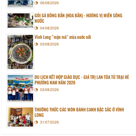
06/08/2026
GỎI GÀ BÔNG BẦN (HOA BẦN) - HƯƠNG VỊ MIỀN SÔNG
NƯỚC
04/08/2026
Vĩnh Long “mặn mà” mùa nước nổi
03/08/2026
DU LỊCH KẾT HỢP GIÁO DỤC - GIÁ TRỊ LAN TỎA TỪ TRẠI HÈ
PHƯƠNG NAM NĂM 2026
03/08/2026
THƯỞNG THỨC CÁC MÓN BÁNH CANH ĐẶC SẮC Ở VĨNH
LONG
31/07/2026