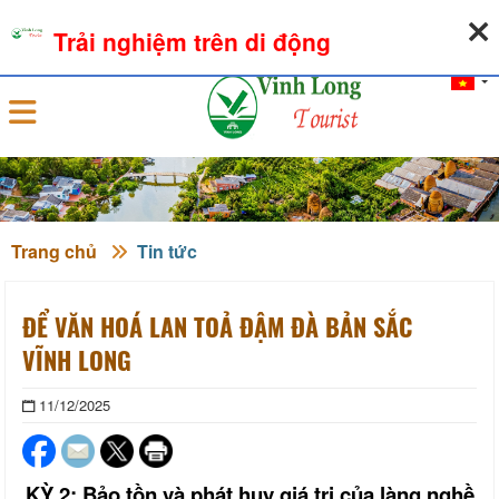
07-08-2026, 07:19:20
THỜI TIẾT
TỶ GIÁ NGOẠI TỆ
Trải nghiệm trên di động
Đăng nhập
Trang chủ
Tin tức
ĐỂ VĂN HOÁ LAN TOẢ ĐẬM ĐÀ BẢN SẮC
VĨNH LONG
11/12/2025
KỲ 2:
Bảo tồn và phát huy giá trị của làng nghề