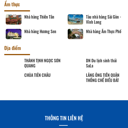
Ẩm thực
Nhà hàng Thiên Tân
Tàu nhà hàng Sài Gòn -
Vĩnh Long
Nhà hàng Hương Sen
Nhà hàng Ẩm Thực Phố
Địa điểm
THÁNH TỊNH NGỌC SƠN
DN Du lịch sinh thái
QUANG
SaLa
CHÙA TIÊN CHÂU
LĂNG ÔNG TIỀN QUÂN
THỐNG CHẾ ĐIỀU BÁT
THÔNG TIN LIÊN HỆ