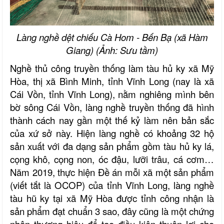
Làng nghề dệt chiếu Cà Hom - Bến Bạ (xã Hàm
Giang) (Ảnh: Sưu tầm)
Nghề thủ công truyền thống làm tàu hủ ky xã Mỹ
Hòa, thị xã Bình Minh, tỉnh Vĩnh Long (nay là xã
Cái Vồn, tỉnh Vĩnh Long), nằm nghiêng mình bên
bờ sông Cái Vồn, làng nghề truyền thống đã hình
thành cách nay gần một thế kỷ làm nên bản sắc
của xứ sở này. Hiện làng nghề có khoảng 32 hộ
sản xuất với đa dạng sản phẩm gồm tàu hủ ky lá,
cọng khô, cọng non, óc đậu, lưỡi trâu, cá cơm…
Năm 2019, thực hiện Đề án mỗi xã một sản phẩm
(viết tắt là OCOP) của tỉnh Vĩnh Long, làng nghề
tàu hũ ky tại xã Mỹ Hòa được tỉnh công nhận là
sản phẩm đạt chuẩn 3 sao, đây cũng là một chứng