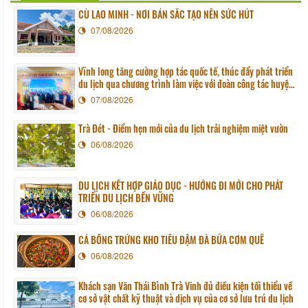
CÙ LAO MINH - NƠI BẢN SẮC TẠO NÊN SỨC HÚT
07/08/2026
Vĩnh long tăng cường hợp tác quốc tế, thúc đẩy phát triển
du lịch qua chương trình làm việc với đoàn công tác huyện
Sunchang (Hàn quốc)
07/08/2026
Trà Đét - Điểm hẹn mới của du lịch trải nghiệm miệt vườn
06/08/2026
DU LỊCH KẾT HỢP GIÁO DỤC - HƯỚNG ĐI MỚI CHO PHÁT
TRIỂN DU LỊCH BỀN VỮNG
06/08/2026
CÁ BỐNG TRỨNG KHO TIÊU ĐẬM ĐÀ BỮA CƠM QUÊ
06/08/2026
Khách sạn Văn Thái Bình Trà Vinh đủ điều kiện tối thiểu về
cơ sở vật chất kỹ thuật và dịch vụ của cơ sở lưu trú du lịch