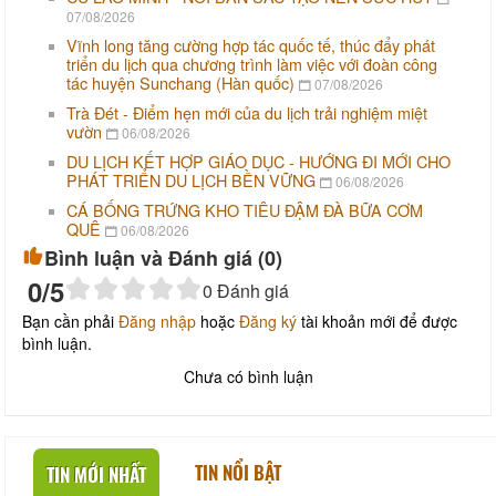
07/08/2026
Vĩnh long tăng cường hợp tác quốc tế, thúc đẩy phát
triển du lịch qua chương trình làm việc với đoàn công
tác huyện Sunchang (Hàn quốc)
07/08/2026
Trà Đét - Điểm hẹn mới của du lịch trải nghiệm miệt
vườn
06/08/2026
DU LỊCH KẾT HỢP GIÁO DỤC - HƯỚNG ĐI MỚI CHO
PHÁT TRIỂN DU LỊCH BỀN VỮNG
06/08/2026
CÁ BỐNG TRỨNG KHO TIÊU ĐẬM ĐÀ BỮA CƠM
QUÊ
06/08/2026
Bình luận và Đánh giá (
0
)
0
/5
0
Đánh giá
Bạn cần phải
Đăng nhập
hoặc
Đăng ký
tài khoản mới để được
bình luận.
Chưa có bình luận
TIN NỔI BẬT
TIN MỚI NHẤT