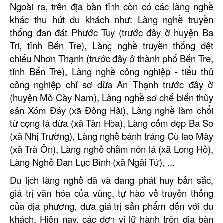
Ngoài ra, trên địa bàn tỉnh còn có các làng nghề
khác thu hút du khách như: Làng nghề truyền
thống đan đát Phước Tuy (trước đây ở huyện Ba
Tri, tỉnh Bến Tre), Làng nghề truyền thống dệt
chiếu Nhơn Thạnh (trước đây ở thành phố Bến Tre,
tỉnh Bến Tre), Làng nghề công nghiệp - tiểu thủ
công nghiệp chỉ sơ dừa An Thạnh trước đây ở
(huyện Mỏ Cày Nam), Làng nghề sơ chế biến thủy
sản Xóm Đáy (xã Đông Hải), Làng nghề làm chổi
từ cọng lá dừa (xã Tân Hòa), Làng cốm dẹp Ba So
(xã Nhị Trường), Làng nghề bánh tráng Cù lao Mây
(xã Trà Ôn), Làng nghề chằm nón lá (xã Long Hồ),
Làng Nghề Đan Lục Bình (xã Ngãi Tứ), ...
Du lịch làng nghề đã và đang phát huy bản sắc,
giá trị văn hóa của vùng, tự hào về truyền thống
của địa phương, đưa giá trị sản phẩm đến với du
khách. Hiện nay, các đơn vị lữ hành trên địa bàn