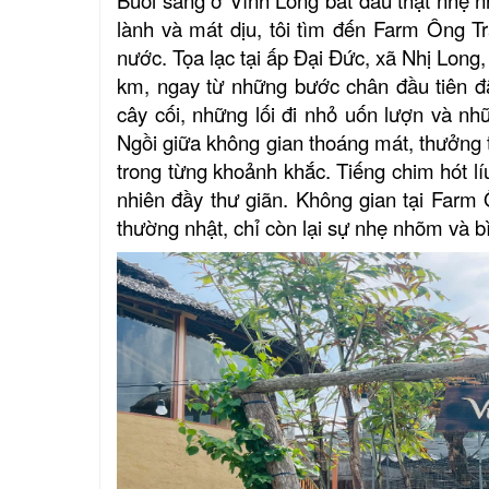
lành và mát dịu, tôi tìm đến Farm Ông 
nước. Tọa lạc tại
ấp Đại Đức, xã Nhị Long,
km,
n
gay từ những bước chân đầu tiên đ
cây cối, những lối đi nhỏ uốn lượn và nh
Ngồi giữa không gian thoáng mát, thưởng t
trong từng khoảnh khắc. Tiếng chim hót líu
nhiên đầy thư giãn. Không gian tại Farm
thường nhật, chỉ còn lại sự nhẹ nhõm và b