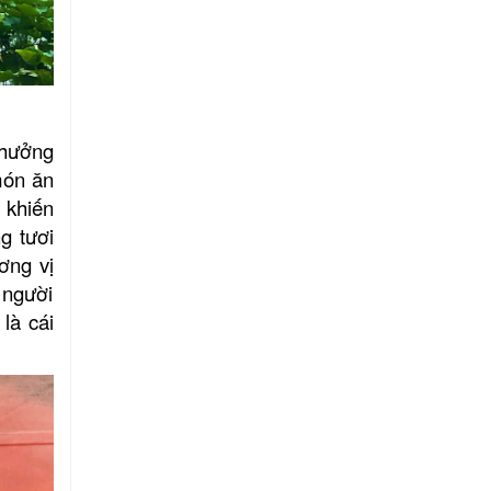
thưởng
món ăn
 khiến
g tươi
ơng vị
 người
là cái