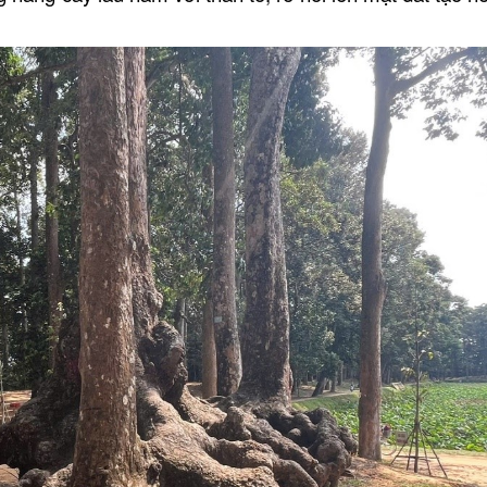
LĂNG ÔNG TIỀN QU
Đình Tân Hoa
CHẾ ĐIỀU BÁT