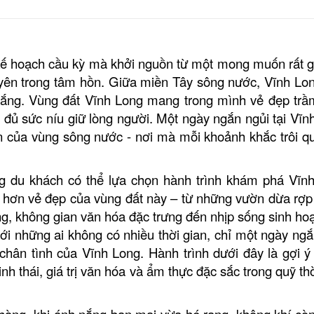
ế hoạch cầu kỳ mà khởi nguồn từ một mong muốn rất gi
nh yên trong tâm hồn. Giữa miền Tây sông nước, Vĩnh Lo
ắng. Vùng đất Vĩnh Long mang trong mình vẻ đẹp trầ
 đủ sức níu giữ lòng người. Một ngày ngắn ngủi tại Vĩn
 của vùng sông nước - nơi mà mỗi khoảnh khắc trôi q
ng du khách có thể lựa chọn hành trình khám phá Vĩn
 hơn vẻ đẹp của vùng đất này – từ những vườn dừa rợp
ống, không gian văn hóa đặc trưng đến nhịp sống sinh hoạ
ới những ai không có nhiều thời gian, chỉ một ngày ngắ
ân tình của Vĩnh Long. Hành trình dưới đây là gợi ý
nh thái, giá trị văn hóa và ẩm thực đặc sắc trong quỹ th
hàng, khi ánh nắng ban mai vừa hé rạng,
không khí còn