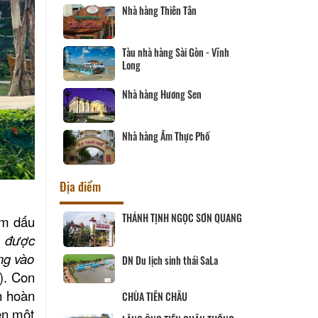
Nhà hàng Phương Thủy
òn - Vĩnh
Nhà hàng Song Thảo
en
Nhà hàng Ngân Vinh
Phố
Nhà hàng Sáu Tú
Địa điểm
 SƠN QUANG
CHÙA PHƯỚC HẬU
ậm dấu
 được
ắng vào
i SaLa
Cơ sở sản xuất và kinh doanh
Peace Farm
).
Con
n hoàn
Út Trinh
nên một