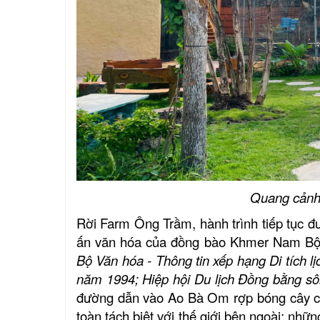
Quang cảnh
Khu tưởng niệm cố Thủ tướng Võ
Rời Farm Ông Trầm, hành trình tiếp tục 
Văn Kiệt
ấn văn hóa của đồng bào Khmer Nam Bộ, l
Bộ Văn hóa - Thông tin xếp hạng Di tích lị
BẢO TÀNG VĨNH LONG
năm 1994; Hiệp hội Du lịch Đồng bằng sô
đường dẫn vào Ao Bà Om rợp bóng cây cổ
Khu lưu niệm Giáo sư, Viện sĩ
toàn tách biệt với thế giới bên ngoài; nhữ
Trần Đại Nghĩa