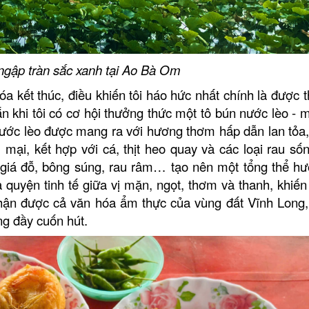
gập tràn sắc xanh tại Ao Bà Om
a kết thúc, điều khiến tôi háo hức nhất chính là được 
 khi tôi có cơ hội thưởng thức một tô bún nước lèo - 
ước lèo được mang ra với hương thơm hấp dẫn lan tỏa,
mại, kết hợp với cá, thịt heo quay và các loại rau sốn
giá đỗ, bông súng, rau râm… tạo nên một tổng thể hư
quyện tinh tế giữa vị mặn, ngọt, thơm và thanh, khiến
ận được cả văn hóa ẩm thực của vùng đất Vĩnh Long, 
g đầy cuốn hút.