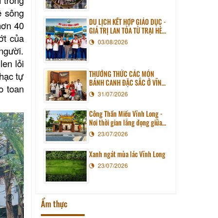
ê sông
DU LỊCH KẾT HỢP GIÁO DỤC -
hơn 40
GIÁ TRỊ LAN TỎA TỪ TRẠI HÈ
ớt của
PHƯƠNG NAM NĂM 2026
03/08/2026
người.
en lỏi
THƯỞNG THỨC CÁC MÓN
nhạc tự
BÁNH CANH ĐẶC SẮC Ở VĨNH
o toan
LONG
31/07/2026
Công Thần Miếu Vĩnh Long -
Nơi thời gian lắng đọng giữa
lòng phố thị
23/07/2026
Xanh ngát mùa lác Vĩnh Long
23/07/2026
Ẩm thực