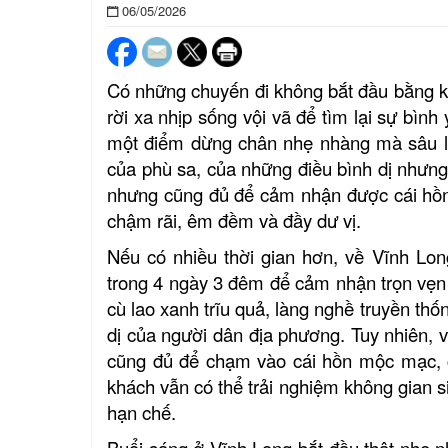
06/05/2026
Có những chuyến đi không bắt đầu bằng k
rời xa nhịp sống vội vã để tìm lại sự bì
một điểm dừng chân nhẹ nhàng mà sâu l
của phù sa, của những điều bình dị nhưng
nhưng cũng đủ để cảm nhận được cái hồn
chậm rãi, êm đềm và đầy dư vị.
Nếu có nhiều thời gian hơn, về Vĩnh Lo
trong 4 ngày 3 đêm để cảm nhận trọn vẹn
cù lao xanh trĩu quả, làng nghề truyền th
dị của người dân địa phương. Tuy nhiên, v
cũng đủ để chạm vào cái hồn mộc mạc, ch
khách vẫn có thể trải nghiệm không gian si
hạn chế.
Buổi sáng ở Vĩnh Long bắt đầu thật nhẹ n