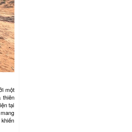
ởi một
 thiên
ện tại
n mang
, khiến