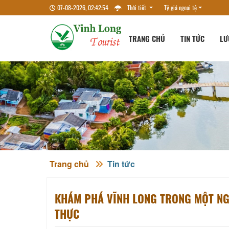
07-08-2026, 02:42:56
Thời tiết
Tỷ giá ngoại tệ
TRANG CHỦ
TIN TỨC
LƯ
Trang chủ
Tin tức
KHÁM PHÁ VĨNH LONG TRONG MỘT NGÀ
THỰC