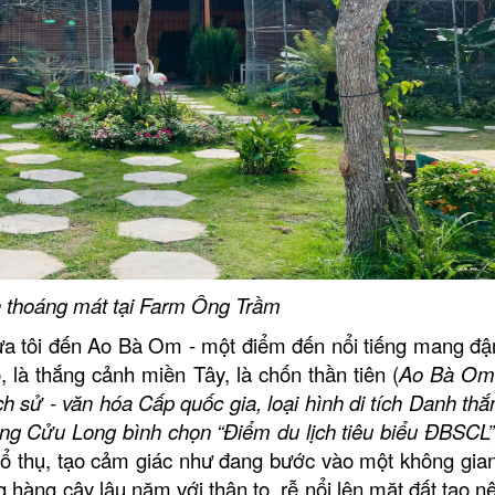
Nhà hàng Thiên Tân
Tàu nhà hàng Sài G
Long
Nhà hàng Hương S
Nhà hàng Ẩm Thực 
 thoáng mát tại Farm Ông Trầm
Khu lưu niệm Chủ tịch Hội đồng
THÁNH TỊNH NGỌC
đưa tôi đến Ao Bà Om - một điểm đến nổi tiếng mang đ
Bộ trưởng Phạm Hùng
à thắng cảnh miền Tây, là chốn thần tiên (
Ao Bà Om
ch sử - văn hóa Cấp quốc gia, loại hình di tích Danh th
KHU DU LỊCH VINH SANG
DN Du lịch sinh thá
ng Cửu Long bình chọn “Điểm du lịch tiêu biểu ĐBSCL”
 thụ, tạo cảm giác như đang bước vào một không gia
CHÙA TIÊN CHÂU
VĂN THÁNH MIẾU VĨNH LONG
ng hàng cây lâu năm với thân to, rễ nổi lên mặt đất tạo 