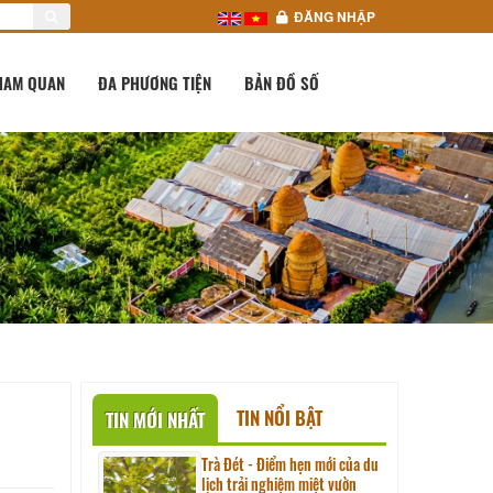
ĐĂNG NHẬP
HAM QUAN
ĐA PHƯƠNG TIỆN
BẢN ĐỒ SỐ
TIN NỔI BẬT
TIN MỚI NHẤT
Trà Đét - Điểm hẹn mới của du
lịch trải nghiệm miệt vườn