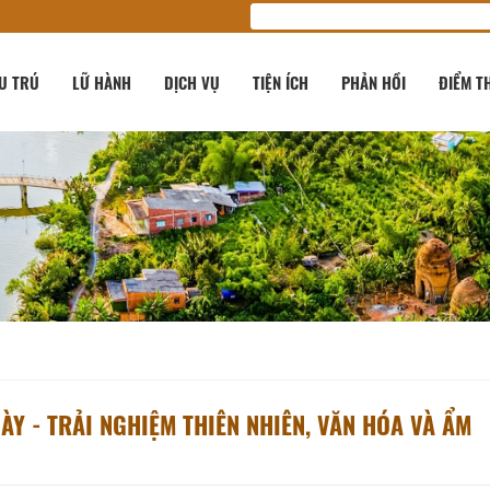
U TRÚ
LỮ HÀNH
DỊCH VỤ
TIỆN ÍCH
PHẢN HỒI
ĐIỂM T
Y - TRẢI NGHIỆM THIÊN NHIÊN, VĂN HÓA VÀ ẨM