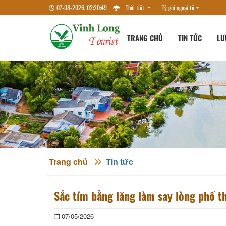
07-08-2026, 02:20:50
Thời tiết
Tỷ giá ngoại tệ
TRANG CHỦ
TIN TỨC
LƯ
Trang chủ
Tin tức
Sắc tím bằng lăng làm say lòng phố t
07/05/2026