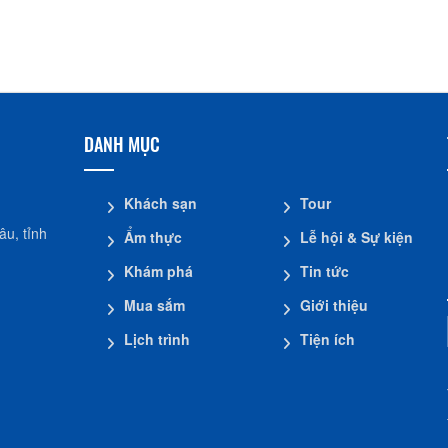
Nhà dừa CocoHome
Đình Tân Hoa
DANH MỤC
Khách sạn
Tour
u, tỉnh
Ẩm thực
Lễ hội & Sự kiện
Khám phá
Tin tức
Mua sắm
Giới thiệu
Lịch trình
Tiện ích