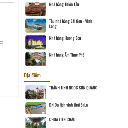
Nhà hàng Thiên Tân
Tàu nhà hàng Sài Gòn - Vĩnh
Long
Nhà hàng Hương Sen
Nhà hàng Ẩm Thực Phố
Địa điểm
ịch Hội đồng
THÁNH TỊNH NGỌC SƠN QUANG
ùng
 SANG
DN Du lịch sinh thái SaLa
CHÙA TIÊN CHÂU
ĨNH LONG