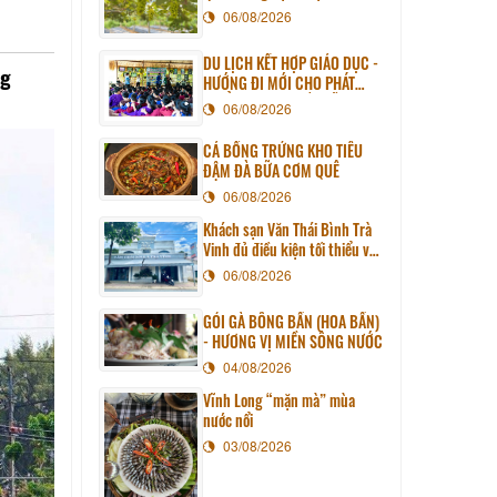
06/08/2026
DU LỊCH KẾT HỢP GIÁO DỤC -
ng
HƯỚNG ĐI MỚI CHO PHÁT
TRIỂN DU LỊCH BỀN VỮNG
06/08/2026
CÁ BỐNG TRỨNG KHO TIÊU
ĐẬM ĐÀ BỮA CƠM QUÊ
06/08/2026
Khách sạn Văn Thái Bình Trà
Vinh đủ điều kiện tối thiểu về
cơ sở vật chất kỹ thuật và
06/08/2026
dịch vụ của cơ sở lưu trú du
lịch
GỎI GÀ BÔNG BẦN (HOA BẦN)
- HƯƠNG VỊ MIỀN SÔNG NƯỚC
04/08/2026
Vĩnh Long “mặn mà” mùa
nước nổi
03/08/2026