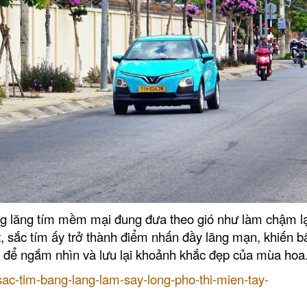
ng lăng tím mềm mại đung đưa theo gió như làm chậm lạ
, sắc tím ấy trở thành điểm nhấn đầy lãng mạn, khiến b
 để ngắm nhìn và lưu lại khoảnh khắc đẹp của mùa hoa
/sac-tim-bang-lang-lam-say-long-pho-thi-mien-tay-