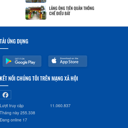
LĂNG ÔNG TIỀN QUÂN THỐNG
CHẾ ĐIỀU BÁT
TẢI ỨNG DỤNG
KẾT NỐI CHÚNG TÔI TRÊN MẠNG XÃ HỘI
Lượt truy cập
11.060.837
Tháng này
255.338
Đang online
17