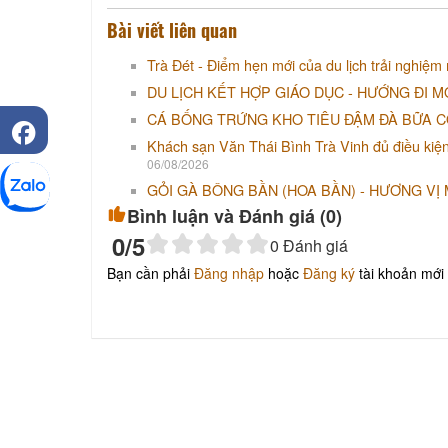
Bài viết liên quan
Trà Đét - Điểm hẹn mới của du lịch trải nghiệm
DU LỊCH KẾT HỢP GIÁO DỤC - HƯỚNG ĐI M
CÁ BỐNG TRỨNG KHO TIÊU ĐẬM ĐÀ BỮA 
Khách sạn Văn Thái Bình Trà Vinh đủ điều kiện tố
06/08/2026
GỎI GÀ BÔNG BẦN (HOA BẦN) - HƯƠNG VỊ
Bình luận và Đánh giá (
0
)
0
/5
0
Đánh giá
Bạn cần phải
Đăng nhập
hoặc
Đăng ký
tài khoản mới 