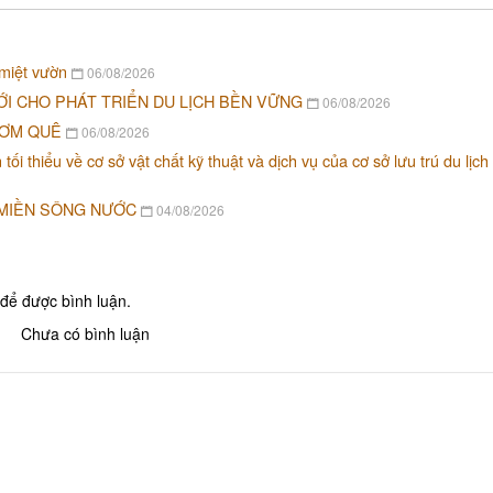
 miệt vườn
06/08/2026
ỚI CHO PHÁT TRIỂN DU LỊCH BỀN VỮNG
06/08/2026
CƠM QUÊ
06/08/2026
i thiểu về cơ sở vật chất kỹ thuật và dịch vụ của cơ sở lưu trú du lịch
 MIỀN SÔNG NƯỚC
04/08/2026
để được bình luận.
Chưa có bình luận
Khu tưởng niệm cố Thủ tướng Võ
Khu lưu niệm Chủ t
Văn Kiệt
Bộ trưởng Phạm H
BẢO TÀNG VĨNH LONG
KHU DU LỊCH VINH
Khu lưu niệm Giáo sư, Viện sĩ
VĂN THÁNH MIẾU V
Trần Đại Nghĩa