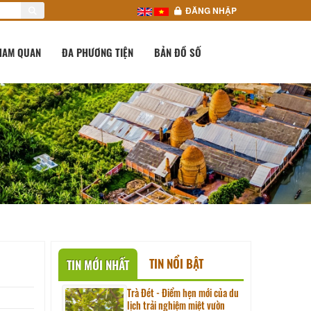
ĐĂNG NHẬP
HAM QUAN
ĐA PHƯƠNG TIỆN
BẢN ĐỒ SỐ
TIN NỔI BẬT
TIN MỚI NHẤT
Trà Đét - Điểm hẹn mới của du
lịch trải nghiệm miệt vườn