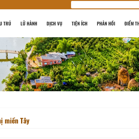
U TRÚ
LỮ HÀNH
DỊCH VỤ
TIỆN ÍCH
PHẢN HỒI
ĐIỂM T
hị miền Tây