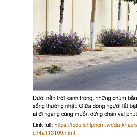
Dưới nền trời xanh trong, những chùm bằ
sống thường nhật. Giữa dòng người tất bật
ai đi ngang cũng muốn dừng chân vài phút
Link full: h
ttps://tcdulichtphcm.vn/du-khao
c14a113109.html