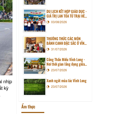
DU LỊCH KẾT HỢP GIÁO DỤC -
GIÁ TRỊ LAN TỎA TỪ TRẠI HÈ
PHƯƠNG NAM NĂM 2026
03/08/2026
THƯỞNG THỨC CÁC MÓN
BÁNH CANH ĐẶC SẮC Ở VĨNH
LONG
31/07/2026
Công Thần Miếu Vĩnh Long -
Nơi thời gian lắng đọng giữa
lòng phố thị
23/07/2026
i nhịp
Xanh ngát mùa lác Vĩnh Long
23/07/2026
ất kỳ
.
Ẩm thực