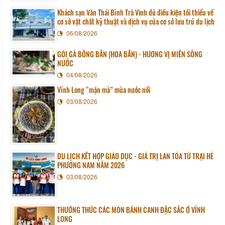
Khách sạn Văn Thái Bình Trà Vinh đủ điều kiện tối thiểu về
cơ sở vật chất kỹ thuật và dịch vụ của cơ sở lưu trú du lịch
06/08/2026
GỎI GÀ BÔNG BẦN (HOA BẦN) - HƯƠNG VỊ MIỀN SÔNG
NƯỚC
04/08/2026
Vĩnh Long “mặn mà” mùa nước nổi
03/08/2026
DU LỊCH KẾT HỢP GIÁO DỤC - GIÁ TRỊ LAN TỎA TỪ TRẠI HÈ
PHƯƠNG NAM NĂM 2026
03/08/2026
THƯỞNG THỨC CÁC MÓN BÁNH CANH ĐẶC SẮC Ở VĨNH
LONG