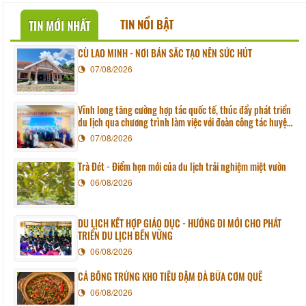
TIN NỔI BẬT
TIN MỚI NHẤT
CÙ LAO MINH - NƠI BẢN SẮC TẠO NÊN SỨC HÚT
07/08/2026
Vĩnh long tăng cường hợp tác quốc tế, thúc đẩy phát triển
du lịch qua chương trình làm việc với đoàn công tác huyện
Sunchang (Hàn quốc)
07/08/2026
Trà Đét - Điểm hẹn mới của du lịch trải nghiệm miệt vườn
06/08/2026
DU LỊCH KẾT HỢP GIÁO DỤC - HƯỚNG ĐI MỚI CHO PHÁT
TRIỂN DU LỊCH BỀN VỮNG
06/08/2026
CÁ BỐNG TRỨNG KHO TIÊU ĐẬM ĐÀ BỮA CƠM QUÊ
06/08/2026