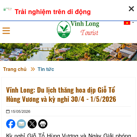
07-08-2026, 02:15:36
THỜI TIẾT
TỶ GIÁ NGOẠI TỆ
Trải nghiệm trên di động
Đăng nhập
Trang chủ
Tin tức
Vĩnh Long: Du lịch thăng hoa dịp Giỗ Tổ
Hùng Vương và kỳ nghỉ 30/4 - 1/5/2026
15/05/2026
Kỳ nghỉ Giỗ Tổ Hùng Vương và Ngày Giải phóng