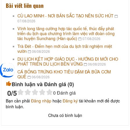
Bài viết liên quan
CÙ LAO MINH - NƠI BẢN SẮC TẠO NÊN SỨC HÚT
07/08/2026
Vĩnh long tăng cường hợp tác quốc tế, thúc đẩy phát
triển du lịch qua chương trình làm việc với đoàn công
tác huyện Sunchang (Hàn quốc)
07/08/2026
Trà Đét - Điểm hẹn mới của du lịch trải nghiệm miệt
vườn
06/08/2026
DU LỊCH KẾT HỢP GIÁO DỤC - HƯỚNG ĐI MỚI CHO
PHÁT TRIỂN DU LỊCH BỀN VỮNG
06/08/2026
CÁ BỐNG TRỨNG KHO TIÊU ĐẬM ĐÀ BỮA CƠM
QUÊ
06/08/2026
Bình luận và Đánh giá (
0
)
0
/5
0
Đánh giá
Bạn cần phải
Đăng nhập
hoặc
Đăng ký
tài khoản mới để được
bình luận.
Chưa có bình luận