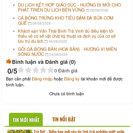
DU LỊCH KẾT HỢP GIÁO DỤC - HƯỚNG ĐI MỚI CHO
PHÁT TRIỂN DU LỊCH BỀN VỮNG
06/08/2026
CÁ BỐNG TRỨNG KHO TIÊU ĐẬM ĐÀ BỮA CƠM
QUÊ
06/08/2026
Khách sạn Văn Thái Bình Trà Vinh đủ điều kiện tối
thiểu về cơ sở vật chất kỹ thuật và dịch vụ của cơ sở
lưu trú du lịch
06/08/2026
GỎI GÀ BÔNG BẦN (HOA BẦN) - HƯƠNG VỊ MIỀN
SÔNG NƯỚC
04/08/2026
Bình luận và Đánh giá (
0
)
0
/5
0
Đánh giá
Bạn cần phải
Đăng nhập
hoặc
Đăng ký
tài khoản mới để được
bình luận.
Chưa có bình luận
TIN NỔI BẬT
TIN MỚI NHẤT
Trà Đét - Điểm hẹn mới của du lịch trải nghiệm miệt vườn