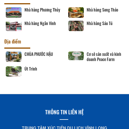
Nhà hàng Phương Thủy
Nhà hàng Song Thảo
Nhà hàng Ngân Vinh
Nhà hàng Sáu Tú
Địa điểm
CHÙA PHƯỚC HẬU
Cơ sở sản xuất và kinh
doanh Peace Farm
Út Trinh
THÔNG TIN LIÊN HỆ
TRUNG TÂM XÚC TIẾN DU LỊCH VĨNH LONG