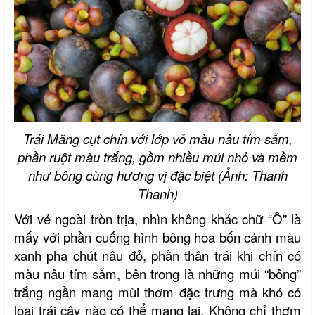
Trái Măng cụt chín với lớp vỏ màu nâu tím sẫm,
phần ruột màu trắng, gồm nhiều múi nhỏ và mềm
như bông cùng hương vị đặc biệt (Ảnh: Thanh
Thanh)
Với vẻ ngoài tròn trịa, nhìn không khác chữ “Ô” là
mấy với phần cuống hình bông hoa bốn cánh màu
xanh pha chút nâu đỏ, phần thân trái khi chín có
màu nâu tím sẫm, bên trong là những múi “bông”
trắng ngần mang mùi thơm đặc trưng mà khó có
loại trái cây nào có thể mang lại. Không chỉ thơm