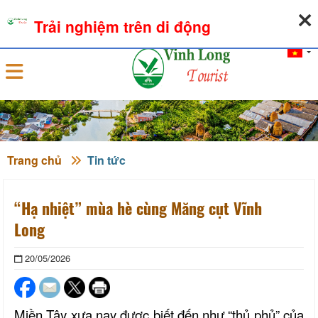
07-08-2026, 04:33:37
THỜI TIẾT
TỶ GIÁ NGOẠI TỆ
Trải nghiệm trên di động
Đăng nhập
Trang chủ
Tin tức
“Hạ nhiệt” mùa hè cùng Măng cụt Vĩnh
Long
20/05/2026
Miền Tây xưa nay được biết đến như “thủ phủ” của