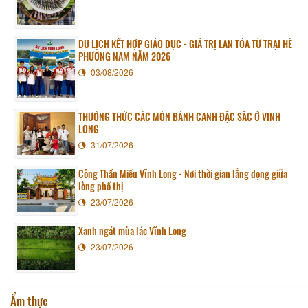
DU LỊCH KẾT HỢP GIÁO DỤC - GIÁ TRỊ LAN TỎA TỪ TRẠI HÈ
PHƯƠNG NAM NĂM 2026
03/08/2026
THƯỞNG THỨC CÁC MÓN BÁNH CANH ĐẶC SẮC Ở VĨNH
LONG
31/07/2026
Công Thần Miếu Vĩnh Long - Nơi thời gian lắng đọng giữa
lòng phố thị
23/07/2026
Xanh ngát mùa lác Vĩnh Long
23/07/2026
Ẩm thực