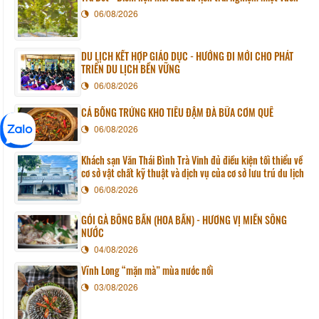
06/08/2026
DU LỊCH KẾT HỢP GIÁO DỤC - HƯỚNG ĐI MỚI CHO PHÁT
TRIỂN DU LỊCH BỀN VỮNG
06/08/2026
CÁ BỐNG TRỨNG KHO TIÊU ĐẬM ĐÀ BỮA CƠM QUÊ
06/08/2026
Khách sạn Văn Thái Bình Trà Vinh đủ điều kiện tối thiểu về
cơ sở vật chất kỹ thuật và dịch vụ của cơ sở lưu trú du lịch
06/08/2026
GỎI GÀ BÔNG BẦN (HOA BẦN) - HƯƠNG VỊ MIỀN SÔNG
NƯỚC
04/08/2026
Vĩnh Long “mặn mà” mùa nước nổi
03/08/2026