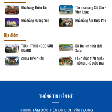
Nhà hàng Thiên Tân
Tàu nhà hàng Sài Gòn -
Vĩnh Long
Nhà hàng Hương Sen
Nhà hàng Ẩm Thực Phố
Địa điểm
THÁNH TỊNH NGỌC SƠN
DN Du lịch sinh thái
QUANG
SaLa
CHÙA TIÊN CHÂU
LĂNG ÔNG TIỀN QUÂN
THỐNG CHẾ ĐIỀU BÁT
THÔNG TIN LIÊN HỆ
TRUNG TÂM XÚC TIẾN DU LỊCH VĨNH LONG