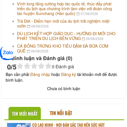
Vĩnh long tăng cường hợp tác quốc tế, thúc đẩy phát
triển du lịch qua chương trình làm việc với đoàn công
tác huyện Sunchang (Hàn quốc)
07/08/2026
Trà Đét - Điểm hẹn mới của du lịch trải nghiệm miệt
vườn
06/08/2026
DU LỊCH KẾT HỢP GIÁO DỤC - HƯỚNG ĐI MỚI CHO
PHÁT TRIỂN DU LỊCH BỀN VỮNG
06/08/2026
CÁ BỐNG TRỨNG KHO TIÊU ĐẬM ĐÀ BỮA CƠM
QUÊ
06/08/2026
Bình luận và Đánh giá (
0
)
0
/5
0
Đánh giá
Bạn cần phải
Đăng nhập
hoặc
Đăng ký
tài khoản mới để được
bình luận.
Chưa có bình luận
TIN NỔI BẬT
TIN MỚI NHẤT
CÙ LAO MINH - NƠI BẢN SẮC TẠO NÊN SỨC HÚT