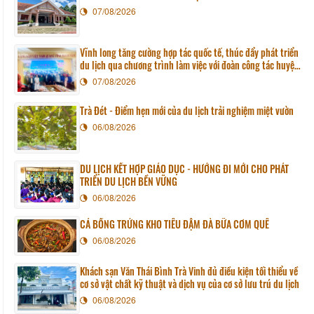
07/08/2026
Vĩnh long tăng cường hợp tác quốc tế, thúc đẩy phát triển
du lịch qua chương trình làm việc với đoàn công tác huyện
Sunchang (Hàn quốc)
07/08/2026
Trà Đét - Điểm hẹn mới của du lịch trải nghiệm miệt vườn
06/08/2026
DU LỊCH KẾT HỢP GIÁO DỤC - HƯỚNG ĐI MỚI CHO PHÁT
TRIỂN DU LỊCH BỀN VỮNG
06/08/2026
CÁ BỐNG TRỨNG KHO TIÊU ĐẬM ĐÀ BỮA CƠM QUÊ
06/08/2026
Khách sạn Văn Thái Bình Trà Vinh đủ điều kiện tối thiểu về
cơ sở vật chất kỹ thuật và dịch vụ của cơ sở lưu trú du lịch
06/08/2026