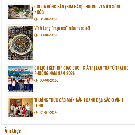
GỎI GÀ BÔNG BẦN (HOA BẦN) - HƯƠNG VỊ MIỀN SÔNG
NƯỚC
04/08/2026
Vĩnh Long “mặn mà” mùa nước nổi
03/08/2026
DU LỊCH KẾT HỢP GIÁO DỤC - GIÁ TRỊ LAN TỎA TỪ TRẠI HÈ
PHƯƠNG NAM NĂM 2026
03/08/2026
THƯỞNG THỨC CÁC MÓN BÁNH CANH ĐẶC SẮC Ở VĨNH
LONG
31/07/2026
Ẩm thực