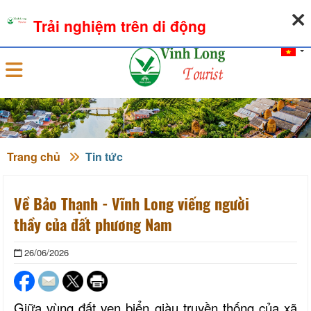
08-08-2026, 07:00:08
THỜI TIẾT
TỶ GIÁ NGOẠI TỆ
Trải nghiệm trên di động
Đăng nhập
Trang chủ
Tin tức
Về Bảo Thạnh - Vĩnh Long viếng người
thầy của đất phương Nam
26/06/2026
Giữa vùng đất ven biển giàu truyền thống của xã