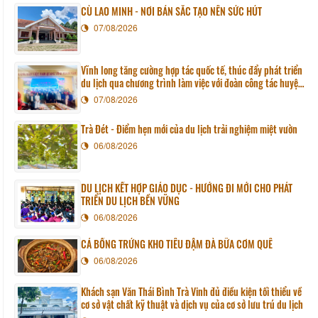
CÙ LAO MINH - NƠI BẢN SẮC TẠO NÊN SỨC HÚT
07/08/2026
Vĩnh long tăng cường hợp tác quốc tế, thúc đẩy phát triển
du lịch qua chương trình làm việc với đoàn công tác huyện
Sunchang (Hàn quốc)
07/08/2026
Trà Đét - Điểm hẹn mới của du lịch trải nghiệm miệt vườn
06/08/2026
DU LỊCH KẾT HỢP GIÁO DỤC - HƯỚNG ĐI MỚI CHO PHÁT
TRIỂN DU LỊCH BỀN VỮNG
06/08/2026
CÁ BỐNG TRỨNG KHO TIÊU ĐẬM ĐÀ BỮA CƠM QUÊ
06/08/2026
Khách sạn Văn Thái Bình Trà Vinh đủ điều kiện tối thiểu về
cơ sở vật chất kỹ thuật và dịch vụ của cơ sở lưu trú du lịch