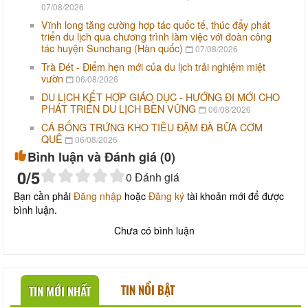
07/08/2026
Vĩnh long tăng cường hợp tác quốc tế, thúc đẩy phát
triển du lịch qua chương trình làm việc với đoàn công
tác huyện Sunchang (Hàn quốc)
07/08/2026
Trà Đét - Điểm hẹn mới của du lịch trải nghiệm miệt
vườn
06/08/2026
DU LỊCH KẾT HỢP GIÁO DỤC - HƯỚNG ĐI MỚI CHO
PHÁT TRIỂN DU LỊCH BỀN VỮNG
06/08/2026
CÁ BỐNG TRỨNG KHO TIÊU ĐẬM ĐÀ BỮA CƠM
QUÊ
06/08/2026
Bình luận và Đánh giá (
0
)
0
/5
0
Đánh giá
Bạn cần phải
Đăng nhập
hoặc
Đăng ký
tài khoản mới để được
bình luận.
Chưa có bình luận
TIN NỔI BẬT
TIN MỚI NHẤT