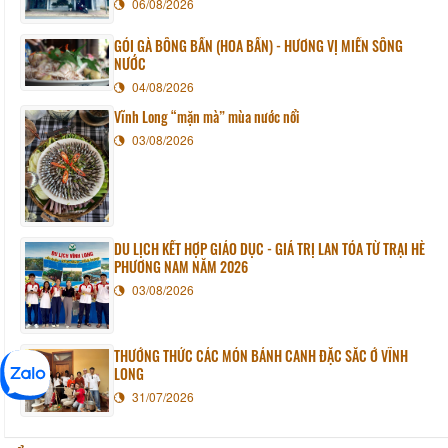
06/08/2026
GỎI GÀ BÔNG BẦN (HOA BẦN) - HƯƠNG VỊ MIỀN SÔNG
NƯỚC
04/08/2026
Vĩnh Long “mặn mà” mùa nước nổi
03/08/2026
DU LỊCH KẾT HỢP GIÁO DỤC - GIÁ TRỊ LAN TỎA TỪ TRẠI HÈ
PHƯƠNG NAM NĂM 2026
03/08/2026
THƯỞNG THỨC CÁC MÓN BÁNH CANH ĐẶC SẮC Ở VĨNH
LONG
31/07/2026