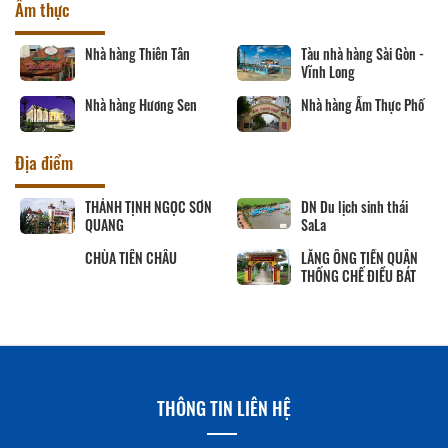
Ẩm thực
Nhà hàng Thiên Tân
Tàu nhà hàng Sài Gòn -
Vĩnh Long
Nhà hàng Hương Sen
Nhà hàng Ẩm Thực Phố
Địa điểm
THÁNH TỊNH NGỌC SƠN
DN Du lịch sinh thái
QUANG
SaLa
CHÙA TIÊN CHÂU
LĂNG ÔNG TIỀN QUÂN
THỐNG CHẾ ĐIỀU BÁT
THÔNG TIN LIÊN HỆ