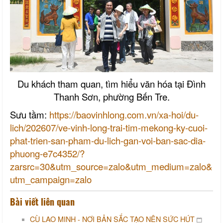
Du khách tham quan, tìm hiểu văn hóa tại Đình
Thanh Sơn, phường Bến Tre.
Sưu tầm:
https://baovinhlong.com.vn/xa-hoi/du-
lich/202607/ve-vinh-long-trai-tim-mekong-ky-cuoi-
phat-trien-san-pham-du-lich-gan-voi-ban-sac-dia-
phuong-e7c4352/?
zarsrc=30&utm_source=zalo&utm_medium=zalo&
utm_campaign=zalo
Bài viết liên quan
CÙ LAO MINH - NƠI BẢN SẮC TẠO NÊN SỨC HÚT