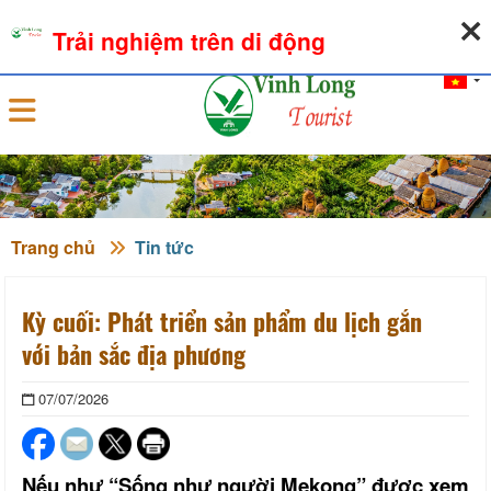
08-08-2026, 06:46:23
THỜI TIẾT
TỶ GIÁ NGOẠI TỆ
Trải nghiệm trên di động
Đăng nhập
Trang chủ
Tin tức
Kỳ cuối: Phát triển sản phẩm du lịch gắn
với bản sắc địa phương
07/07/2026
Nếu như “Sống như người Mekong” được xem