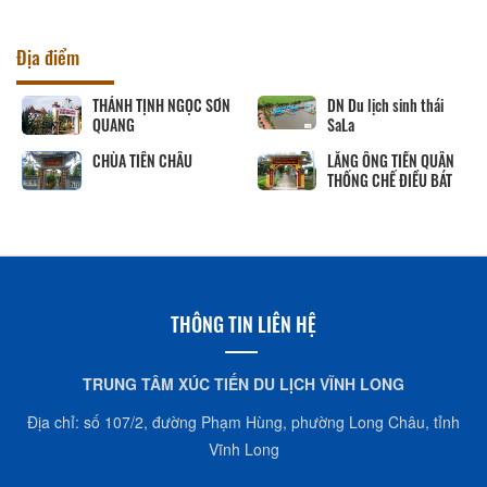
Địa điểm
THÁNH TỊNH NGỌC SƠN
DN Du lịch sinh thái
QUANG
SaLa
CHÙA TIÊN CHÂU
LĂNG ÔNG TIỀN QUÂN
THỐNG CHẾ ĐIỀU BÁT
THÔNG TIN LIÊN HỆ
TRUNG TÂM XÚC TIẾN DU LỊCH VĨNH LONG
Địa chỉ: số 107/2, đường Phạm Hùng, phường Long Châu, tỉnh
Vĩnh Long