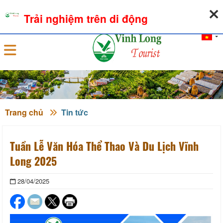
09-08-2026, 10:50:32
THỜI TIẾT
TỶ GIÁ NGOẠI TỆ
Trải nghiệm trên di động
Đăng nhập
Trang chủ
Tin tức
Tuần Lễ Văn Hóa Thể Thao Và Du Lịch Vĩnh
Long 2025
28/04/2025