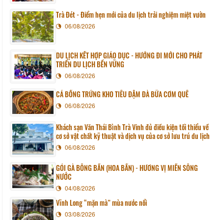
Trà Đét - Điểm hẹn mới của du lịch trải nghiệm miệt vườn
06/08/2026
DU LỊCH KẾT HỢP GIÁO DỤC - HƯỚNG ĐI MỚI CHO PHÁT
TRIỂN DU LỊCH BỀN VỮNG
06/08/2026
CÁ BỐNG TRỨNG KHO TIÊU ĐẬM ĐÀ BỮA CƠM QUÊ
06/08/2026
Khách sạn Văn Thái Bình Trà Vinh đủ điều kiện tối thiểu về
cơ sở vật chất kỹ thuật và dịch vụ của cơ sở lưu trú du lịch
06/08/2026
GỎI GÀ BÔNG BẦN (HOA BẦN) - HƯƠNG VỊ MIỀN SÔNG
NƯỚC
04/08/2026
Vĩnh Long “mặn mà” mùa nước nổi
03/08/2026