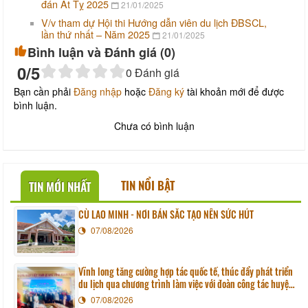
đán Ất Tỵ 2025
21/01/2025
V/v tham dự Hội thi Hướng dẫn viên du lịch ĐBSCL,
lần thứ nhất – Năm 2025
21/01/2025
Bình luận và Đánh giá (
0
)
0
/5
0
Đánh giá
Bạn cần phải
Đăng nhập
hoặc
Đăng ký
tài khoản mới để được
bình luận.
Chưa có bình luận
TIN NỔI BẬT
TIN MỚI NHẤT
CÙ LAO MINH - NƠI BẢN SẮC TẠO NÊN SỨC HÚT
07/08/2026
Vĩnh long tăng cường hợp tác quốc tế, thúc đẩy phát triển
du lịch qua chương trình làm việc với đoàn công tác huyện
Sunchang (Hàn quốc)
07/08/2026