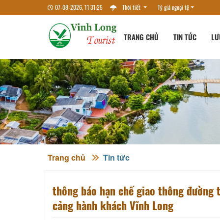
07-08-2026, 11:31:25
Thời tiết
Tỷ giá ngoại tệ
TRANG CHỦ
TIN TỨC
LƯ
Trang chủ
Tin tức
thông báo hạn chế giao thông đường t
cảng hành khách Vĩnh Long