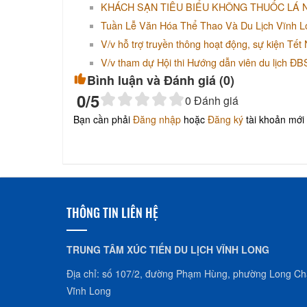
KHÁCH SẠN TIÊU BIỂU KHÔNG THUỐC LÁ 
Tuần Lễ Văn Hóa Thể Thao Và Du Lịch Vĩnh L
V/v hỗ trợ truyền thông hoạt động, sự kiện Tế
V/v tham dự Hội thi Hướng dẫn viên du lịch Đ
Bình luận và Đánh giá (
0
)
0
/5
0
Đánh giá
Bạn cần phải
Đăng nhập
hoặc
Đăng ký
tài khoản mới 
THÔNG TIN LIÊN HỆ
TRUNG TÂM XÚC TIẾN DU LỊCH VĨNH LONG
Địa chỉ: số 107/2, đường Phạm Hùng, phường Long Châ
Vĩnh Long