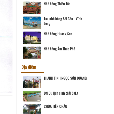
Nhà hàng Thiên Tân
Tàu nhà hàng Sài Gòn - Vĩnh
Long
Nhà hàng Hương Sen
Nhà hàng Ẩm Thực Phố
Địa điểm
ịch Hội đồng
THÁNH TỊNH NGỌC SƠN QUANG
ùng
 SANG
DN Du lịch sinh thái SaLa
CHÙA TIÊN CHÂU
ĨNH LONG