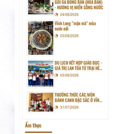
GỎI GÀ BÔNG BẦN (HOA BẦN)
- HƯƠNG VỊ MIỀN SÔNG NƯỚC
04/08/2026
Vĩnh Long “mặn mà” mùa
nước nổi
03/08/2026
DU LỊCH KẾT HỢP GIÁO DỤC -
GIÁ TRỊ LAN TỎA TỪ TRẠI HÈ
PHƯƠNG NAM NĂM 2026
03/08/2026
THƯỞNG THỨC CÁC MÓN
BÁNH CANH ĐẶC SẮC Ở VĨNH
LONG
31/07/2026
Ẩm thực