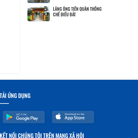
LĂNG ÔNG TIỀN QUÂN THỐNG
CHẾ ĐIỀU BÁT
TẢI ỨNG DỤNG
KẾT NỐI CHÚNG TÔI TRÊN MẠNG XÃ HỘI