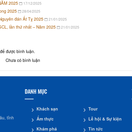
NĂM 2025
17/12/2025
Nhà dừa CocoHome
Đình Tân Hoa
ong 2025
28/04/2025
t Nguyên đán Ất Tỵ 2025
21/01/2025
BSCL, lần thứ nhất – Năm 2025
21/01/2025
để được bình luận.
Chưa có bình luận
DANH MỤC
Khách sạn
Tour
u, tỉnh
Ẩm thực
Lễ hội & Sự kiện
Khám phá
Tin tức