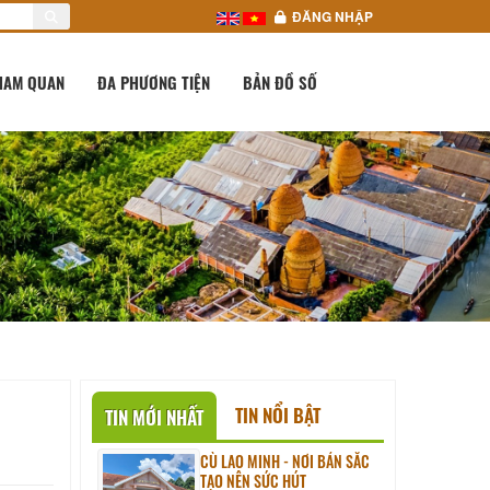
ĐĂNG NHẬP
HAM QUAN
ĐA PHƯƠNG TIỆN
BẢN ĐỒ SỐ
TIN NỔI BẬT
TIN MỚI NHẤT
CÙ LAO MINH - NƠI BẢN SẮC
TẠO NÊN SỨC HÚT