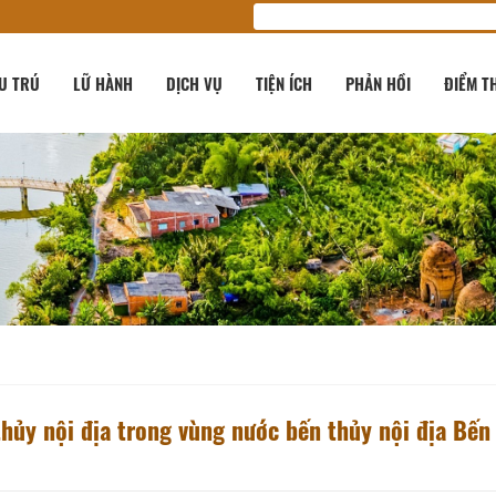
U TRÚ
LỮ HÀNH
DỊCH VỤ
TIỆN ÍCH
PHẢN HỒI
ĐIỂM T
hủy nội địa trong vùng nước bến thủy nội địa Bến