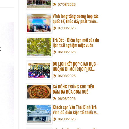
07/08/2026
Vĩnh long tăng cường hợp tác
quốc tế, thúc đẩy phát triển
du lịch qua chương trình làm
07/08/2026
việc với đoàn công tác huyện
Sunchang (Hàn quốc)
Trà Đét - Điểm hẹn mới của du
lịch trải nghiệm miệt vườn
06/08/2026
DU LỊCH KẾT HỢP GIÁO DỤC -
HƯỚNG ĐI MỚI CHO PHÁT
TRIỂN DU LỊCH BỀN VỮNG
06/08/2026
CÁ BỐNG TRỨNG KHO TIÊU
ĐẬM ĐÀ BỮA CƠM QUÊ
06/08/2026
Khách sạn Văn Thái Bình Trà
Vinh đủ điều kiện tối thiểu về
cơ sở vật chất kỹ thuật và
06/08/2026
dịch vụ của cơ sở lưu trú du
lịch