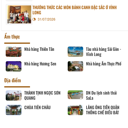
THƯỞNG THỨC CÁC MÓN BÁNH CANH ĐẶC SẮC Ở VĨNH
LONG
31/07/2026
Ẩm thực
ên Tân
Tàu nhà hàng Sài Gòn -
Nhà hàng Phươn
Vĩnh Long
Nhà hàng Ngân 
ơng Sen
Nhà hàng Ẩm Thực Phố
Địa điểm
ỌC SƠN
DN Du lịch sinh thái
CHÙA PHƯỚC HẬU
SaLa
LĂNG ÔNG TIỀN QUÂN
Út Trinh
THỐNG CHẾ ĐIỀU BÁT