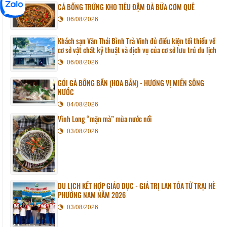
CÁ BỐNG TRỨNG KHO TIÊU ĐẬM ĐÀ BỮA CƠM QUÊ
06/08/2026
Khách sạn Văn Thái Bình Trà Vinh đủ điều kiện tối thiểu về
cơ sở vật chất kỹ thuật và dịch vụ của cơ sở lưu trú du lịch
06/08/2026
GỎI GÀ BÔNG BẦN (HOA BẦN) - HƯƠNG VỊ MIỀN SÔNG
NƯỚC
04/08/2026
Vĩnh Long “mặn mà” mùa nước nổi
03/08/2026
DU LỊCH KẾT HỢP GIÁO DỤC - GIÁ TRỊ LAN TỎA TỪ TRẠI HÈ
PHƯƠNG NAM NĂM 2026
03/08/2026