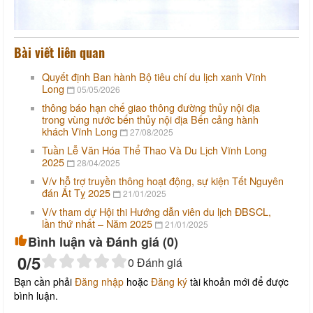
Bài viết liên quan
Quyết định Ban hành Bộ tiêu chí du lịch xanh Vĩnh
Long
05/05/2026
thông báo hạn chế giao thông đường thủy nội địa
trong vùng nước bến thủy nội địa Bến cảng hành
khách Vĩnh Long
27/08/2025
Tuần Lễ Văn Hóa Thể Thao Và Du Lịch Vĩnh Long
2025
28/04/2025
V/v hỗ trợ truyền thông hoạt động, sự kiện Tết Nguyên
đán Ất Tỵ 2025
21/01/2025
V/v tham dự Hội thi Hướng dẫn viên du lịch ĐBSCL,
lần thứ nhất – Năm 2025
21/01/2025
Bình luận và Đánh giá (
0
)
0
/5
0
Đánh giá
Bạn cần phải
Đăng nhập
hoặc
Đăng ký
tài khoản mới để được
bình luận.