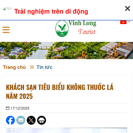
07-08-2026, 05:48:52
THỜI TIẾT
TỶ GIÁ NGOẠI TỆ
Trải nghiệm trên di động
Đăng nhập
Trang chủ
Tin tức
KHÁCH SẠN TIÊU BIỂU KHÔNG THUỐC LÁ
NĂM 2025
17/12/2025