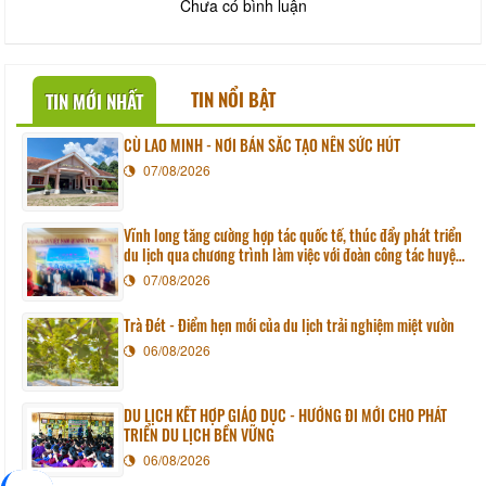
Chưa có bình luận
TIN NỔI BẬT
TIN MỚI NHẤT
CÙ LAO MINH - NƠI BẢN SẮC TẠO NÊN SỨC HÚT
07/08/2026
Vĩnh long tăng cường hợp tác quốc tế, thúc đẩy phát triển
du lịch qua chương trình làm việc với đoàn công tác huyện
Sunchang (Hàn quốc)
07/08/2026
Trà Đét - Điểm hẹn mới của du lịch trải nghiệm miệt vườn
06/08/2026
DU LỊCH KẾT HỢP GIÁO DỤC - HƯỚNG ĐI MỚI CHO PHÁT
TRIỂN DU LỊCH BỀN VỮNG
06/08/2026