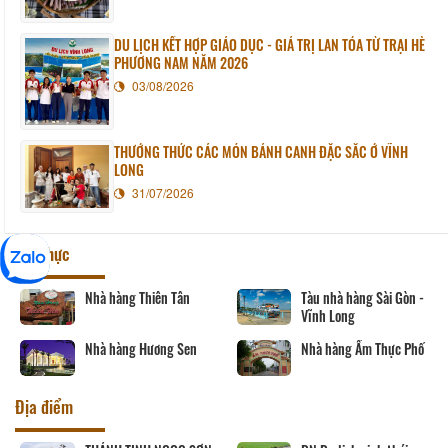
DU LỊCH KẾT HỢP GIÁO DỤC - GIÁ TRỊ LAN TỎA TỪ TRẠI HÈ
PHƯƠNG NAM NĂM 2026
03/08/2026
THƯỞNG THỨC CÁC MÓN BÁNH CANH ĐẶC SẮC Ở VĨNH
LONG
31/07/2026
Ẩm thực
Nhà hàng Thiên Tân
Tàu nhà hàng Sài Gòn -
Vĩnh Long
Nhà hàng Hương Sen
Nhà hàng Ẩm Thực Phố
Địa điểm