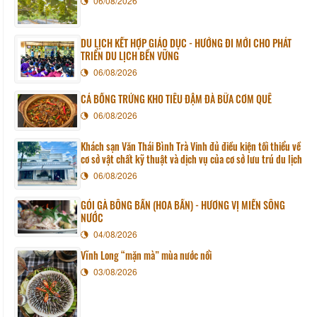
06/08/2026
DU LỊCH KẾT HỢP GIÁO DỤC - HƯỚNG ĐI MỚI CHO PHÁT
TRIỂN DU LỊCH BỀN VỮNG
06/08/2026
CÁ BỐNG TRỨNG KHO TIÊU ĐẬM ĐÀ BỮA CƠM QUÊ
06/08/2026
Khách sạn Văn Thái Bình Trà Vinh đủ điều kiện tối thiểu về
cơ sở vật chất kỹ thuật và dịch vụ của cơ sở lưu trú du lịch
06/08/2026
GỎI GÀ BÔNG BẦN (HOA BẦN) - HƯƠNG VỊ MIỀN SÔNG
NƯỚC
04/08/2026
Vĩnh Long “mặn mà” mùa nước nổi
03/08/2026