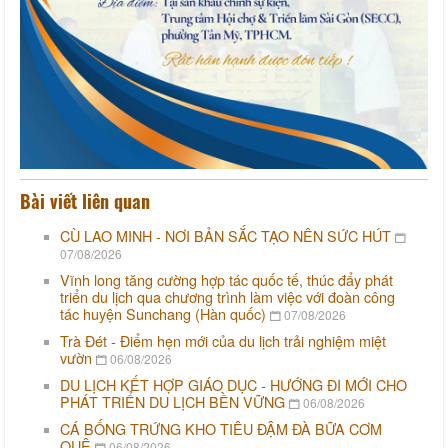
Bài viết liên quan
CÙ LAO MINH - NƠI BẢN SẮC TẠO NÊN SỨC HÚT
07/08/2026
Vĩnh long tăng cường hợp tác quốc tế, thúc đẩy phát
triển du lịch qua chương trình làm việc với đoàn công
tác huyện Sunchang (Hàn quốc)
07/08/2026
Trà Đét - Điểm hẹn mới của du lịch trải nghiệm miệt
vườn
06/08/2026
DU LỊCH KẾT HỢP GIÁO DỤC - HƯỚNG ĐI MỚI CHO
PHÁT TRIỂN DU LỊCH BỀN VỮNG
06/08/2026
CÁ BỐNG TRỨNG KHO TIÊU ĐẬM ĐÀ BỮA CƠM
QUÊ
06/08/2026