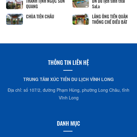
THÁNH TỊNH NGỌC SƠN
DN Du lịch sinh thái
QUANG
SaLa
CHÙA TIÊN CHÂU
LĂNG ÔNG TIỀN QUÂN
THỐNG CHẾ ĐIỀU BÁT
THÔNG TIN LIÊN HỆ
TRUNG TÂM XÚC TIẾN DU LỊCH VĨNH LONG
Địa chỉ: số 107/2, đường Phạm Hùng, phường Long Châu, tỉnh
Vĩnh Long
DANH MỤC