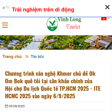
08-08-2026, 11:29:09
THỜI TIẾT
TỶ GIÁ NGOẠI TỆ
Trải nghiệm trên di động
Đăng nhập
Trang chủ
Tin tức
Chương trình văn nghệ Khmer chủ đề Ok
Om Bok quê tôi tại sân khấu chính của
Hội chợ Du lịch Quốc tế TP.HCM 2025 - ITE
HCMC 2025 vào ngày 6/9/2025
05/09/2025