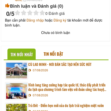
Bình luận và Đánh giá (
0
)
0
/5
0
Đánh giá
Bạn cần phải
Đăng nhập
hoặc
Đăng ký
tài khoản mới để được
bình luận.
Chưa có bình luận
TIN NỔI BẬT
TIN MỚI NHẤT
CÙ LAO MINH - NƠI BẢN SẮC TẠO NÊN SỨC HÚT
07/08/2026
Vĩnh long tăng cường hợp tác quốc tế, thúc đẩy phát triển
du lịch qua chương trình làm việc với đoàn công tác huyện
Sunchang (Hàn quốc)
07/08/2026
Trà Đét - Điểm hẹn mới của du lịch trải nghiệm miệt vườn