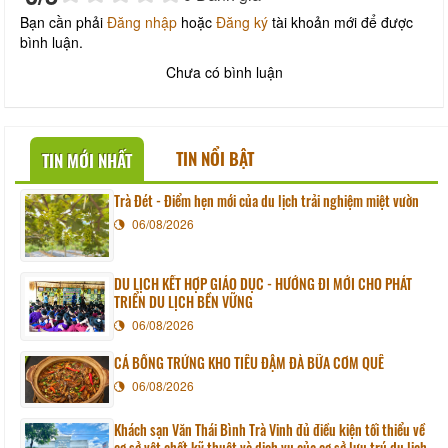
Bạn cần phải
Đăng nhập
hoặc
Đăng ký
tài khoản mới để được
bình luận.
Chưa có bình luận
TIN NỔI BẬT
TIN MỚI NHẤT
Trà Đét - Điểm hẹn mới của du lịch trải nghiệm miệt vườn
06/08/2026
DU LỊCH KẾT HỢP GIÁO DỤC - HƯỚNG ĐI MỚI CHO PHÁT
TRIỂN DU LỊCH BỀN VỮNG
06/08/2026
CÁ BỐNG TRỨNG KHO TIÊU ĐẬM ĐÀ BỮA CƠM QUÊ
06/08/2026
Khách sạn Văn Thái Bình Trà Vinh đủ điều kiện tối thiểu về
cơ sở vật chất kỹ thuật và dịch vụ của cơ sở lưu trú du lịch