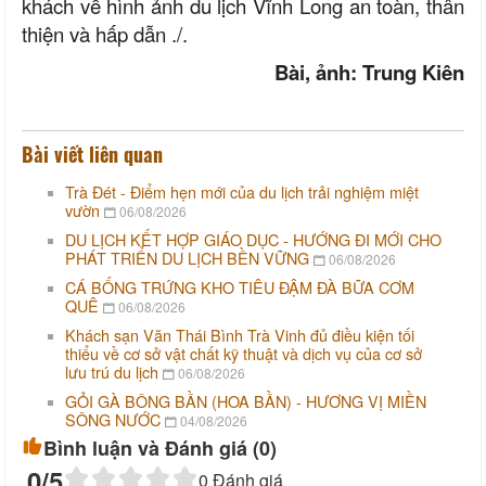
khách về hình ảnh du lịch Vĩnh Long an toàn, thân
thiện và hấp dẫn ./.
Bài, ảnh: Trung Kiên
Bài viết liên quan
Trà Đét - Điểm hẹn mới của du lịch trải nghiệm miệt
vườn
06/08/2026
DU LỊCH KẾT HỢP GIÁO DỤC - HƯỚNG ĐI MỚI CHO
PHÁT TRIỂN DU LỊCH BỀN VỮNG
06/08/2026
CÁ BỐNG TRỨNG KHO TIÊU ĐẬM ĐÀ BỮA CƠM
QUÊ
06/08/2026
Khách sạn Văn Thái Bình Trà Vinh đủ điều kiện tối
thiểu về cơ sở vật chất kỹ thuật và dịch vụ của cơ sở
lưu trú du lịch
06/08/2026
GỎI GÀ BÔNG BẦN (HOA BẦN) - HƯƠNG VỊ MIỀN
SÔNG NƯỚC
04/08/2026
Bình luận và Đánh giá (
0
)
0
/5
0
Đánh giá