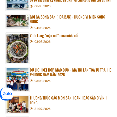
06/08/2026
GỎI GÀ BÔNG BẦN (HOA BẦN) - HƯƠNG VỊ MIỀN SÔNG
NƯỚC
04/08/2026
Vĩnh Long “mặn mà” mùa nước nổi
03/08/2026
DU LỊCH KẾT HỢP GIÁO DỤC - GIÁ TRỊ LAN TỎA TỪ TRẠI HÈ
PHƯƠNG NAM NĂM 2026
03/08/2026
THƯỞNG THỨC CÁC MÓN BÁNH CANH ĐẶC SẮC Ở VĨNH
LONG
31/07/2026