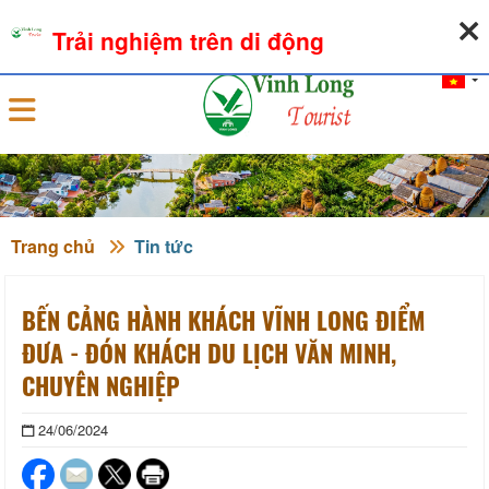
07-08-2026, 04:49:56
THỜI TIẾT
TỶ GIÁ NGOẠI TỆ
Trải nghiệm trên di động
Đăng nhập
Trang chủ
Tin tức
BẾN CẢNG HÀNH KHÁCH VĨNH LONG ĐIỂM
ĐƯA - ĐÓN KHÁCH DU LỊCH VĂN MINH,
CHUYÊN NGHIỆP
24/06/2024