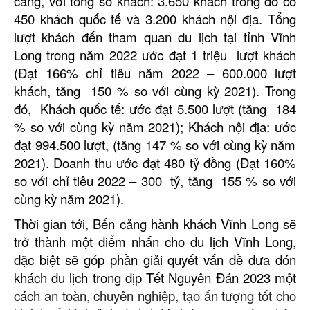
cảng, với tổng số khách: 3.650 khách trong đó có
450 khách quốc tế và 3.200 khách nội địa.
Tổng
lượt khách đến tham quan du lịch tại tỉnh Vĩnh
Long trong năm 2022 ước đạt
1 triệu
lượt khách
(Đạt
166
% chỉ tiêu năm 2022 –
600.000
lượt
khách, tăng
150
% so với cùng kỳ 2021)
.
Trong
đó, Khách quốc tế:
ước
đạt
5.500
lượt (tăng
184
% so với cùng kỳ năm 2021); Khách nội địa:
ước
đạt
994.500
lượt, (tăng
147
% so với cùng kỳ năm
2021). Doanh thu ước đạt
480
tỷ đồng (Đạt
160
%
so với chỉ tiêu 2022 –
300
tỷ, tăng
155
% so với
cùng kỳ năm 2021).
Thời gian tới, Bến cảng hành khách Vĩnh Long sẽ
trở thành một điểm nhấn cho du lịch Vĩnh Long,
đặc biệt sẽ góp phần giải quyết vấn đề đưa đón
khách du lịch trong dịp Tết Nguyên Đán 2023 một
cách
an toàn, chuyên nghiệp, tạo ấn tượng tốt cho