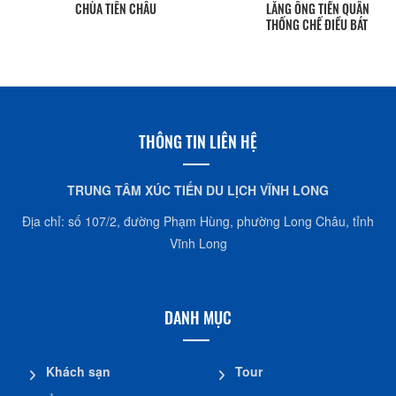
QUANG
SaLa
CHÙA TIÊN CHÂU
LĂNG ÔNG TIỀN QUÂN
THỐNG CHẾ ĐIỀU BÁT
THÔNG TIN LIÊN HỆ
TRUNG TÂM XÚC TIẾN DU LỊCH VĨNH LONG
Địa chỉ: số 107/2, đường Phạm Hùng, phường Long Châu, tỉnh
Vĩnh Long
DANH MỤC
Khách sạn
Tour