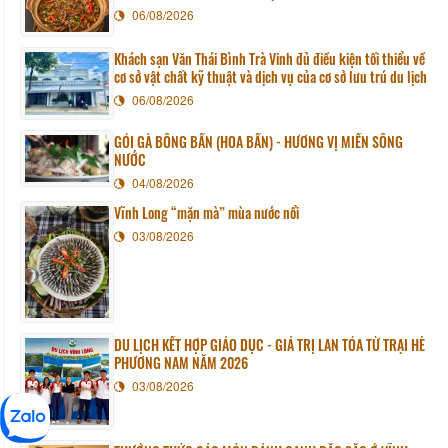
06/08/2026
Khách sạn Văn Thái Bình Trà Vinh đủ điều kiện tối thiểu về
cơ sở vật chất kỹ thuật và dịch vụ của cơ sở lưu trú du lịch
06/08/2026
GỎI GÀ BÔNG BẦN (HOA BẦN) - HƯƠNG VỊ MIỀN SÔNG
NƯỚC
04/08/2026
Vĩnh Long “mặn mà” mùa nước nổi
03/08/2026
DU LỊCH KẾT HỢP GIÁO DỤC - GIÁ TRỊ LAN TỎA TỪ TRẠI HÈ
PHƯƠNG NAM NĂM 2026
03/08/2026