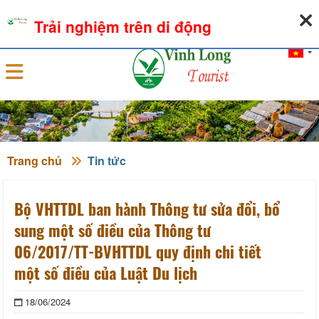
06-08-2026, 01:36:10
THỜI TIẾT
TỶ GIÁ NGOẠI TỆ
Trải nghiệm trên di động
Đăng nhập
Trang chủ
Tin tức
Bộ VHTTDL ban hành Thông tư sửa đổi, bổ
sung một số điều của Thông tư
06/2017/TT-BVHTTDL quy định chi tiết
một số điều của Luật Du lịch
18/06/2024