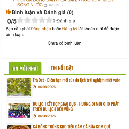
SÔNG NƯỚC
04/08/2026
Bình luận và Đánh giá (
0
)
0
/5
0
Đánh giá
Bạn cần phải
Đăng nhập
hoặc
Đăng ký
tài khoản mới để được
bình luận.
Chưa có bình luận
TIN NỔI BẬT
TIN MỚI NHẤT
Trà Đét - Điểm hẹn mới của du lịch trải nghiệm miệt vườn
06/08/2026
DU LỊCH KẾT HỢP GIÁO DỤC - HƯỚNG ĐI MỚI CHO PHÁT
TRIỂN DU LỊCH BỀN VỮNG
06/08/2026
CÁ BỐNG TRỨNG KHO TIÊU ĐẬM ĐÀ BỮA CƠM QUÊ