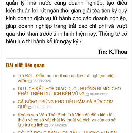
quản lý nhà nước cùng doanh nghiệp, tạo điều
kiện thuận lợi rút ngắn thời gian giải tỏa tiền ký quỹ
kinh doanh dịch vụ lữ hành cho các doanh nghiệp,
giúp doanh nghiệp trang trải các chi phí và vượt
qua khó khăn trước tình hình hiện nay. Thông tư có
hiệu lực thi hành kể từ ngày ký./.
Tin: K.Thoa
Bài viết liên quan
Trà Đét - Điểm hẹn mới của du lịch trải nghiệm miệt
vườn
06/08/2026
DU LỊCH KẾT HỢP GIÁO DỤC - HƯỚNG ĐI MỚI CHO
PHÁT TRIỂN DU LỊCH BỀN VỮNG
06/08/2026
CÁ BỐNG TRỨNG KHO TIÊU ĐẬM ĐÀ BỮA CƠM
QUÊ
06/08/2026
Khách sạn Văn Thái Bình Trà Vinh đủ điều kiện tối
thiểu về cơ sở vật chất kỹ thuật và dịch vụ của cơ sở
lưu trú du lịch
06/08/2026
GỎI GÀ BÔNG BẦN (HOA BẦN) - HƯƠNG VỊ MIỀN