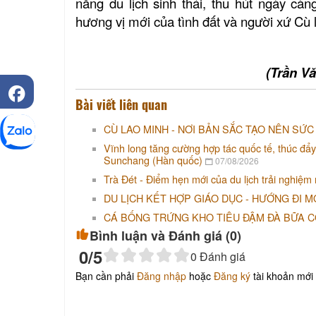
năng du lịch sinh thái
, thu hút ngày cà
hương vị mới của tình đất và người xứ Cù 
(Trần V
Bài viết liên quan
CÙ LAO MINH - NƠI BẢN SẮC TẠO NÊN SỨC
Vĩnh long tăng cường hợp tác quốc tế, thúc đẩy
Sunchang (Hàn quốc)
07/08/2026
Trà Đét - Điểm hẹn mới của du lịch trải nghiệm
DU LỊCH KẾT HỢP GIÁO DỤC - HƯỚNG ĐI M
CÁ BỐNG TRỨNG KHO TIÊU ĐẬM ĐÀ BỮA 
Bình luận và Đánh giá (
0
)
0
/5
0
Đánh giá
Bạn cần phải
Đăng nhập
hoặc
Đăng ký
tài khoản mới 