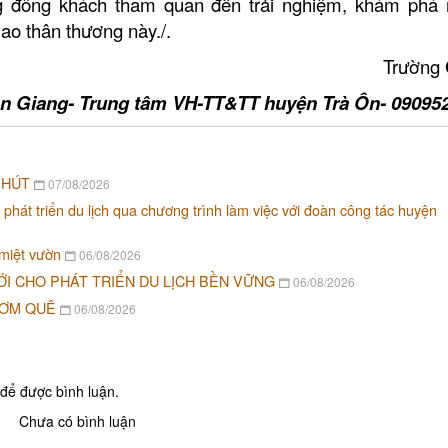
ng đông khách tham quan đến
trải nghiệm, khám phá
lao thân thương này.
/.
Trường
ăn Giang- Trung tâm VH-TT&TT huyện Trà Ôn- 09095
 HÚT
07/08/2026
 phát triển du lịch qua chương trình làm việc với đoàn công tác huyện
 miệt vườn
06/08/2026
ỚI CHO PHÁT TRIỂN DU LỊCH BỀN VỮNG
06/08/2026
Khu tưởng niệm cố Thủ tướng Võ
Khu lưu niệm Chủ t
CƠM QUÊ
06/08/2026
Văn Kiệt
Bộ trưởng Phạm H
BẢO TÀNG VĨNH LONG
KHU DU LỊCH VINH
để được bình luận.
Chưa có bình luận
Khu lưu niệm Giáo sư, Viện sĩ
VĂN THÁNH MIẾU V
Trần Đại Nghĩa