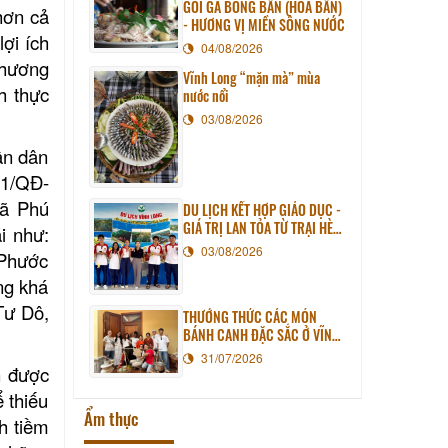
GỎI GÀ BÔNG BẦN (HOA BẦN)
hơn cả
- HƯƠNG VỊ MIỀN SÔNG NƯỚC
ợi ích
04/08/2026
thương
Vĩnh Long “mặn mà” mùa
h thực
nước nổi
03/08/2026
ân dân
41/QĐ-
xã Phú
DU LỊCH KẾT HỢP GIÁO DỤC -
GIÁ TRỊ LAN TỎA TỪ TRẠI HÈ
i như:
PHƯƠNG NAM NĂM 2026
03/08/2026
 Phước
ng khá
Tư Dô,
THƯỞNG THỨC CÁC MÓN
BÁNH CANH ĐẶC SẮC Ở VĨNH
LONG
31/07/2026
n được
 thiếu
Ẩm thực
ch tiềm