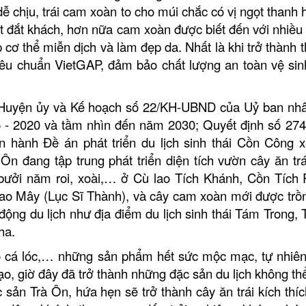
ễ chịu, trái cam xoàn to cho múi chắc có vị ngọt thanh 
ất đắt khách, hơn nữa cam xoàn được biết đến với nhiều l
 cơ thể miễn dịch và làm đẹp da. Nhất là khi trở thành 
iêu chuẩn VietGAP, đảm bảo chất lượng an toàn vệ sin
a Huyện ủy và Kế hoạch số 22/KH-UBND của Uỷ ban nh
015 - 2020 và tầm nhìn đến năm 2030; Quyết định số 27
 hành Đề án phát triển du lịch sinh thái Cồn Công 
n đang tập trung phát triển diện tích vườn cây ăn trá
bưởi năm roi, xoài,… ở Cù lao Tích Khánh, Cồn Tích
lao Mây (Lục Sĩ Thành), và cây cam xoàn mới được trồ
động du lịch
như địa điểm du lịch sinh thái Tám Trong, 
ha.
hô cá lóc,… những sản phẩm hết sức mộc mạc, tự nhiê
ạo, giờ đây đã trở thành những đặc sản du lịch không thể
c sản Trà Ôn,
hứa hẹn sẽ trở thành
cây ăn trái kích thí