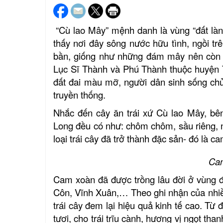
“Cù lao Mây” mệnh danh là vùng “đất làn
thấy nơi đây
sông nước hữu tình
, ngồi t
bần, giống như những đám mây
nên còn 
Lục Sĩ Thành và Phú Thành thuộc huyện T
đất đai màu mỡ, người dân sinh sống chủ
truyền thống.
Nhắc đến cây ăn trái xứ Cù lao Mây, bê
Long đều có như: chôm chôm, sầu riêng, 
loại trái cây đã trở thành đặc sản- đó là c
Cam
Cam xoàn đã được trồng lâu đời ở vùng đ
Côn, Vĩnh Xuân,… Theo ghi nhận của nhiề
trái cây đem lại hiệu quả kinh tế cao.
Từ đ
tươi, cho trái trĩu cành, hương vị ngọt th