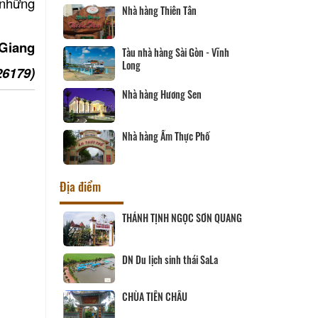
 những
Nhà hàng Thiên Tân
Giang
Tàu nhà hàng Sài Gòn - Vĩnh
Long
26179)
Nhà hàng Hương Sen
Nhà hàng Ẩm Thực Phố
Địa điểm
ịch Hội đồng
THÁNH TỊNH NGỌC SƠN QUANG
ùng
 SANG
DN Du lịch sinh thái SaLa
CHÙA TIÊN CHÂU
ĨNH LONG