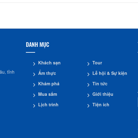
Nhà dừa CocoHome
Đình Tân Hoa
DANH MỤC
Khách sạn
Tour
u, tỉnh
Ẩm thực
Lễ hội & Sự kiện
Khám phá
Tin tức
Mua sắm
Giới thiệu
Lịch trình
Tiện ích