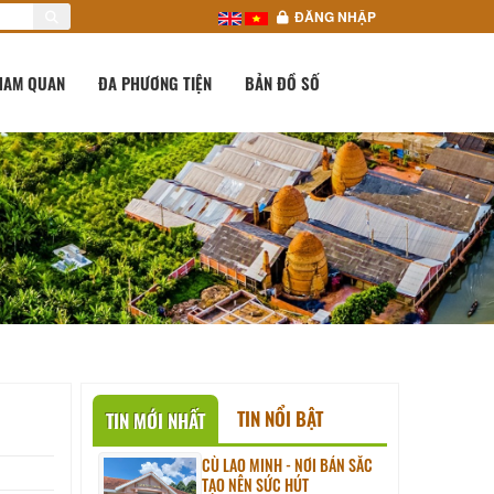
ĐĂNG NHẬP
HAM QUAN
ĐA PHƯƠNG TIỆN
BẢN ĐỒ SỐ
TIN NỔI BẬT
TIN MỚI NHẤT
CÙ LAO MINH - NƠI BẢN SẮC
TẠO NÊN SỨC HÚT