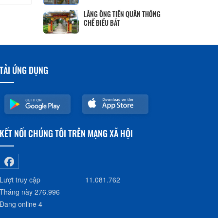
LĂNG ÔNG TIỀN QUÂN THỐNG
CHẾ ĐIỀU BÁT
TẢI ỨNG DỤNG
KẾT NỐI CHÚNG TÔI TRÊN MẠNG XÃ HỘI
Lượt truy cập
11.081.762
Tháng này
276.996
Đang online
4