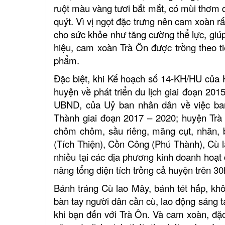
ruột màu vàng tươi bắt mắt, có mùi thơm d
quýt. Vì vị ngọt đặc trưng nên cam xoàn r
cho sức khỏe như tăng cường thể lực, giúp
hiệu, cam xoàn Trà Ôn được trồng theo t
phẩm.
Đặc biệt, khi Kế hoạch số 14-KH/HU củ
huyện về phát triển du lịch giai đoạn 2
UBND, của Uỷ ban nhân dân về việc ban
Thành giai đoạn 2017 – 2020; huyện Trà Ô
chôm chôm, sầu riêng, măng cụt, nhãn, 
(Tích Thiện), Cồn Công (Phú Thành), Cù 
nhiều
tại
các địa phương kinh doanh hoạt 
nâng tổng diện tích trồng cả huyện trên 30
Bánh tráng Cù lao Mây, bánh tét hấp, k
bàn tay người dân cần cù, lao động sáng t
khi bạn đến với Trà Ôn. Và cam xoàn, đặ