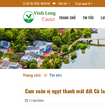
09-08-2026, 08:02:47
Thời tiết
Tỷ giá ngoại tệ
TRANG CHỦ
TIN TỨC
LƯ
Trang chủ
Tin tức
Cam xoàn vị ngọt thanh mát đất Cù l
11/06/2024