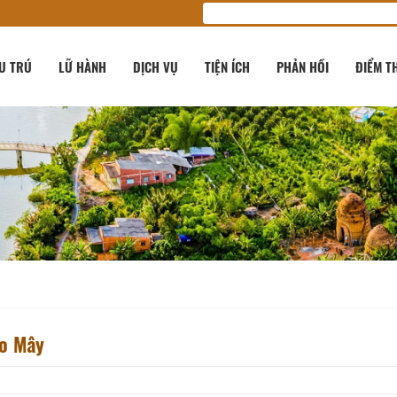
U TRÚ
LỮ HÀNH
DỊCH VỤ
TIỆN ÍCH
PHẢN HỒI
ĐIỂM T
ao Mây