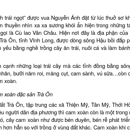
h trái ngọt”
được vua Nguyễn Ánh đặt từ lúc thuở sơ kh
rên thuyền nhìn xa xa sương khói ẩn hiện trong những t
gọi là Cù lao Vân Châu.
Hiện nơi đây là địa phận của 
rà Ôn, tỉnh Vĩnh Long, được dòng sông Hậu bồi đắp p
 yếu bằng nghề trồng cây ăn trái, nuôi cá và làm bánh
n cạnh những loại trái cây mà các tỉnh đồng bằng sô
nhãn, bưởi năm roi, măng cụt, cam sành, vú sữa…còn 
am xoàn.
 xoàn đặc sản Trà Ôn
ất Trà Ôn, tập trung các xã Thiện Mỹ, Tân Mỹ, Thới Hò
u người dân địa phương thì cam xoàn còn là một trong
ó, cây cam xoàn như được bén duyên, bén rễ phát triể
anh hơn hẳn so với trồng ở vùng đất khác
. Cam xoàn khi c