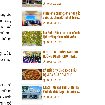
07/08/2026
Vĩnh long tăng cường hợp tác
ai, do
quốc tế, thúc đẩy phát triển
án cây
du lịch qua chương trình làm
07/08/2026
hai xã
việc với đoàn công tác huyện
Sunchang (Hàn quốc)
hù sa,
Trà Đét - Điểm hẹn mới của du
lịch trải nghiệm miệt vườn
 tráng
06/08/2026
DU LỊCH KẾT HỢP GIÁO DỤC -
ng Cửu
HƯỚNG ĐI MỚI CHO PHÁT
có một
TRIỂN DU LỊCH BỀN VỮNG
06/08/2026
CÁ BỐNG TRỨNG KHO TIÊU
ĐẬM ĐÀ BỮA CƠM QUÊ
06/08/2026
a, Trà
Khách sạn Văn Thái Bình Trà
 những
Vinh đủ điều kiện tối thiểu về
cơ sở vật chất kỹ thuật và
n xanh
06/08/2026
dịch vụ của cơ sở lưu trú du
hín có
lịch