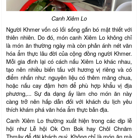
Canh Xiêm Lo
Người Khmer vốn có lối sống gắn bó mật thiết với
thiên nhiên. Do đó, món canh Xiêm Lo không chỉ
là món ăn thường ngày mà còn phản ánh nét văn
hóa ẩm thực lâu đời của cộng đồng người Khmer.
Mỗi gia đình lại có cách nấu Xiêm Lo khác nhau,
tạo nên nhiều biến tấu với hương vị riêng và có
điểm nhấn như: nguyên liệu có thêm măng chua,
hoặc nấu cay đậm hơn để phù hợp khẩu vị địa
phương
,..
. Sự đa dạng ấy làm cho món ăn này
càng trở nên hấp dẫn đối với khách du lịch yêu
thích khám phá văn hóa ẩm thực
bản địa
.
Canh Xiêm Lo thường xuất hiện
t
rong các dịp lễ
hội như Lễ hội Ok Om Bok hay Chôl Chnăm
Thmây để đãi khách quý. Không chỉ là món ăn mà