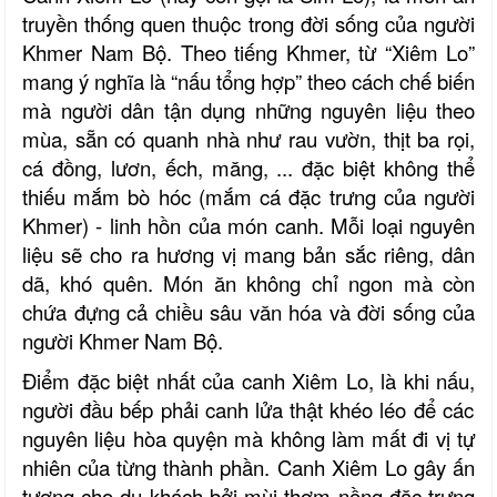
truyền thống quen thuộc trong đời sống của người
Khmer Nam Bộ. Theo tiếng Khmer,
từ “
Xiêm Lo”
mang ý nghĩa là “nấu tổng hợp”
theo cách chế biến
mà người dân tận dụng những nguyên liệu theo
mùa, sẵn có quanh nhà như
rau vườn, thịt ba rọi,
cá
đồng, lươn, ếch, măng, ... đặc biệt không thể
thiếu mắm bò hóc (
mắm cá đặc trưng của người
Khmer
)
-
linh hồn của món canh. Mỗi loại nguyên
liệu sẽ cho ra hương vị mang bản sắc riêng, dân
dã, khó quên. Món ăn không chỉ ngon mà còn
chứa đựng cả chiều sâu văn hóa và đời sống của
người
Khmer Nam Bộ
.
Điểm đặc biệt nhất của canh Xiêm Lo
,
là khi nấu
,
người đầu bếp phải canh lửa thật khéo léo để các
nguyên liệu hòa quyện mà không làm mất đi vị tự
nhiên của từng thành phần. Canh Xiêm Lo gây ấn
tượng cho du khách bởi mùi thơm nồng đặc trưng