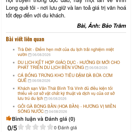
Long quê tôi - nơi lưu giữ và lan toả giá trị văn hoá
tốt đẹp đến với du khách.
Bài, Ảnh: Bảo Trâm
Bài viết liên quan
Trà Đét - Điểm hẹn mới của du lịch trải nghiệm miệt
vườn
06/08/2026
DU LỊCH KẾT HỢP GIÁO DỤC - HƯỚNG ĐI MỚI CHO
PHÁT TRIỂN DU LỊCH BỀN VỮNG
06/08/2026
CÁ BỐNG TRỨNG KHO TIÊU ĐẬM ĐÀ BỮA CƠM
QUÊ
06/08/2026
Khách sạn Văn Thái Bình Trà Vinh đủ điều kiện tối
thiểu về cơ sở vật chất kỹ thuật và dịch vụ của cơ sở
lưu trú du lịch
06/08/2026
GỎI GÀ BÔNG BẦN (HOA BẦN) - HƯƠNG VỊ MIỀN
SÔNG NƯỚC
04/08/2026
Bình luận và Đánh giá (
0
)
0
/5
0
Đánh giá