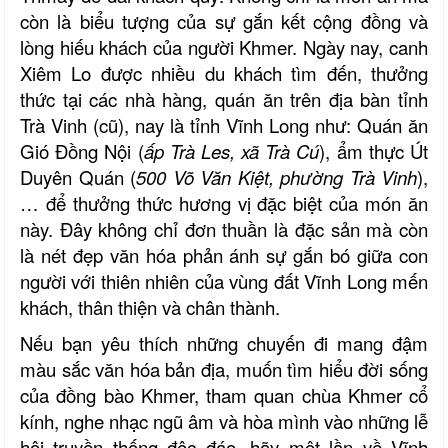
còn là biểu tượng của sự gắn kết cộng đồng và
lòng hiếu khách của người Khmer.
Ngày nay, canh
Xiêm Lo được nhiều du khách tìm đến, thưởng
thức tại các nhà hàng, quán ăn trên địa bàn tỉnh
Trà Vinh (cũ), nay là tỉnh Vĩnh Long như: Quán ăn
Gió Đồng Nội (
ấp Trà Les, xã Trà Cú
), ẩm thực Út
Duyên Quán (
500 Võ Văn Kiệt, phường Trà Vinh
),
… để thưởng thức hương vị đặc biệt của món ăn
này. Đây không chỉ đơn thuần là đặc sản mà còn
là nét đẹp văn hóa phản ánh sự gắn bó giữa con
người với thiên nhiên của vùng đất Vĩnh Long mến
khách, thân thiện và chân thành.
Nếu bạn yêu thích những chuyến đi mang đậm
màu sắc văn hóa bản địa, muốn tìm hiểu đời sống
của đồng bào Khmer, tham quan chùa Khmer cổ
kính, nghe nhạc ngũ âm và hòa mình vào những lễ
hội truyền thống độc đáo, hãy một lần về Vĩnh