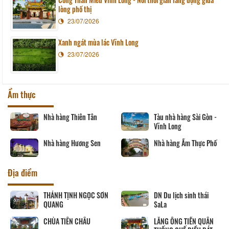
lòng phố thị
23/07/2026
Xanh ngát mùa lác Vĩnh Long
23/07/2026
Ẩm thực
Nhà hàng Thiên Tân
Tàu nhà hàng Sài Gòn -
Vĩnh Long
Nhà hàng Hương Sen
Nhà hàng Ẩm Thực Phố
Địa điểm
THÁNH TỊNH NGỌC SƠN
DN Du lịch sinh thái
QUANG
SaLa
CHÙA TIÊN CHÂU
LĂNG ÔNG TIỀN QUÂN