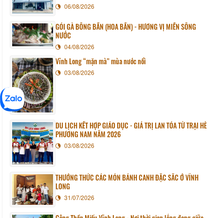
06/08/2026
GỎI GÀ BÔNG BẦN (HOA BẦN) - HƯƠNG VỊ MIỀN SÔNG
NƯỚC
04/08/2026
Vĩnh Long “mặn mà” mùa nước nổi
03/08/2026
DU LỊCH KẾT HỢP GIÁO DỤC - GIÁ TRỊ LAN TỎA TỪ TRẠI HÈ
PHƯƠNG NAM NĂM 2026
03/08/2026
THƯỞNG THỨC CÁC MÓN BÁNH CANH ĐẶC SẮC Ở VĨNH
LONG
31/07/2026
Công Thần Miếu Vĩnh Long - Nơi thời gian lắng đọng giữa