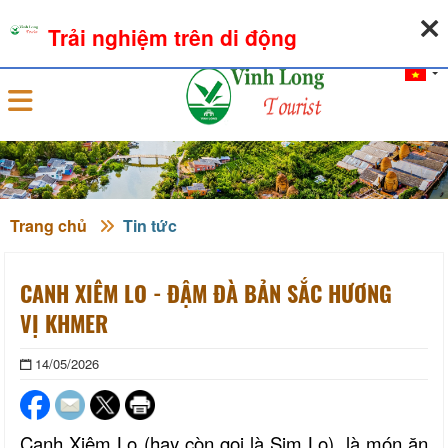
07-08-2026, 07:56:57
THỜI TIẾT
TỶ GIÁ NGOẠI TỆ
Trải nghiệm trên di động
Đăng nhập
Trang chủ
Tin tức
CANH XIÊM LO - ĐẬM ĐÀ BẢN SẮC HƯƠNG
VỊ KHMER
14/05/2026
Canh Xiêm Lo
(
hay còn gọi là Sim L
o)
, là món ăn