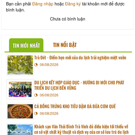
Bạn cần phải
Đăng nhập
hoặc
Đăng ký
tài khoản mới để được
bình luận.
Chưa có bình luận
TIN NỔI BẬT
TIN MỚI NHẤT
Trà Đét - Điểm hẹn mới của du lịch trải nghiệm miệt vườn
06/08/2026
DU LỊCH KẾT HỢP GIÁO DỤC - HƯỚNG ĐI MỚI CHO PHÁT
TRIỂN DU LỊCH BỀN VỮNG
06/08/2026
CÁ BỐNG TRỨNG KHO TIÊU ĐẬM ĐÀ BỮA CƠM QUÊ
06/08/2026
Khách sạn Văn Thái Bình Trà Vinh đủ điều kiện tối thiểu về
cơ sở vật chất kỹ thuật và dịch vụ của cơ sở lưu trú du lịch