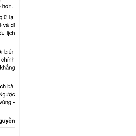
ẽ hơn.
iữ lại
ề và di
u lịch
i biến
 chính
 khẳng
ch bài
. Ngược
vùng -
n