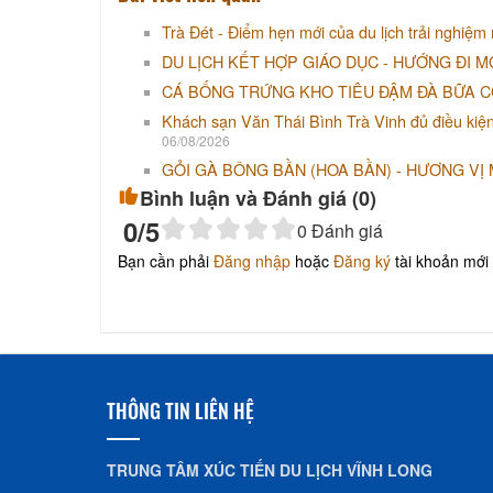
Trà Đét - Điểm hẹn mới của du lịch trải nghiệm
DU LỊCH KẾT HỢP GIÁO DỤC - HƯỚNG ĐI M
CÁ BỐNG TRỨNG KHO TIÊU ĐẬM ĐÀ BỮA 
Khách sạn Văn Thái Bình Trà Vinh đủ điều kiện tố
06/08/2026
GỎI GÀ BÔNG BẦN (HOA BẦN) - HƯƠNG VỊ
Bình luận và Đánh giá (
0
)
0
/5
0
Đánh giá
Bạn cần phải
Đăng nhập
hoặc
Đăng ký
tài khoản mới 
THÔNG TIN LIÊN HỆ
TRUNG TÂM XÚC TIẾN DU LỊCH VĨNH LONG