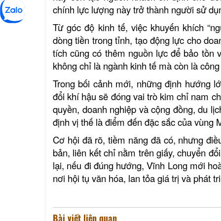
chính lực lượng này trở thành người sử dụ
Từ góc độ kinh tế, việc khuyến khích “n
dòng tiền trong tỉnh, tạo động lực cho doa
tích cũng có thêm nguồn lực để bảo tồn v
không chỉ là ngành kinh tế mà còn là công 
Trong bối cảnh mới, những định hướng lớ
đổi khí hậu sẽ đóng vai trò kim chỉ nam c
quyền, doanh nghiệp và cộng đồng, du lị
định vị thế là điểm đến đặc sắc của vùng
Cơ hội đã rõ, tiềm năng đã có, nhưng đi
bản, liên kết chỉ nằm trên giấy, chuyển đổi
lại, nếu đi đúng hướng, Vĩnh Long mới hoà
nơi hội tụ văn hóa, lan tỏa giá trị và phát t
Ho
Bài viết liên quan