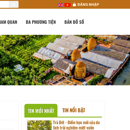
ĐĂNG NHẬP
HAM QUAN
ĐA PHƯƠNG TIỆN
BẢN ĐỒ SỐ
TIN NỔI BẬT
TIN MỚI NHẤT
Trà Đét - Điểm hẹn mới của du
lịch trải nghiệm miệt vườn