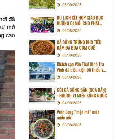
06/08/2026
DU LỊCH KẾT HỢP GIÁO DỤC -
mới đã
HƯỚNG ĐI MỚI CHO PHÁT
 sự mở
TRIỂN DU LỊCH BỀN VỮNG
06/08/2026
ng cao
CÁ BỐNG TRỨNG KHO TIÊU
ĐẬM ĐÀ BỮA CƠM QUÊ
06/08/2026
Khách sạn Văn Thái Bình Trà
Vinh đủ điều kiện tối thiểu về
cơ sở vật chất kỹ thuật và
06/08/2026
dịch vụ của cơ sở lưu trú du
lịch
GỎI GÀ BÔNG BẦN (HOA BẦN)
- HƯƠNG VỊ MIỀN SÔNG NƯỚC
04/08/2026
Vĩnh Long “mặn mà” mùa
nước nổi
03/08/2026