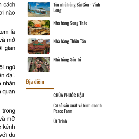
ần cách
Phố
Tàu nhà hàng Sài Gòn - Vĩnh
Long
ơi nào
en
Nhà hàng Song Thảo
xem là
 và mở
h
Nhà hàng Thiên Tân
i gian
hủy
Nhà hàng Sáu Tú
ội ngũ
n đại.
Địa điểm
o nhận
h quan
 SƠN QUANG
CHÙA PHƯỚC HẬU
 trong
i SaLa
Cơ sở sản xuất và kinh doanh
 và mở
Peace Farm
c kênh
Út Trinh
với du