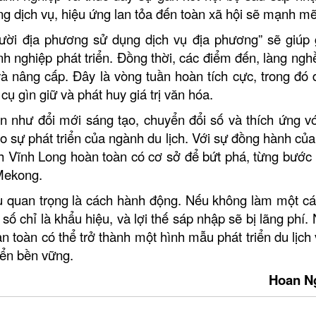
ng dịch vụ, hiệu ứng lan tỏa đến toàn xã hội sẽ mạnh m
gười địa phương sử dụng dịch vụ địa phương” sẽ giúp g
nh nghiệp phát triển. Đồng thời, các điểm đến, làng ngh
à nâng cấp. Đây là vòng tuần hoàn tích cực, trong đó d
cụ gìn giữ và phát huy giá trị văn hóa.
n như đổi mới sáng tạo, chuyển đổi số và thích ứng vớ
ho sự phát triển của ngành du lịch. Với sự đồng hành của
ch Vĩnh Long hoàn toàn có cơ sở để bứt phá, từng bước
 Mekong.
ều quan trọng là cách hành động. Nếu không làm một cá
 số chỉ là khẩu hiệu, và lợi thế sáp nhập sẽ bị lãng phí
n toàn có thể trở thành một hình mẫu phát triển du lịch 
riển bền vững.
an Nguyễ