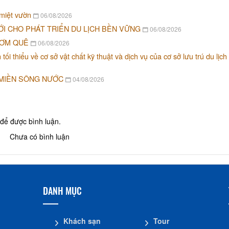
 miệt vườn
06/08/2026
ỚI CHO PHÁT TRIỂN DU LỊCH BỀN VỮNG
06/08/2026
CƠM QUÊ
06/08/2026
i thiểu về cơ sở vật chất kỹ thuật và dịch vụ của cơ sở lưu trú du lịch
 MIỀN SÔNG NƯỚC
04/08/2026
để được bình luận.
Chưa có bình luận
DANH MỤC
Khách sạn
Tour