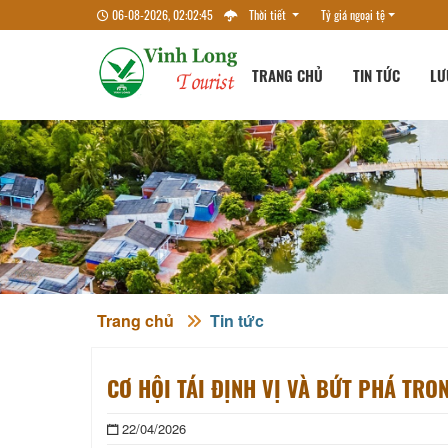
06-08-2026, 02:02:46
Thời tiết
Tỷ giá ngoại tệ
TRANG CHỦ
TIN TỨC
LƯ
Trang chủ
Tin tức
CƠ HỘI TÁI ĐỊNH VỊ VÀ BỨT PHÁ TRO
22/04/2026