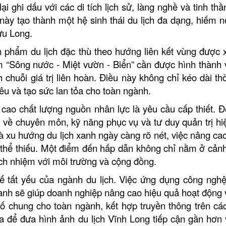
ại ghi dấu với các di tích lịch sử, làng nghề và tinh th
Nhà hàng Ẩm Thực 
này tạo thành một hệ sinh thái du lịch đa dạng, hiếm n
ửu Long.
Nhà hàng Hương S
ản phẩm du lịch đặc thù theo hướng liên kết vùng được 
ệm “Sông nước - Miệt vườn - Biển” cần được hình thành
Nhà hàng Ngân Vin
 chuỗi giá trị liên hoàn. Điều này không chỉ kéo dài thờ
iêu và tạo sức lan tỏa cho toàn ngành.
Nhà hàng Phương T
cao chất lượng nguồn nhân lực là yêu cầu cấp thiết. Đ
 về chuyên môn, kỹ năng phục vụ và tư duy quản trị hiệ
 và xu hướng du lịch xanh ngày càng rõ nét, việc nâng ca
g thể thiếu. Một điểm đến hấp dẫn không chỉ nằm ở cản
Khu lưu niệm Chủ tịch Hội đồng
THÁNH TỊNH NGỌC
ách nhiệm với môi trường và cộng đồng.
Bộ trưởng Phạm Hùng
ế tất yếu của ngành du lịch. Việc ứng dụng công nghệ
KHU DU LỊCH VINH SANG
DN Du lịch sinh thá
ành sẽ giúp doanh nghiệp nâng cao hiệu quả hoạt động
số chung cho toàn ngành, kết hợp truyền thông trên cá
CHÙA TIÊN CHÂU
VĂN THÁNH MIẾU VĨNH LONG
óa để đưa hình ảnh du lịch Vĩnh Long tiếp cận gần hơn 