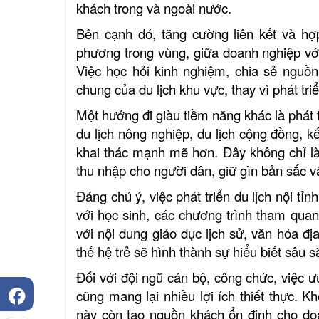
khách trong và ngoài nước.
Nhà dừa CocoHome
Bên cạnh đó, tăng cường liên kết và hợp
phương trong vùng, giữa doanh nghiệp vớ
Việc học hỏi kinh nghiệm, chia sẻ nguồn
chung của du lịch khu vực, thay vì phát tr
Một hướng đi giàu tiềm năng khác là phát 
du lịch nông nghiệp, du lịch cộng đồng,
khai thác mạnh mẽ hơn. Đây không chỉ l
thu nhập cho người dân, giữ gìn bản sắc v
Đáng chú ý, việc phát triển du lịch nội t
với học sinh, các chương trình tham quan
với nội dung giáo dục lịch sử, văn hóa đ
thế hệ trẻ sẽ hình thành sự hiểu biết sâu 
Đối với đội ngũ cán bộ, công chức, việc ưu 
cũng mang lại nhiều lợi ích thiết thực.
này còn tạo nguồn khách ổn định cho doa