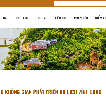
U TRÚ
LỮ HÀNH
DỊCH VỤ
TIỆN ÍCH
PHẢN HỒI
ĐIỂM T
NG KHÔNG GIAN PHÁT TRIỂN DU LỊCH VĨNH LONG