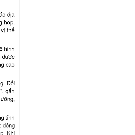
ÂN THỐNG
ác địa
g hợp.
vị thế
ô hình
n được
ng cao
g. Đối
”, gắn
hướng,
ng tỉnh
t động
p. Khi