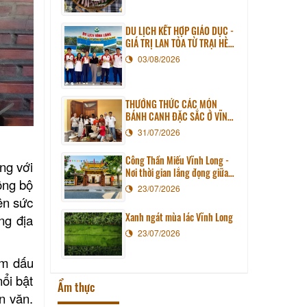
DU LỊCH KẾT HỢP GIÁO DỤC -
GIÁ TRỊ LAN TỎA TỪ TRẠI HÈ
PHƯƠNG NAM NĂM 2026
03/08/2026
THƯỞNG THỨC CÁC MÓN
BÁNH CANH ĐẶC SẮC Ở VĨNH
LONG
31/07/2026
Công Thần Miếu Vĩnh Long -
ng với
Nơi thời gian lắng đọng giữa
ồng bộ
lòng phố thị
23/07/2026
nên sức
Xanh ngát mùa lác Vĩnh Long
ng địa
23/07/2026
ậm dấu
ổi bật
Ẩm thực
n văn.