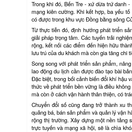
Trong khi đó, Bến Tre - xứ dừa trứ danh - l
mạng kiên cường. Khi kết hợp, ba yếu tố 
có được trong khu vực Đồng bằng sông C
Từ thực tiễn đó, định hướng phát triển s
giải pháp trọng tâm. Các tuyến trải nghi
rộng, kết nối các điểm đến hiện hữu thành
lưu trú của du khách mà còn gia tăng chi t
Song song với phát triển sản phẩm, nâng 
lao động du lịch cần được đào tạo bài bản
Đặc biệt, trong bối cảnh biến đổi khí hậu
thức về phát triển bền vững là điều khôn
Khu tưởng niệm cố Thủ tướng Võ
mà còn ở cách vận hành thân thiện, có tr
Văn Kiệt
Chuyển đổi số cũng đang trở thành xu th
BẢO TÀNG VĨNH LONG
quảng bá, bán sản phẩm và quản lý vận h
rộng thị trường. Xây dựng một nền tảng 
Khu lưu niệm Giáo sư, Viện sĩ
trực tuyến và mạng xã hội, sẽ là chìa kh
Trần Đại Nghĩa