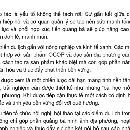
LĂNG ÔNG TIỀN QU
Đình Tân Hoa
 tác là yếu tố không thể tách rời. Sự gắn kết giữa c
CHẾ ĐIỀU BÁT
i hiệp hội và cơ quan quản lý sẽ tạo nên sức mạnh tổn
 lực và phối hợp xúc tiến quảng bá sẽ giúp nâng cao 
iển đơn lẻ, manh mún.
triển du lịch gắn với nông nghiệp và kinh tế xanh. Các m
 kết hợp với sản phẩm OCOP và đặc sản địa phương cầ
à cách tạo ra sản phẩm khác biệt mà còn góp phần nâ
ăn hóa và thúc đẩy phát triển bền vững.
ỉnh được xem là một chiến lược dài hạn mang tính nền tản
, trải nghiệm cần được thiết kế như những “bài học mở
ịa phương. Khi được tiếp cận thực tế một cách có định 
sắc và tình yêu bền vững đối với quê hương.
tiên tổ chức hội nghị, hội thảo tại các điểm du lịch tro
 Không chỉ góp phần quảng bá hình ảnh địa phương, hoạ
nh nghiệp và thúc đẩy sự gắn kết nội bộ sau sáp nhậ