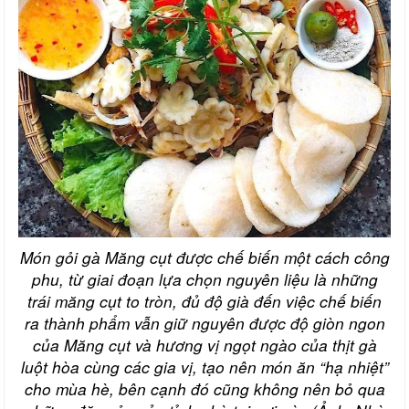
Món gỏi gà Măng cụt được chế biến một cách công
phu, từ giai đoạn lựa chọn nguyên liệu là những
trái măng cụt to tròn, đủ độ già đến việc chế biến
ra thành phẩm vẫn giữ nguyên được độ giòn ngon
của Măng cụt và hương vị ngọt ngào của thịt gà
luột hòa cùng các gia vị, tạo nên món ăn “hạ nhiệt”
cho mùa hè, bên cạnh đó cũng không nên bỏ qua