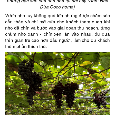
những đặc sản của tỉnh nhà tại nơi này (Ảnh: Nhà
Dừa Coco home)
Vườn nho tuy không quá lớn nhưng được chăm sóc
cẩn thận và chỉ mở cửa cho khách tham quan khi
nho đã chín và bước vào giai đoạn thu hoạch, từng
chùm nho xanh - chín xen lẫn vào nhau, đu đưa
trên giàn tre cao hơn đầu người, làm cho du khách
thêm phần thích thú.