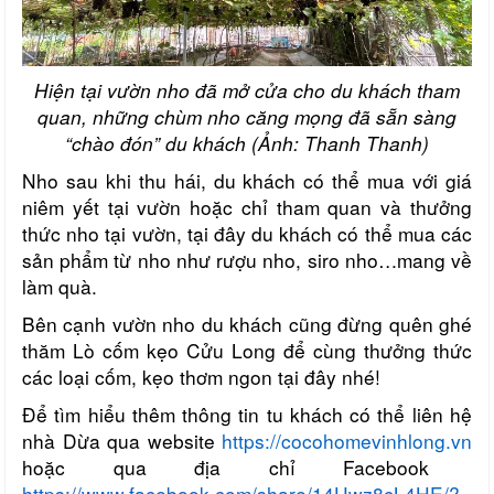
Hiện tại vườn nho đã mở cửa cho du khách tham
quan, những chùm nho căng mọng đã sẵn sàng
“chào đón” du khách (Ảnh: Thanh Thanh)
Nho sau khi thu hái, du khách có thể mua với giá
niêm yết tại vườn hoặc chỉ tham quan và thưởng
thức nho tại vườn, tại đây du khách có thể mua các
sản phẩm từ nho như rượu nho, siro nho…mang về
làm quà.
Bên cạnh vườn nho du khách cũng đừng quên ghé
thăm Lò cốm kẹo Cửu Long để cùng thưởng thức
các loại cốm, kẹo thơm ngon tại đây nhé!
Để tìm hiểu thêm thông tin tu khách có thể liên hệ
nhà Dừa qua website
https://cocohomevinhlong.vn
hoặc qua địa chỉ Facebook
https://www.facebook.com/share/14Uwz8cL4HE/?