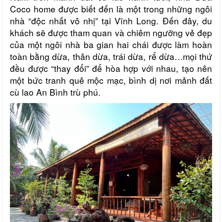
Coco home được biết đến là một trong những ngôi
nhà “độc nhất vô nhị” tại Vĩnh Long. Đến đây, du
khách sẽ được tham quan và chiêm ngưỡng vẻ đẹp
của một ngôi nhà ba gian hai chái được làm hoàn
toàn bằng dừa, thân dừa, trái dừa, rể dừa…mọi thứ
đều được “thay đổi” để hòa hợp với nhau, tạo nên
một bức tranh quê mộc mạc, bình dị nơi mảnh đất
cù lao An Bình trù phú.