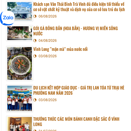
Khách sạn Văn Thái Bình Trà Vinh đủ điều kiện tối thiểu về
cơ sở vật chất kỹ thuật và dịch vụ của cơ sở lưu trú du lịch
06/08/2026
GỎI GÀ BÔNG BẦN (HOA BẦN) - HƯƠNG VỊ MIỀN SÔNG
NƯỚC
04/08/2026
Vĩnh Long “mặn mà” mùa nước nổi
03/08/2026
DU LỊCH KẾT HỢP GIÁO DỤC - GIÁ TRỊ LAN TỎA TỪ TRẠI HÈ
PHƯƠNG NAM NĂM 2026
03/08/2026
THƯỞNG THỨC CÁC MÓN BÁNH CANH ĐẶC SẮC Ở VĨNH
LONG
31/07/2026