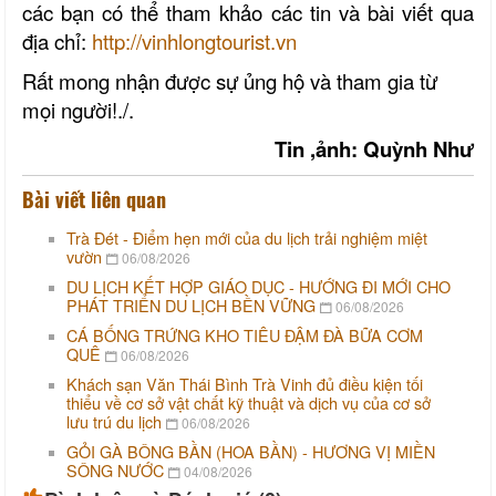
các bạn có thể tham khảo các tin và bài viết qua
địa chỉ:
http://vinhlongtourist.vn
Rất mong nhận được sự ủng hộ và tham gia từ
mọi người!./.
Tin ,ảnh: Quỳnh Như
Bài viết liên quan
Trà Đét - Điểm hẹn mới của du lịch trải nghiệm miệt
vườn
06/08/2026
DU LỊCH KẾT HỢP GIÁO DỤC - HƯỚNG ĐI MỚI CHO
PHÁT TRIỂN DU LỊCH BỀN VỮNG
06/08/2026
CÁ BỐNG TRỨNG KHO TIÊU ĐẬM ĐÀ BỮA CƠM
QUÊ
06/08/2026
Khách sạn Văn Thái Bình Trà Vinh đủ điều kiện tối
thiểu về cơ sở vật chất kỹ thuật và dịch vụ của cơ sở
lưu trú du lịch
06/08/2026
GỎI GÀ BÔNG BẦN (HOA BẦN) - HƯƠNG VỊ MIỀN
SÔNG NƯỚC
04/08/2026