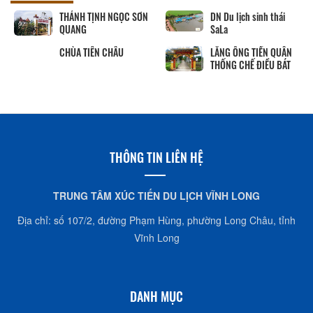
THÁNH TỊNH NGỌC SƠN
DN Du lịch sinh thái
QUANG
SaLa
CHÙA TIÊN CHÂU
LĂNG ÔNG TIỀN QUÂN
THỐNG CHẾ ĐIỀU BÁT
THÔNG TIN LIÊN HỆ
TRUNG TÂM XÚC TIẾN DU LỊCH VĨNH LONG
Địa chỉ: số 107/2, đường Phạm Hùng, phường Long Châu, tỉnh
Vĩnh Long
DANH MỤC