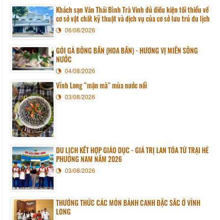
Khách sạn Văn Thái Bình Trà Vinh đủ điều kiện tối thiểu về
cơ sở vật chất kỹ thuật và dịch vụ của cơ sở lưu trú du lịch
06/08/2026
GỎI GÀ BÔNG BẦN (HOA BẦN) - HƯƠNG VỊ MIỀN SÔNG
NƯỚC
04/08/2026
Vĩnh Long “mặn mà” mùa nước nổi
03/08/2026
DU LỊCH KẾT HỢP GIÁO DỤC - GIÁ TRỊ LAN TỎA TỪ TRẠI HÈ
PHƯƠNG NAM NĂM 2026
03/08/2026
THƯỞNG THỨC CÁC MÓN BÁNH CANH ĐẶC SẮC Ở VĨNH
LONG