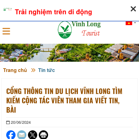
06-08-2026, 08:55:11
THỜI TIẾT
TỶ GIÁ NGOẠI TỆ
Trải nghiệm trên di động
Đăng nhập
Trang chủ
Tin tức
CỔNG THÔNG TIN DU LỊCH VĨNH LONG TÌM
KIẾM CỘNG TÁC VIÊN THAM GIA VIẾT TIN,
BÀI
20/06/2024