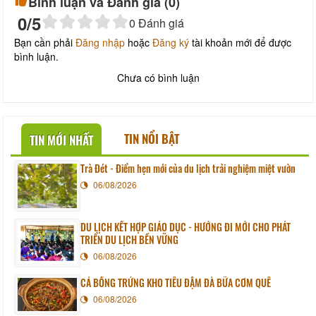
Bình luận và Đánh giá (
0
)
0
/5
0
Đánh giá
Bạn cần phải
Đăng nhập
hoặc
Đăng ký
tài khoản mới để được
bình luận.
Chưa có bình luận
TIN NỔI BẬT
TIN MỚI NHẤT
Trà Đét - Điểm hẹn mới của du lịch trải nghiệm miệt vườn
06/08/2026
DU LỊCH KẾT HỢP GIÁO DỤC - HƯỚNG ĐI MỚI CHO PHÁT
TRIỂN DU LỊCH BỀN VỮNG
06/08/2026
CÁ BỐNG TRỨNG KHO TIÊU ĐẬM ĐÀ BỮA CƠM QUÊ
06/08/2026