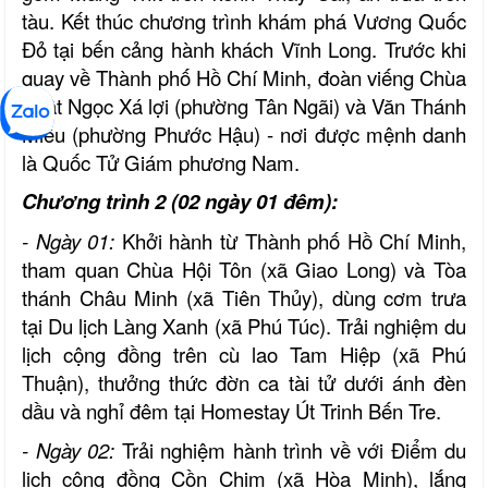
tàu. Kết thúc chương trình khám phá Vương Quốc
Đỏ tại bến cảng hành khách Vĩnh Long. Trước khi
quay về Thành phố Hồ Chí Minh, đoàn viếng Chùa
Phật Ngọc Xá lợi (phường Tân Ngãi) và Văn Thánh
Miếu (phường Phước Hậu) - nơi được mệnh danh
là Quốc Tử Giám phương Nam.
Chương trình 2 (02 ngày 01 đêm):
- Ngày 01:
Khởi hành từ Thành phố Hồ Chí Minh,
tham quan Chùa Hội Tôn (xã Giao Long) và Tòa
thánh Châu Minh (xã Tiên Thủy), dùng cơm trưa
tại Du lịch Làng Xanh (xã Phú Túc). Trải nghiệm du
lịch cộng đồng trên cù lao Tam Hiệp (xã Phú
Thuận), thưởng thức đờn ca tài tử dưới ánh đèn
dầu và nghỉ đêm tại Homestay Út Trinh Bến Tre.
- Ngày 02:
Trải nghiệm hành trình về với Điểm du
lịch cộng đồng Cồn Chim (xã Hòa Minh), lắng