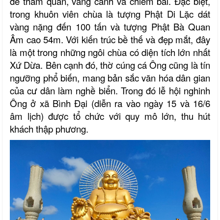
để tham quan, vãng cảnh và chiêm bái. Đặc biệt,
trong khuôn viên chùa là tượng Phật Di Lặc dát
vàng nặng đến 100 tấn và tượng Phật Bà Quan
Âm cao 54m.
Với kiến trúc bề thế và đẹp mắt, đây
là một trong những ngôi chùa có diện tích lớn nhất
Xứ Dừa. Bên cạnh đó, thờ cúng cá Ông cũng là tín
ngưỡng phổ biến, mang bản sắc văn hóa dân gian
của cư dân làm nghề biển. Trong đó lễ hội nghinh
Ông ở xã Bình Đại (diễn ra vào ngày 15 và 16/6
âm lịch) được tổ chức với quy mô lớn, thu hút
khách thập phương.