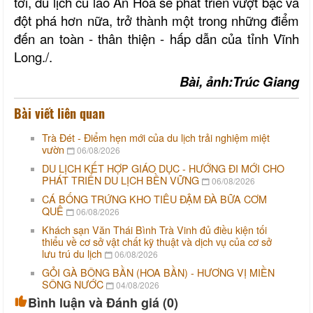
tới, du lịch cù lao An Hóa sẽ phát triển vượt bậc và
đột phá hơn nữa, trở thành một trong những điểm
đến an toàn - thân thiện - hấp dẫn của tỉnh Vĩnh
Long./.
Bài, ảnh:Trúc Giang
Bài viết liên quan
Trà Đét - Điểm hẹn mới của du lịch trải nghiệm miệt
vườn
06/08/2026
DU LỊCH KẾT HỢP GIÁO DỤC - HƯỚNG ĐI MỚI CHO
PHÁT TRIỂN DU LỊCH BỀN VỮNG
06/08/2026
CÁ BỐNG TRỨNG KHO TIÊU ĐẬM ĐÀ BỮA CƠM
QUÊ
06/08/2026
Khách sạn Văn Thái Bình Trà Vinh đủ điều kiện tối
thiểu về cơ sở vật chất kỹ thuật và dịch vụ của cơ sở
lưu trú du lịch
06/08/2026
GỎI GÀ BÔNG BẦN (HOA BẦN) - HƯƠNG VỊ MIỀN
SÔNG NƯỚC
04/08/2026
Bình luận và Đánh giá (
0
)