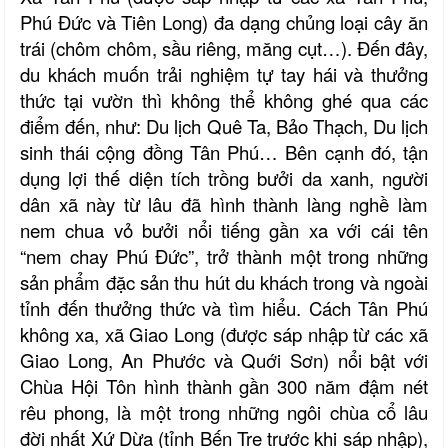
Phú Đức và Tiên Long) đa dạng chủng loại cây ăn
trái (chôm chôm, sầu riêng, măng cụt…). Đến đây,
du khách muốn trải nghiệm tự tay hái và thưởng
thức tại vườn thì không thể không ghé qua các
điểm đến, như: Du lịch Quê Ta, Bảo Thạch, Du lịch
sinh thái cộng đồng Tân Phú… Bên cạnh đó, tận
dụng lợi thế diện tích trồng bưởi da xanh, người
dân xã này từ lâu đã hình thành làng nghề làm
nem chua vỏ bưởi nổi tiếng gần xa với cái tên
“nem chay Phú Đức”, trở thành một trong những
sản phẩm đặc sản thu hút du khách trong và ngoài
tỉnh đến thưởng thức và tìm hiểu. Cách Tân Phú
không xa, xã Giao Long (được sáp nhập từ các xã
Giao Long, An Phước và Quới Sơn) nổi bật với
Chùa Hội Tôn hình thành gần 300 năm đậm nét
rêu phong, là một trong những ngôi chùa cổ lâu
đời nhất Xứ Dừa (tỉnh Bến Tre trước khi sáp nhập),