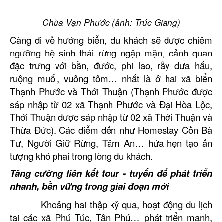
Chùa Vạn Phước (ảnh: Trúc Giang)
Càng đi về hướng biển, du khách sẽ được chiêm
ngưỡng hệ sinh thái rừng ngập mặn, cảnh quan
đặc trưng với bần, đước, phi lao, rẫy dưa hấu,
ruộng muối, vuông tôm… nhất là ở hai xã biển
Thạnh Phước và Thới Thuận (Thạnh Phước được
sáp nhập từ 02 xã Thạnh Phước và Đại Hòa Lộc,
Thới Thuận được sáp nhập từ 02 xã Thới Thuận và
Thừa Đức). Các điểm đến như Homestay Cồn Bà
Tư, Người Giữ Rừng, Tâm An… hứa hẹn tạo ấn
tượng khó phai trong lòng du khách.
Tăng cường liên kết tour - tuyến để phát triển
nhanh, bền vững trong giai đoạn mới
Khoảng hai thập kỷ qua, hoạt động du lịch
tại các xã Phú Túc, Tân Phú… phát triển mạnh,