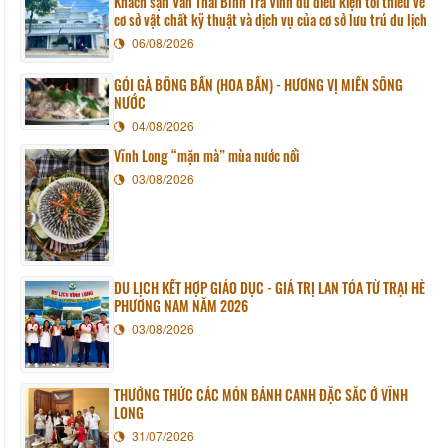
Khách sạn Văn Thái Bình Trà Vinh đủ điều kiện tối thiểu về
cơ sở vật chất kỹ thuật và dịch vụ của cơ sở lưu trú du lịch
06/08/2026
GỎI GÀ BÔNG BẦN (HOA BẦN) - HƯƠNG VỊ MIỀN SÔNG
NƯỚC
04/08/2026
Vĩnh Long “mặn mà” mùa nước nổi
03/08/2026
DU LỊCH KẾT HỢP GIÁO DỤC - GIÁ TRỊ LAN TỎA TỪ TRẠI HÈ
PHƯƠNG NAM NĂM 2026
03/08/2026
THƯỞNG THỨC CÁC MÓN BÁNH CANH ĐẶC SẮC Ở VĨNH
LONG
31/07/2026