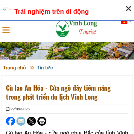
07-08-2026, 05:31:01
THỜI TIẾT
TỶ GIÁ NGOẠI TỆ
Trải nghiệm trên di động
Đăng nhập
Trang chủ
Tin tức
Cù lao An Hóa - Cửa ngõ đầy tiềm năng
trong phát triển du lịch Vĩnh Long
22/09/2025
Cù lao An Hóa - cửa ngõ phía Bắc của tỉnh Vĩnh