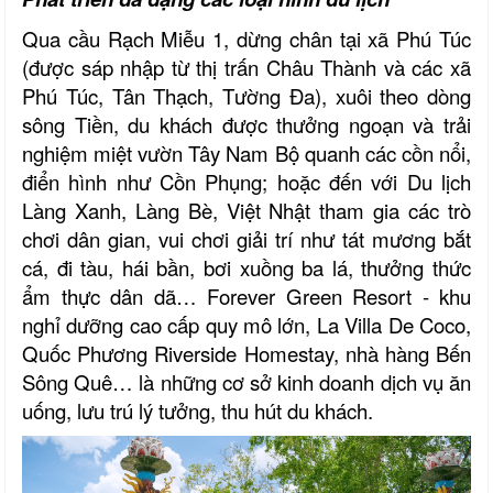
Qua cầu Rạch Miễu 1, dừng chân tại xã Phú Túc
(được sáp nhập từ thị trấn Châu Thành và các xã
Phú Túc, Tân Thạch, Tường Đa), xuôi theo dòng
sông Tiền, du khách được thưởng ngoạn và trải
nghiệm miệt vườn Tây Nam Bộ quanh các cồn nổi,
điển hình như Cồn Phụng; hoặc đến với Du lịch
Làng Xanh, Làng Bè, Việt Nhật tham gia các trò
chơi dân gian, vui chơi giải trí như tát mương bắt
cá, đi tàu, hái bần, bơi xuồng ba lá, thưởng thức
ẩm thực dân dã… Forever Green Resort - khu
nghỉ dưỡng cao cấp quy mô lớn, La Villa De Coco,
Quốc Phương Riverside Homestay, nhà hàng Bến
Sông Quê… là những cơ sở kinh doanh dịch vụ ăn
uống, lưu trú lý tưởng, thu hút du khách.