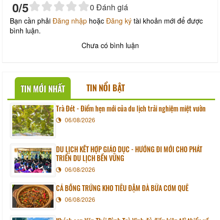
0
/5
0
Đánh giá
Bạn cần phải
Đăng nhập
hoặc
Đăng ký
tài khoản mới để được
bình luận.
Chưa có bình luận
TIN NỔI BẬT
TIN MỚI NHẤT
Trà Đét - Điểm hẹn mới của du lịch trải nghiệm miệt vườn
06/08/2026
DU LỊCH KẾT HỢP GIÁO DỤC - HƯỚNG ĐI MỚI CHO PHÁT
TRIỂN DU LỊCH BỀN VỮNG
06/08/2026
CÁ BỐNG TRỨNG KHO TIÊU ĐẬM ĐÀ BỮA CƠM QUÊ
06/08/2026