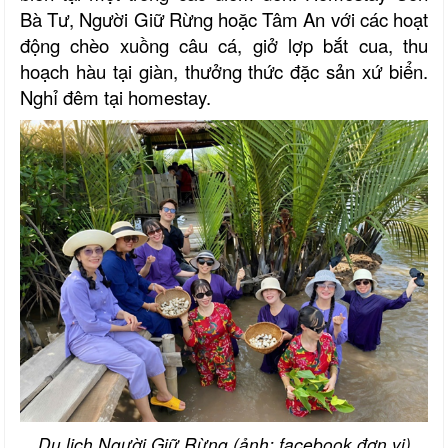
Bà Tư, Người Giữ Rừng hoặc Tâm An với các hoạt
động chèo xuồng câu cá, giở lợp bắt cua, thu
hoạch hàu tại giàn, thưởng thức đặc sản xứ biển.
Nghỉ đêm tại homestay.
Du lịch Người Giữ Rừng (ảnh: facebook đơn vị)