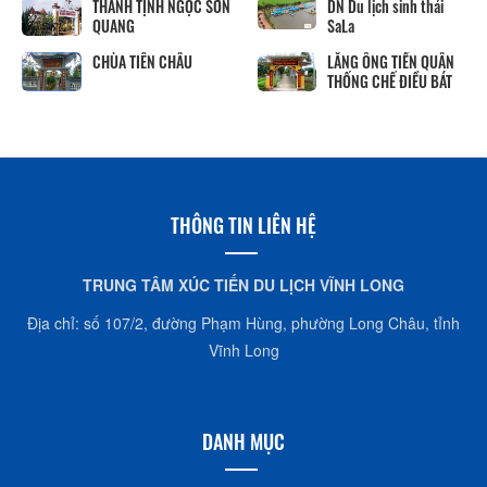
DN Du lịch sinh thái
CHÙA PHƯỚC HẬU
C
SaLa
d
LĂNG ÔNG TIỀN QUÂN
Út Trinh
THỐNG CHẾ ĐIỀU BÁT
THÔNG TIN LIÊN HỆ
TRUNG TÂM XÚC TIẾN DU LỊCH VĨNH LONG
Địa chỉ: số 107/2, đường Phạm Hùng, phường Long Châu, tỉnh
Vĩnh Long
DANH MỤC