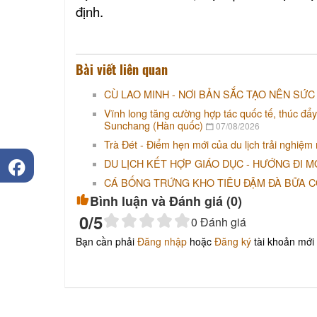
định.
Bài viết liên quan
CÙ LAO MINH - NƠI BẢN SẮC TẠO NÊN SỨC
Vĩnh long tăng cường hợp tác quốc tế, thúc đẩy
Sunchang (Hàn quốc)
07/08/2026
Trà Đét - Điểm hẹn mới của du lịch trải nghiệm
DU LỊCH KẾT HỢP GIÁO DỤC - HƯỚNG ĐI M
CÁ BỐNG TRỨNG KHO TIÊU ĐẬM ĐÀ BỮA 
Bình luận và Đánh giá (
0
)
0
/5
0
Đánh giá
Bạn cần phải
Đăng nhập
hoặc
Đăng ký
tài khoản mới 