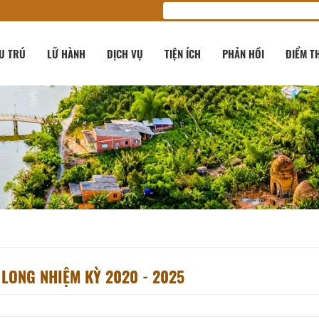
U TRÚ
LỮ HÀNH
DỊCH VỤ
TIỆN ÍCH
PHẢN HỒI
ĐIỂM T
 LONG NHIỆM KỲ 2020 - 2025