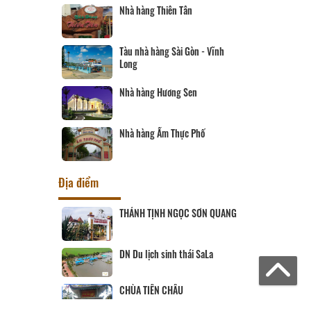
Nhà hàng Thiên Tân
Tàu nhà hàng Sài Gòn - Vĩnh
Long
Nhà hàng Hương Sen
Nhà hàng Ẩm Thực Phố
Địa điểm
ịch Hội đồng
THÁNH TỊNH NGỌC SƠN QUANG
ùng
 SANG
DN Du lịch sinh thái SaLa
CHÙA TIÊN CHÂU
ĨNH LONG