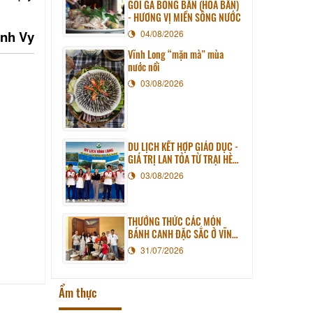
GỎI GÀ BÔNG BẦN (HOA BẦN)
- HƯƠNG VỊ MIỀN SÔNG NƯỚC
nh Vy
04/08/2026
Vĩnh Long “mặn mà” mùa
nước nổi
03/08/2026
DU LỊCH KẾT HỢP GIÁO DỤC -
GIÁ TRỊ LAN TỎA TỪ TRẠI HÈ
PHƯƠNG NAM NĂM 2026
03/08/2026
THƯỞNG THỨC CÁC MÓN
BÁNH CANH ĐẶC SẮC Ở VĨNH
LONG
31/07/2026
Ẩm thực