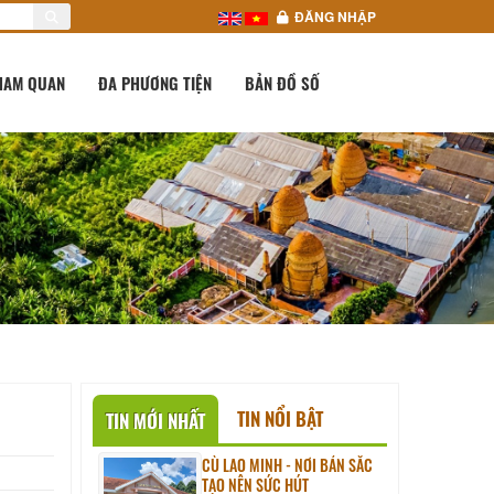
ĐĂNG NHẬP
HAM QUAN
ĐA PHƯƠNG TIỆN
BẢN ĐỒ SỐ
TIN NỔI BẬT
TIN MỚI NHẤT
CÙ LAO MINH - NƠI BẢN SẮC
TẠO NÊN SỨC HÚT