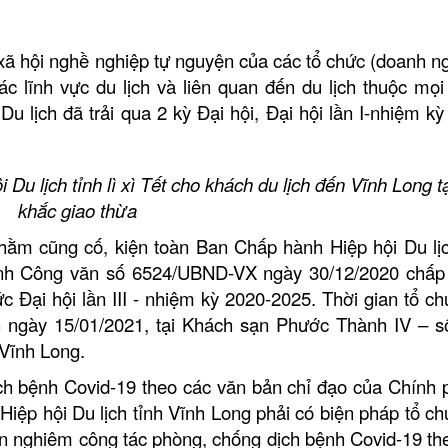
c xã hội nghề nghiệp tự nguyện của các tổ chức (doanh ng
c lĩnh vực du lịch và liên quan đến du lịch thuộc mọi
Du lịch đã trải qua 2 kỳ Đại hội, Đại hội lần I-nhiệm k
u lịch tỉnh lì xì Tết cho khách du lịch đến Vĩnh Long tạ
khắc giao thừa
nhằm cũng cố, kiện toàn Ban Chấp hành Hiệp hội Du lịc
hành Công văn số 6524/UBND-VX ngày 30/12/2020 chấp
ức Đại hội lần III - nhiệm kỳ 2020-2025. Thời gian tổ ch
n ngày 15/01/2021, tại Khách sạn Phước Thành IV – s
Vĩnh Long.
ịch bệnh Covid-19 theo các văn bản chỉ đạo của Chính 
iệp hội Du lịch tỉnh Vĩnh Long phải có biện pháp tổ ch
ện nghiêm công tác phòng, chống dịch bệnh Covid-19 th