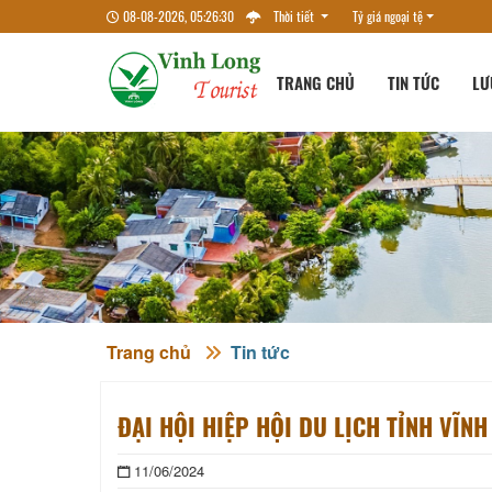
08-08-2026, 05:26:30
Thời tiết
Tỷ giá ngoại tệ
TRANG CHỦ
TIN TỨC
LƯ
Trang chủ
Tin tức
ĐẠI HỘI HIỆP HỘI DU LỊCH TỈNH VĨNH
11/06/2024