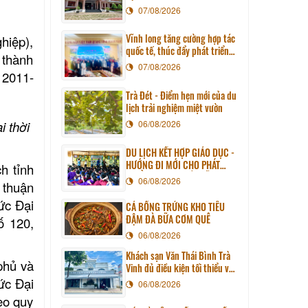
07/08/2026
Vĩnh long tăng cường hợp tác
hiệp),
quốc tế, thúc đẩy phát triển
 thành
du lịch qua chương trình làm
07/08/2026
ỳ 2011-
việc với đoàn công tác huyện
Sunchang (Hàn quốc)
Trà Đét - Điểm hẹn mới của du
lịch trải nghiệm miệt vườn
i thời
06/08/2026
DU LỊCH KẾT HỢP GIÁO DỤC -
HƯỚNG ĐI MỚI CHO PHÁT
h tỉnh
TRIỂN DU LỊCH BỀN VỮNG
06/08/2026
 thuận
ức Đại
CÁ BỐNG TRỨNG KHO TIÊU
ĐẬM ĐÀ BỮA CƠM QUÊ
ố 120,
06/08/2026
Khách sạn Văn Thái Bình Trà
phủ và
Vinh đủ điều kiện tối thiểu về
cơ sở vật chất kỹ thuật và
ức Đại
06/08/2026
dịch vụ của cơ sở lưu trú du
eo quy
lịch