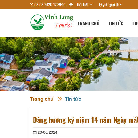
08-08-2026, 12:39:41
Thời tiết
Tỷ giá ngoại tệ
TRANG CHỦ
TIN TỨC
LƯ
Trang chủ
Tin tức
Dâng hương kỷ niệm 14 năm Ngày mất
20/06/2024