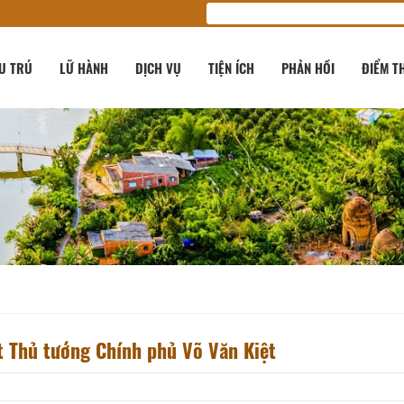
U TRÚ
LỮ HÀNH
DỊCH VỤ
TIỆN ÍCH
PHẢN HỒI
ĐIỂM T
 Thủ tướng Chính phủ Võ Văn Kiệt