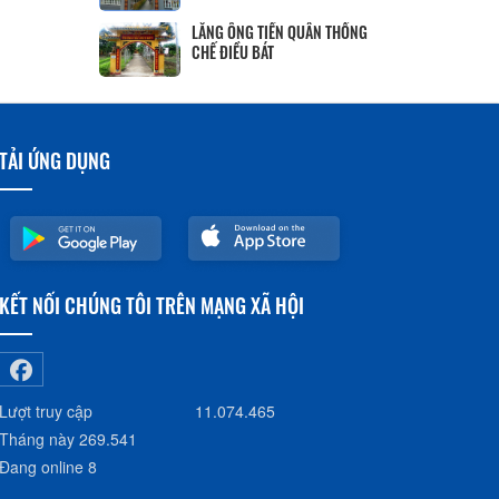
LĂNG ÔNG TIỀN QUÂN THỐNG
CHẾ ĐIỀU BÁT
TẢI ỨNG DỤNG
KẾT NỐI CHÚNG TÔI TRÊN MẠNG XÃ HỘI
Lượt truy cập
11.074.465
Tháng này
269.541
Đang online
8