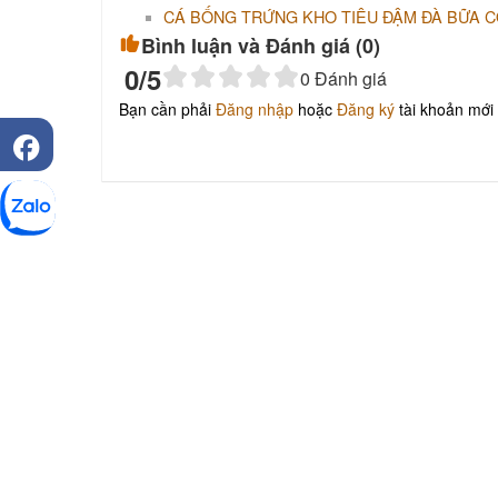
CÁ BỐNG TRỨNG KHO TIÊU ĐẬM ĐÀ BỮA 
Bình luận và Đánh giá (
0
)
0
/5
0
Đánh giá
Bạn cần phải
Đăng nhập
hoặc
Đăng ký
tài khoản mới 
Khu tưởng niệm cố 
Văn Kiệt
BẢO TÀNG VĨNH LO
Khu lưu niệm Giáo s
Trần Đại Nghĩa