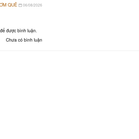
CƠM QUÊ
06/08/2026
để được bình luận.
Chưa có bình luận
Thủ tướng Võ
Khu lưu niệm Chủ tịch Hội đồng
Bộ trưởng Phạm Hùng
NG
KHU DU LỊCH VINH SANG
ư, Viện sĩ
VĂN THÁNH MIẾU VĨNH LONG