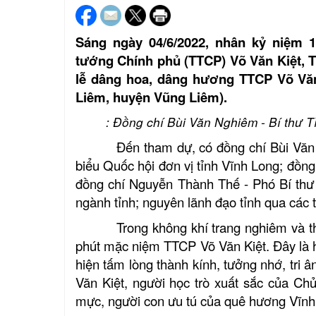
Sáng ngày 04/6/2022, nhân kỷ niệm 1
tướng Chính phủ (TTCP) Võ Văn Kiệt,
T
lễ dâng hoa, dâng hương
TTCP Võ Văn
Liêm, huyện Vũng Liêm).
: Đồng chí Bùi Văn Nghiêm - Bí thư 
Đến tham dự, có đồng chí Bùi Văn Ng
biểu Quốc hội đơn vị tỉnh Vĩnh Long; đồng
đồng chí Nguyễn Thành Thế - Phó Bí thư 
ngành tỉnh; nguyên lãnh đạo tỉnh qua các 
Trong không khí trang nghiêm và thành
phút mặc niệm TTCP Võ Văn Kiệt. Đây là 
hiện tấm lòng thành kính, tưởng nhớ, tri 
Văn Kiệt, người học trò xuất sắc của Ch
mực, người con ưu tú của quê hương Vĩnh