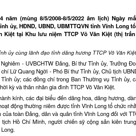
4 năm (mùng 8/5/2008-8/5/2022 âm lịch) Ngày mấ
ỉnh ủy, HĐND, UBND, UBMTTQVN tỉnh Vĩnh Long tổ
 Kiệt tại Khu lưu niệm TTCP Võ Văn Kiệt (thị trấ
Tỉnh ủy cùng lãnh đạo tỉnh dâng hương TTCP Võ Văn Kiệt
hiêm - UVBCHTW Đảng, Bí thư Tỉnh ủy, Trưởng Đo
 chí Lữ Quang Ngời - Phó Bí thư Tỉnh ủy, Chủ tịch UBND
Tỉnh ủy; các đồng chí trong Ban Thường vụ Tỉnh ủy, c
thời kỳ và thân nhân gia đình TTCP Võ Văn Kiệt.
 kính, các đại biểu đến dâng hoa, dâng hương, dà
hoạt động thường niêm được tỉnh Vĩnh Long tổ chức nh
ân của toàn Đảng, dân và quân tỉnh Vĩnh Long đối với T
ủ tịch Hồ Chí Minh, người chiến sỹ cộng sản kiên trun
 Long.