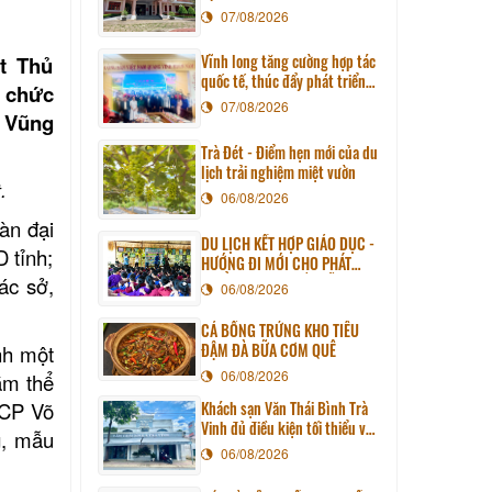
07/08/2026
Vĩnh long tăng cường hợp tác
t Thủ
quốc tế, thúc đẩy phát triển
 chức
du lịch qua chương trình làm
07/08/2026
n Vũng
việc với đoàn công tác huyện
Sunchang (Hàn quốc)
Trà Đét - Điểm hẹn mới của du
lịch trải nghiệm miệt vườn
.
06/08/2026
àn đại
DU LỊCH KẾT HỢP GIÁO DỤC -
 tỉnh;
HƯỚNG ĐI MỚI CHO PHÁT
ác sở,
TRIỂN DU LỊCH BỀN VỮNG
06/08/2026
CÁ BỐNG TRỨNG KHO TIÊU
ĐẬM ĐÀ BỮA CƠM QUÊ
nh một
06/08/2026
ằm thể
TCP Võ
Khách sạn Văn Thái Bình Trà
Vinh đủ điều kiện tối thiểu về
g, mẫu
cơ sở vật chất kỹ thuật và
06/08/2026
dịch vụ của cơ sở lưu trú du
lịch