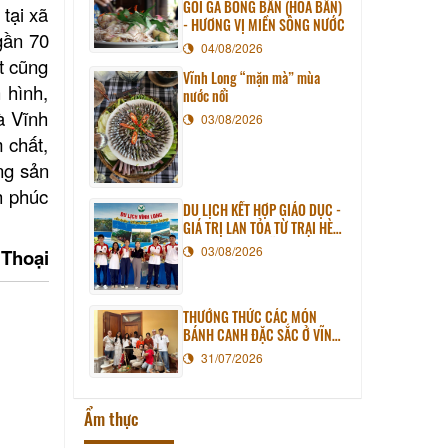
GỎI GÀ BÔNG BẦN (HOA BẦN)
tại xã
- HƯƠNG VỊ MIỀN SÔNG NƯỚC
gần 70
04/08/2026
t cũng
Vĩnh Long “mặn mà” mùa
 hình,
nước nổi
à Vĩnh
03/08/2026
 chất,
ng sản
h phúc
DU LỊCH KẾT HỢP GIÁO DỤC -
GIÁ TRỊ LAN TỎA TỪ TRẠI HÈ
PHƯƠNG NAM NĂM 2026
03/08/2026
 Thoại
THƯỞNG THỨC CÁC MÓN
BÁNH CANH ĐẶC SẮC Ở VĨNH
LONG
31/07/2026
Ẩm thực