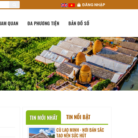
ĐĂNG NHẬP
HAM QUAN
ĐA PHƯƠNG TIỆN
BẢN ĐỒ SỐ
TIN NỔI BẬT
TIN MỚI NHẤT
CÙ LAO MINH - NƠI BẢN SẮC
TẠO NÊN SỨC HÚT