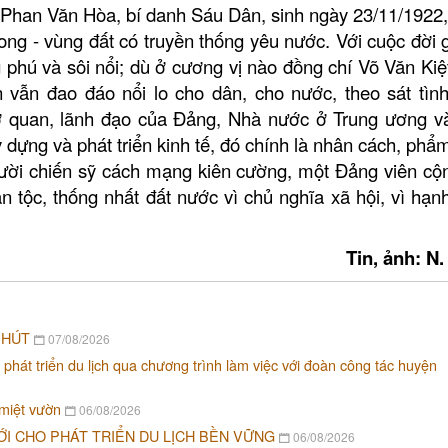
à Phan Văn Hòa, bí danh Sáu Dân, sinh ngày 23/11/1922, 
ong - vùng đất có truyền thống yêu nước.
Với cuộc đời 
hú và sôi nổi; dù ở cương vị nào đồng chí Võ Văn Kiệ
 vẫn đao đáo nổi lo cho dân, cho nước, theo sát tình
ơ quan, lãnh đạo của Đảng, Nhà nước ở Trung ương v
 dựng và phát triển kinh tế, đó chính là nhân cách, phẩm
gười chiến sỹ cách mạng kiên cường, một Đảng viên cộ
ân tộc, thống nhất đất nước vì chủ nghĩa xã hội, vì hạn
Tin, ảnh: N.
 HÚT
07/08/2026
 phát triển du lịch qua chương trình làm việc với đoàn công tác huyện
 miệt vườn
06/08/2026
ỚI CHO PHÁT TRIỂN DU LỊCH BỀN VỮNG
06/08/2026