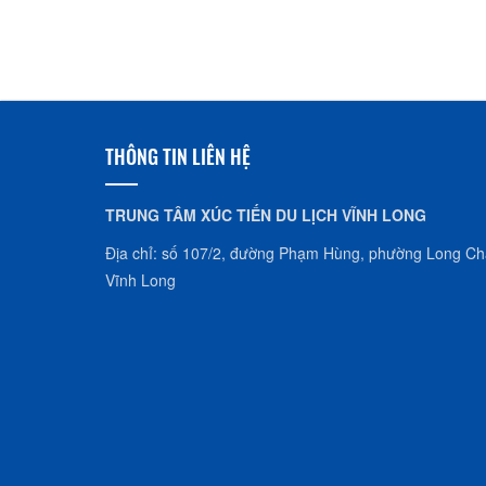
Nhà dừa CocoHome
THÔNG TIN LIÊN HỆ
TRUNG TÂM XÚC TIẾN DU LỊCH VĨNH LONG
Địa chỉ: số 107/2, đường Phạm Hùng, phường Long Châ
Vĩnh Long