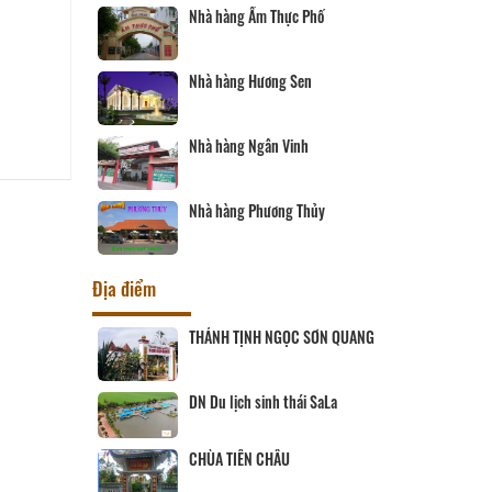
Nhà hàng Ẩm Thực Phố
Tàu nhà hàng Sài Gòn - Vĩn
Long
Nhà hàng Hương Sen
Nhà hàng Song Thảo
Nhà hàng Ngân Vinh
Nhà hàng Thiên Tân
Nhà hàng Phương Thủy
Nhà hàng Sáu Tú
Địa điểm
THÁNH TỊNH NGỌC SƠN QUANG
CHÙA PHƯỚC HẬU
DN Du lịch sinh thái SaLa
Cơ sở sản xuất và kinh doanh
Peace Farm
CHÙA TIÊN CHÂU
Út Trinh