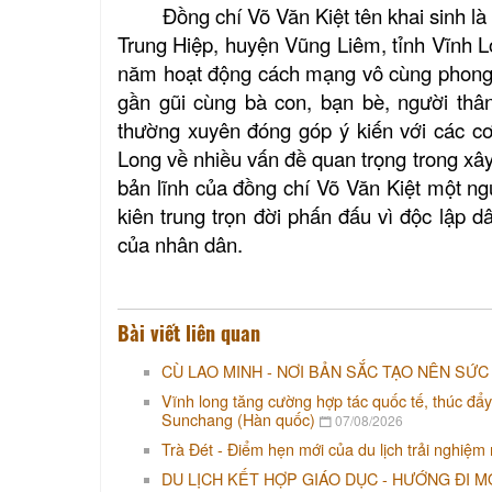
Đồng chí Võ Văn Kiệt tên khai sinh l
Trung Hiệp, huyện Vũng Liêm, tỉnh Vĩnh L
năm hoạt động cách mạng vô cùng phong p
gần gũi cùng bà con, bạn bè, người thân
thường xuyên đóng góp ý kiến với các c
Long về nhiều vấn đề quan trọng trong xây
bản lĩnh của đồng chí Võ Văn Kiệt một n
kiên trung trọn đời phấn đấu vì độc lập d
của nhân dân.
Bài viết liên quan
CÙ LAO MINH - NƠI BẢN SẮC TẠO NÊN SỨC
Vĩnh long tăng cường hợp tác quốc tế, thúc đẩy
Sunchang (Hàn quốc)
07/08/2026
Trà Đét - Điểm hẹn mới của du lịch trải nghiệm
DU LỊCH KẾT HỢP GIÁO DỤC - HƯỚNG ĐI M