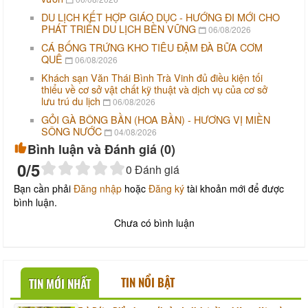
DU LỊCH KẾT HỢP GIÁO DỤC - HƯỚNG ĐI MỚI CHO
PHÁT TRIỂN DU LỊCH BỀN VỮNG
06/08/2026
CÁ BỐNG TRỨNG KHO TIÊU ĐẬM ĐÀ BỮA CƠM
QUÊ
06/08/2026
Khách sạn Văn Thái Bình Trà Vinh đủ điều kiện tối
thiểu về cơ sở vật chất kỹ thuật và dịch vụ của cơ sở
lưu trú du lịch
06/08/2026
GỎI GÀ BÔNG BẦN (HOA BẦN) - HƯƠNG VỊ MIỀN
SÔNG NƯỚC
04/08/2026
Bình luận và Đánh giá (
0
)
0
/5
0
Đánh giá
Bạn cần phải
Đăng nhập
hoặc
Đăng ký
tài khoản mới để được
bình luận.
Chưa có bình luận
TIN NỔI BẬT
TIN MỚI NHẤT