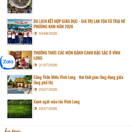
DU LỊCH KẾT HỢP GIÁO DỤC - GIÁ TRỊ LAN TỎA TỪ TRẠI HÈ
PHƯƠNG NAM NĂM 2026
03/08/2026
THƯỞNG THỨC CÁC MÓN BÁNH CANH ĐẶC SẮC Ở VĨNH
LONG
31/07/2026
Công Thần Miếu Vĩnh Long - Nơi thời gian lắng đọng giữa
lòng phố thị
23/07/2026
Xanh ngát mùa lác Vĩnh Long
23/07/2026
Ẩm thực