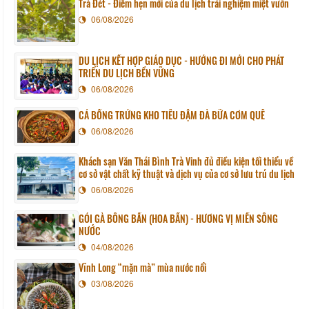
Trà Đét - Điểm hẹn mới của du lịch trải nghiệm miệt vườn
06/08/2026
DU LỊCH KẾT HỢP GIÁO DỤC - HƯỚNG ĐI MỚI CHO PHÁT
TRIỂN DU LỊCH BỀN VỮNG
06/08/2026
CÁ BỐNG TRỨNG KHO TIÊU ĐẬM ĐÀ BỮA CƠM QUÊ
06/08/2026
Khách sạn Văn Thái Bình Trà Vinh đủ điều kiện tối thiểu về
cơ sở vật chất kỹ thuật và dịch vụ của cơ sở lưu trú du lịch
06/08/2026
GỎI GÀ BÔNG BẦN (HOA BẦN) - HƯƠNG VỊ MIỀN SÔNG
NƯỚC
04/08/2026
Vĩnh Long “mặn mà” mùa nước nổi
03/08/2026