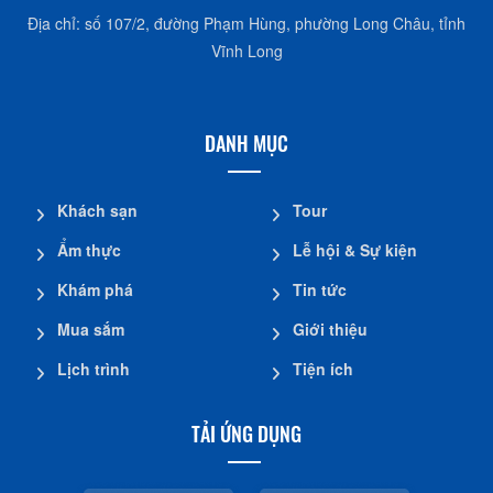
TRUNG TÂM XÚC TIẾN DU LỊCH VĨNH LONG
Địa chỉ: số 107/2, đường Phạm Hùng, phường Long Châu, tỉnh
Vĩnh Long
DANH MỤC
Khách sạn
Tour
Ẩm thực
Lễ hội & Sự kiện
Khám phá
Tin tức
Mua sắm
Giới thiệu
Lịch trình
Tiện ích
TẢI ỨNG DỤNG