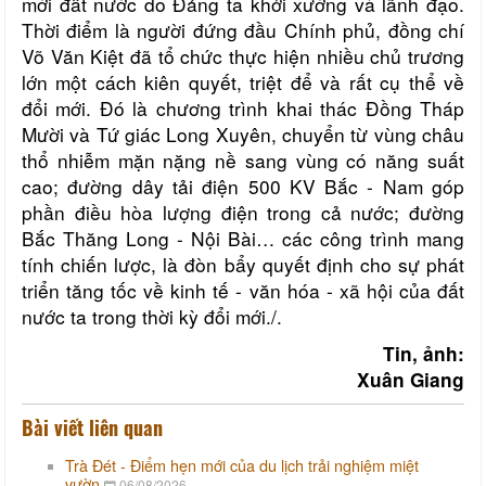
mới đất nước do Đảng ta khởi xướng và lãnh đạo.
Thời điểm là người đứng đầu Chính phủ, đồng chí
Võ Văn Kiệt đã tổ chức thực hiện nhiều chủ trương
lớn một cách kiên quyết, triệt để và rất cụ thể về
đổi mới. Đó là chương trình khai thác Đồng Tháp
Mười và Tứ giác Long Xuyên, chuyển từ vùng châu
thổ nhiễm mặn nặng nề sang vùng có năng suất
cao; đường dây tải điện 500 KV Bắc - Nam góp
phần điều hòa lượng điện trong cả nước; đường
Bắc Thăng Long - Nội Bài… các công trình mang
tính chiến lược, là đòn bẩy quyết định cho sự phát
triển tăng tốc về kinh tế - văn hóa - xã hội của đất
nước ta trong thời kỳ đổi mới./.
Tin, ảnh:
Xuân Giang
Bài viết liên quan
Trà Đét - Điểm hẹn mới của du lịch trải nghiệm miệt
vườn
06/08/2026