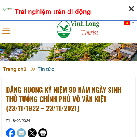
07-08-2026, 07:02:22
THỜI TIẾT
TỶ GIÁ NGOẠI TỆ
Trải nghiệm trên di động
Đăng nhập
Trang chủ
Tin tức
DÂNG HƯƠNG KỶ NIỆM 99 NĂM NGÀY SINH
THỦ TƯỚNG CHÍNH PHỦ VÕ VĂN KIỆT
(23/11/1922 – 23/11/2021)
18/06/2024