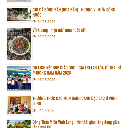
GỎI GÀ BÔNG BẦN (HOA BẦN) - HƯƠNG VỊ MIỀN SÔNG
NƯỚC
04/08/2026
Vĩnh Long “mặn mà” mùa nước nổi
03/08/2026
DU LỊCH KẾT HỢP GIÁO DỤC - GIÁ TRỊ LAN TỎA TỪ TRẠI HÈ
PHƯƠNG NAM NĂM 2026
03/08/2026
THƯỞNG THỨC CÁC MÓN BÁNH CANH ĐẶC SẮC Ở VĨNH
LONG
31/07/2026
Công Thần Miếu Vĩnh Long - Nơi thời gian lắng đọng giữa
lòng phố thị