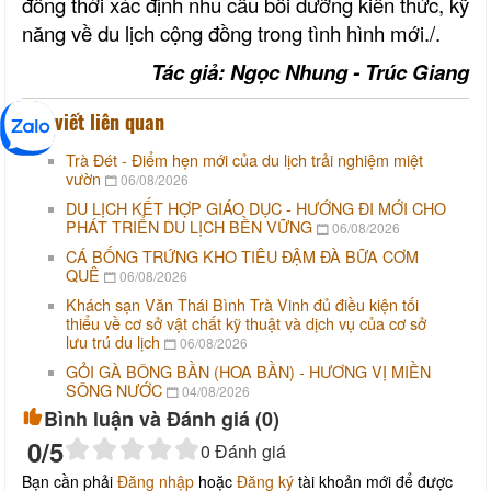
đồng thời xác định nhu cầu bồi dưỡng kiến thức, kỹ
năng về du lịch cộng đồng trong tình hình mới.
/.
Tác giả: Ngọc Nhung - Trúc Giang
Bài viết liên quan
Trà Đét - Điểm hẹn mới của du lịch trải nghiệm miệt
vườn
06/08/2026
DU LỊCH KẾT HỢP GIÁO DỤC - HƯỚNG ĐI MỚI CHO
PHÁT TRIỂN DU LỊCH BỀN VỮNG
06/08/2026
CÁ BỐNG TRỨNG KHO TIÊU ĐẬM ĐÀ BỮA CƠM
QUÊ
06/08/2026
Khách sạn Văn Thái Bình Trà Vinh đủ điều kiện tối
thiểu về cơ sở vật chất kỹ thuật và dịch vụ của cơ sở
lưu trú du lịch
06/08/2026
GỎI GÀ BÔNG BẦN (HOA BẦN) - HƯƠNG VỊ MIỀN
SÔNG NƯỚC
04/08/2026
Bình luận và Đánh giá (
0
)
0
/5
0
Đánh giá
Bạn cần phải
Đăng nhập
hoặc
Đăng ký
tài khoản mới để được