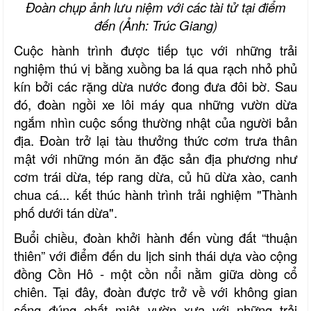
Đoàn chụp ảnh lưu niệm với các tài tử tại điểm
đến (Ảnh: Trúc Giang)
Cuộc hành trình được tiếp tục với những trải
nghiệm thú vị bằng xuồng ba lá qua rạch nhỏ phủ
kín bởi các rặng dừa nước đong đưa đôi bờ. Sau
đó, đoàn ngồi xe lôi máy qua những vườn dừa
ngắm nhìn cuộc sống thường nhật của người bản
địa. Đoàn trở lại tàu thưởng thức cơm trưa thân
mật với những món ăn đặc sản địa phương như
cơm trái dừa, tép rang dừa, củ hũ dừa xào, canh
chua cá... kết thúc hành trình trải nghiệm "Thành
phố dưới tán dừa".
Buổi chiều, đoàn khởi hành đến vùng đất “thuận
thiên” với điểm đến du lịch sinh thái dựa vào cộng
đồng Cồn Hô - một cồn nổi nằm giữa dòng cổ
chiên. Tại đây, đoàn được trở về với không gian
sống đúng chất miệt vườn xưa với những trải