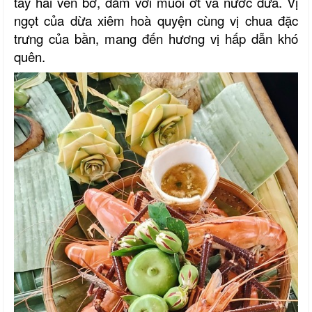
tay hái ven bờ, dằm với muối ớt và nước dừa. Vị
ngọt của dừa xiêm hoà quyện cùng vị chua đặc
trưng của bần, mang đến hương vị hấp dẫn khó
quên.