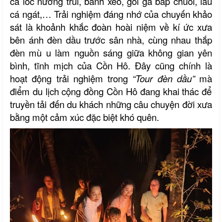
cá lóc nướng trui, bánh xèo, gỏi gà bắp chuối, lẩu
cá ngát,…
Trải nghiệm đáng nhớ của chuyến khảo
sát là khoảnh khắc đoàn hoài niệm về kí ức xưa
bên ánh đèn dầu trước sân nhà, cùng nhau thắp
đèn mù u làm nguồn sáng giữa không gian yên
bình, tĩnh mịch của Cồn Hô. Đây cũng chính là
hoạt động trải nghiệm
trong
“Tour đèn dầu”
mà
điểm du lịch cộng đồng Cồn Hô đang khai thác để
truyền tải đến du khách
những câu chuyện đời xưa
bằng
một cảm xúc đặc
biệt
khó quên.