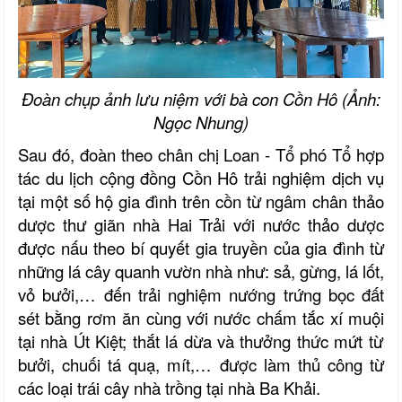
Đoàn chụp ảnh lưu niệm với bà con Cồn Hô (Ảnh:
Ngọc Nhung)
Sau đó, đoàn theo chân chị Loan - Tổ phó Tổ hợp
tác du lịch cộng đồng Cồn Hô trải nghiệm dịch vụ
tại một số hộ gia đình trên cồn từ ngâm chân thảo
dược thư giãn nhà Hai Trải
với nước thảo dược
được nấu theo bí quyết gia truyền của gia đình từ
những lá cây quanh vườn nhà như: sả, gừng, lá lốt,
vỏ bưởi,… đến
trải nghiệm nướng trứng bọc đất
sét bằng rơm ăn cùng với nước chấm tắc xí m
uội
tại nhà Út Kiệt; thắt lá dừa và thưởng thức mứt từ
bưởi, chuối tá quạ, mít,… được làm thủ công từ
các loại trái cây nhà trồng tại nhà Ba Khải.