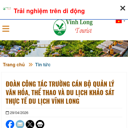
07-08-2026, 04:45:20
THỜI TIẾT
TỶ GIÁ NGOẠI TỆ
Trải nghiệm trên di động
Đăng nhập
Trang chủ
Tin tức
ĐOÀN CÔNG TÁC TRƯỜNG CÁN BỘ QUẢN LÝ
VĂN HÓA, THỂ THAO VÀ DU LỊCH KHẢO SÁT
THỰC TẾ DU LỊCH VĨNH LONG
29/04/2026