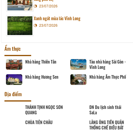
23/07/2026
Xanh ngát mùa lác Vĩnh Long
23/07/2026
Ẩm thực
Nhà hàng Thiên Tân
Tàu nhà hàng Sài Gòn -
Vĩnh Long
Nhà hàng Hương Sen
Nhà hàng Ẩm Thực Phố
Địa điểm
THÁNH TỊNH NGỌC SƠN
DN Du lịch sinh thái
QUANG
SaLa
CHÙA TIÊN CHÂU
LĂNG ÔNG TIỀN QUÂN
THỐNG CHẾ ĐIỀU BÁT