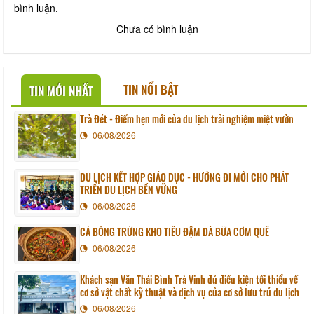
bình luận.
Chưa có bình luận
TIN NỔI BẬT
TIN MỚI NHẤT
Trà Đét - Điểm hẹn mới của du lịch trải nghiệm miệt vườn
06/08/2026
DU LỊCH KẾT HỢP GIÁO DỤC - HƯỚNG ĐI MỚI CHO PHÁT
TRIỂN DU LỊCH BỀN VỮNG
06/08/2026
CÁ BỐNG TRỨNG KHO TIÊU ĐẬM ĐÀ BỮA CƠM QUÊ
06/08/2026
Khách sạn Văn Thái Bình Trà Vinh đủ điều kiện tối thiểu về
cơ sở vật chất kỹ thuật và dịch vụ của cơ sở lưu trú du lịch
06/08/2026