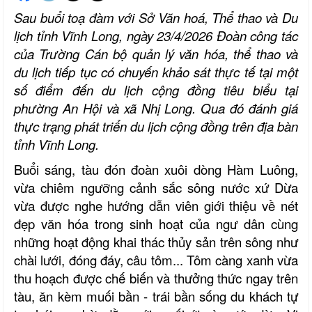
Sau buổi toạ đàm với
Sở Văn hoá, Thể thao và Du
lịch tỉnh Vĩnh Long
, ngày 23/4/2026 Đoàn công tác
của
Trường Cán bộ quản lý văn hóa, thể thao và
du lịch
tiếp tục có chuyến khảo sát thực tế tại một
số điểm
đến
du lịch cộng đồng tiêu biểu tại
phường An Hội
và
xã Nhị Long
. Qua đó
đánh giá
thực trạng phát triển du
lịch cộng đồng trên địa bàn
tỉnh Vĩnh Long
.
Buổi sáng, tàu đón đoàn xuôi dòng Hàm Luông,
vừa chiêm ngưỡng cảnh sắc sông nước xứ Dừa
vừa được nghe hướng dẫn viên giới thiệu về nét
đẹp văn hóa trong sinh hoạt của ngư dân cùng
những hoạt động khai thác thủy sản trên sông như
chài lưới, đóng đáy, câu tôm... Tôm càng xanh vừa
thu hoạch được chế biến và thưởng thức ngay trên
tàu, ăn kèm muối bần - trái bần sống du khách tự