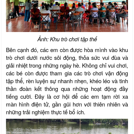
Ảnh: Khu trò chơi tập thể
Bên cạnh đó, các em còn được hòa mình vào khu
trò chơi dưới nước sôi động, thỏa sức vui đùa và
giải nhiệt trong những ngày hè. Không chỉ vui chơi,
các bé còn được tham gia các trò chơi vận động
tập thể, rèn luyện sự nhanh nhẹn, khéo léo và tinh
thần đoàn kết thông qua những hoạt động đầy
tiếng cười. Đây là cơ hội để các em tạm rời xa
màn hình điện tử, gần gũi hơn với thiên nhiên và
những trải nghiệm thực tế bổ ích.