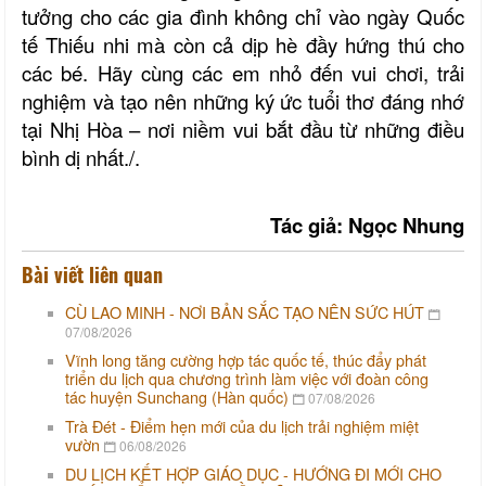
tưởng cho các gia đình không chỉ vào ngày Quốc
tế Thiếu nhi mà còn cả dịp hè đầy hứng thú cho
các bé. Hãy cùng các em nhỏ đến vui chơi, trải
nghiệm và tạo nên những ký ức tuổi thơ đáng nhớ
tại Nhị Hòa – nơi niềm vui bắt đầu từ những điều
bình dị nhất./.
Tác giả: Ngọc Nhung
Bài viết liên quan
CÙ LAO MINH - NƠI BẢN SẮC TẠO NÊN SỨC HÚT
07/08/2026
Vĩnh long tăng cường hợp tác quốc tế, thúc đẩy phát
triển du lịch qua chương trình làm việc với đoàn công
tác huyện Sunchang (Hàn quốc)
07/08/2026
Trà Đét - Điểm hẹn mới của du lịch trải nghiệm miệt
vườn
06/08/2026
DU LỊCH KẾT HỢP GIÁO DỤC - HƯỚNG ĐI MỚI CHO