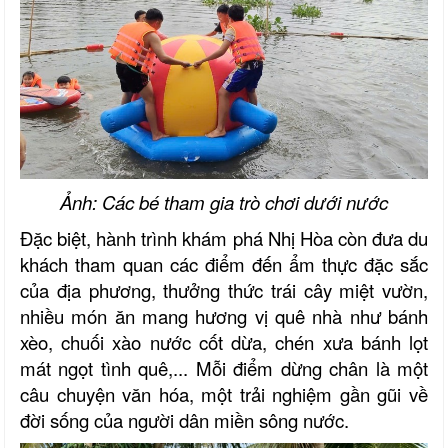
Ảnh: Các bé tham gia trò chơi dưới nước
Đặc biệt, hành trình khám phá Nhị Hòa còn đưa du
khách tham quan các điểm đến ẩm thực đặc sắc
của địa phương, thưởng thức trái cây miệt vườn,
nhiều món ăn mang hương vị quê nhà như bánh
xèo, chuối xào nước cốt dừa, chén xưa bánh lọt
mát ngọt tình quê,... Mỗi điểm dừng chân là một
câu chuyện văn hóa, một trải nghiệm gần gũi về
đời sống của người dân miền sông nước.