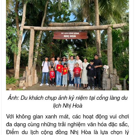
Ảnh: Du khách chụp ảnh kỷ niệm tại cổng làng du
lịch Nhị Hoà
Với không gian xanh mát, các hoạt động vui chơi
đa dạng cùng những trải nghiệm văn hóa đặc sắc,
Điểm du lịch cộng đồng Nhị Hòa là lựa chọn lý