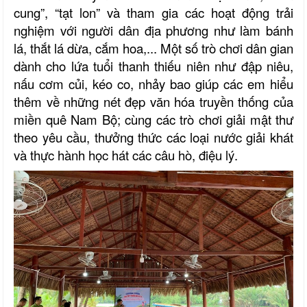
cung”, “tạt lon” và tham gia các hoạt động trải
nghiệm với người dân địa phương như làm bánh
lá, thắt lá dừa, cắm hoa,... Một số trò chơi dân gian
dành cho lứa tuổi thanh thiếu niên như đập niêu,
nấu cơm củi, kéo co, nhảy bao giúp các em hiểu
thêm về những nét đẹp văn hóa truyền thống của
miền quê Nam Bộ; cùng các trò chơi giải mật thư
theo yêu cầu, thưởng thức các loại nước giải khát
và thực hành học hát các câu hò, điệu lý.