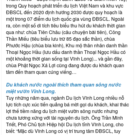
trong Quy hoạch phát triển du lịch Việt Nam và khu vực
ĐBSCL đến 2020 định hướng 2030 được quy hoạch là
một trong 07 điểm du lịch quốc gia vùng ĐBSCL. Ngoài
ra, còn một số di tích tiêu biểu thu hút du khách thời gian
qua như: chùa Tiên Châu (câu chuyện bãi tiên), Công
Thần Miếu (tiêu biểu lưu trữ 85 đạo sắc thần), chùa
Phước Hậu (chùa bia kinh), Khu mộ thân nhân danh thần
Thoại Ngọc Hầu (lưu dấu danh thần Thoại Ngọc Hầu có
một khoảng thời gian sống tại Vĩnh Long)... và gần đây,
chùa Phật Ngọc Xá Lợi cũng đang được du khách quan
tâm đến tham quan cúng viếng…
Du khách nước ngoài thích tham quan sông nước
miệt vườn Vĩnh Long.
Tuy những năm qua, ngành Du lịch Vĩnh Long nhiều nỗ
lực tích cực xúc tiến quảng bá mời gọi du khách, khai thác
lợi thế tiềm năng du lịch miệt vườn sông nước nhưng
chưa tương xứng với tài nguyên du lịch. Ông Trần Minh
Triết, Phó Chủ tịch Hiệp hội Du lịch tỉnh Vĩnh Long, cho
biết: “Mặc dù Vĩnh Long có vị trí trung tâm ĐBSCL, tuy