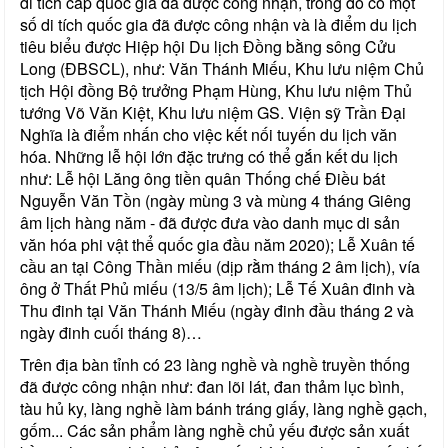
di tích cấp quốc gia đã được công nhận, trong đó có một
số di tích quốc gia đã được công nhận và là điểm du lịch
tiêu biểu được Hiệp hội Du lịch Đồng bằng sông Cửu
Long (ĐBSCL), như: Văn Thánh Miếu, Khu lưu niệm Chủ
tịch Hội đồng Bộ trưởng Phạm Hùng, Khu lưu niệm Thủ
tướng Võ Văn Kiệt, Khu lưu niệm GS. Viện sỹ Trần Đại
Nghĩa là điểm nhấn cho việc kết nối tuyến du lịch văn
hóa. Những lễ hội lớn đặc trưng có thể gắn kết du lịch
như: Lễ hội Lăng ông tiền quân Thống chế Điều bát
Nguyễn Văn Tồn (ngày mùng 3 và mùng 4 tháng Giêng
âm lịch hàng năm - đã được đưa vào danh mục di sản
văn hóa phi vật thể quốc gia đầu năm 2020); Lễ Xuân tế
cầu an tại Công Thần miếu (dịp rằm tháng 2 âm lịch), vía
ông ở Thất Phủ miếu (13/5 âm lịch); Lễ Tế Xuân đinh và
Thu đinh tại Văn Thánh Miếu (ngày đinh đầu tháng 2 và
ngày đinh cuối tháng 8)…
Trên địa bàn tỉnh có 23 làng nghề và nghề truyền thống
đã được công nhận như: đan lõi lát, đan thảm lục bình,
tàu hủ ky, làng nghề làm bánh tráng giấy, làng nghề gạch,
gốm... Các sản phẩm làng nghề chủ yếu được sản xuất