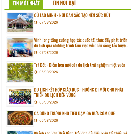
TIN NỔI BẬT
TIN MỚI NHẤT
CÙ LAO MINH - NƠI BẢN SẮC TẠO NÊN SỨC HÚT
07/08/2026
Vĩnh long tăng cường hợp tác quốc tế, thúc đẩy phát triển
du lịch qua chương trình làm việc với đoàn công tác huyện
Sunchang (Hàn quốc)
07/08/2026
Trà Đét - Điểm hẹn mới của du lịch trải nghiệm miệt vườn
06/08/2026
DU LỊCH KẾT HỢP GIÁO DỤC - HƯỚNG ĐI MỚI CHO PHÁT
TRIỂN DU LỊCH BỀN VỮNG
06/08/2026
CÁ BỐNG TRỨNG KHO TIÊU ĐẬM ĐÀ BỮA CƠM QUÊ
06/08/2026
Khách sạn Văn Thái Bình Trà Vinh đủ điều kiện tối thiểu về