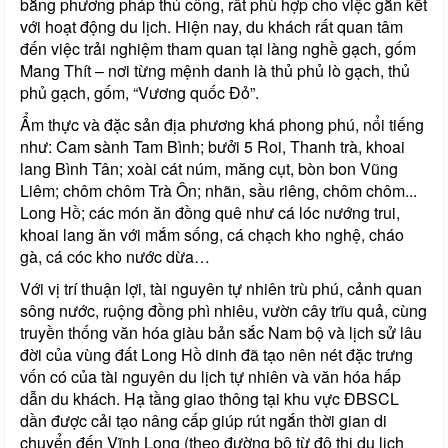
bằng phương pháp thủ công, rất phù hợp cho việc gắn kết
với hoạt động du lịch. Hiện nay, du khách rất quan tâm
đến việc trải nghiệm tham quan tại làng nghề gạch, gốm
Mang Thít – nơi từng mệnh danh là thủ phủ lò gạch, thủ
phủ gạch, gốm, “Vương quốc Đỏ”.
Ẩm thực và đặc sản địa phương khá phong phú, nổi tiếng
như: Cam sành Tam Bình; bưởi 5 Roi, Thanh trà, khoai
lang Bình Tân; xoài cát núm, măng cụt, bòn bon Vũng
Liêm; chôm chôm Trà Ôn; nhãn, sầu riêng, chôm chôm...
Long Hồ; các món ăn đồng quê như cá lóc nướng trui,
khoai lang ăn với mắm sống, cá chạch kho nghệ, cháo
gà, cá cóc kho nước dừa…
Với vị trí thuận lợi, tài nguyên tự nhiên trù phú, cảnh quan
sông nước, ruộng đồng phì nhiêu, vườn cây trĩu quả, cùng
truyền thống văn hóa giàu bản sắc Nam bộ và lịch sử lâu
đời của vùng đất Long Hồ dinh đã tạo nên nét đặc trưng
vốn có của tài nguyên du lịch tự nhiên và văn hóa hấp
dẫn du khách. Hạ tầng giao thông tại khu vực ĐBSCL
dần được cải tạo nâng cấp giúp rút ngắn thời gian di
chuyển đến Vĩnh Long (theo đường bộ từ đô thị du lịch