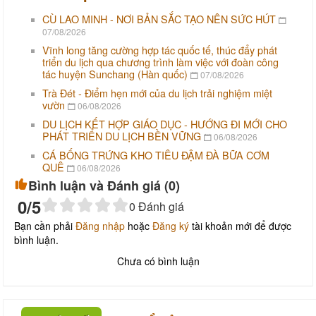
CÙ LAO MINH - NƠI BẢN SẮC TẠO NÊN SỨC HÚT
07/08/2026
Vĩnh long tăng cường hợp tác quốc tế, thúc đẩy phát
triển du lịch qua chương trình làm việc với đoàn công
tác huyện Sunchang (Hàn quốc)
07/08/2026
Trà Đét - Điểm hẹn mới của du lịch trải nghiệm miệt
vườn
06/08/2026
DU LỊCH KẾT HỢP GIÁO DỤC - HƯỚNG ĐI MỚI CHO
PHÁT TRIỂN DU LỊCH BỀN VỮNG
06/08/2026
CÁ BỐNG TRỨNG KHO TIÊU ĐẬM ĐÀ BỮA CƠM
QUÊ
06/08/2026
Bình luận và Đánh giá (
0
)
0
/5
0
Đánh giá
Bạn cần phải
Đăng nhập
hoặc
Đăng ký
tài khoản mới để được
bình luận.
Chưa có bình luận