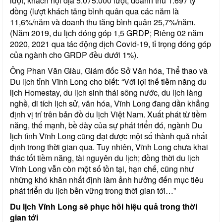
lượt, khách nội địa 5.075.000 lượt, doanh thu 1.697 tỷ
đồng (lượt khách tăng bình quân qua các năm là
11,6%/năm và doanh thu tăng bình quân 25,7%/năm.
(Năm 2019, du lịch đóng góp 1,5 GRDP; Riêng 02 năm
2020, 2021 qua tác động dịch Covid-19, tỉ trọng đóng góp
của ngành cho GRDP đều dưới 1%).
Ông Phan Văn Giàu, Giám đốc Sở Văn hóa, Thể thao và
Du lịch tỉnh Vĩnh Long cho biết: “Với lợi thế tiềm năng du
lịch Homestay, du lịch sinh thái sông nước, du lịch làng
nghề, di tích lịch sử, văn hóa, Vĩnh Long đang dần khẳng
định vị trí trên bản đồ du lịch Việt Nam. Xuất phát từ tiềm
năng, thế mạnh, bề dày của sự phát triển đó, ngành Du
lịch tỉnh Vĩnh Long cũng đạt được một số thành quả nhất
định trong thời gian qua. Tuy nhiên, Vĩnh Long chưa khai
thác tốt tiềm năng, tài nguyên du lịch; đồng thời du lịch
Vĩnh Long vẫn còn một số tồn tại, hạn chế, cũng như
những khó khăn nhất định làm ảnh hưởng đến mục tiêu
phát triển du lịch bền vững trong thời gian tới…”
Du lịch Vĩnh Long sẽ phục hồi hiệu quả trong thời
gian tới