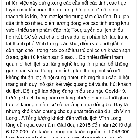
nhiên việc xây dựng xong các cầu nối các tỉnh, các trục
tuyến cao tốc hoàn thành trong thời gian tới sẽ là một
thách thức lớn, làm mất lợi thế trung tâm của tỉnh; Du lịch
của tỉnh có nhiều điểm tương đồng với các tỉnh trong khu
vực - thiếu sản phẩm đặc thù; Tour, tuyến du lịch thiếu
liên kết. Cơ sở vật chất dịch vụ du lịch phần lớn tập trung
tại thành phố Vĩnh Long, các khu, điểm vui chơi giải trí
còn hạn chế - trong 122 cơ sở lưu trú chỉ có 01 khách sạn
3 sao, gần 10 khách sạn 2 sao… Có nhiều điểm tham
quan, di tích lịch sử, làng nghề trong tỉnh phân bố không
gần nhau và xa trung tâm tỉnh, giao thông một số nơi
không thuận lợi; lễ hội cũng nhiều nhưng thiếu các lễ hội
mang tính quy mô gắn kết việc quảng bá và thu hút khách
du lịch. Đội ngũ lao động đang thiếu sau hậu Covid-19.
Lượng khách hàng năm có tăng nhưng chậm – thời gian
lưu lại không nhiều; cơ sở hạ tầng chưa đồng bộ. Đây là
những khó khăn chung cho sự phát triển của du lịch Vĩnh
Long…”.Tổng lượng khách đến với du lịch Vĩnh Long
tăng dần qua các năm: Giai đoạn 2015 đến năm 2019 đạt
6.123.000 lượt khách, trong đó: khách quốc tế: 1.048.000