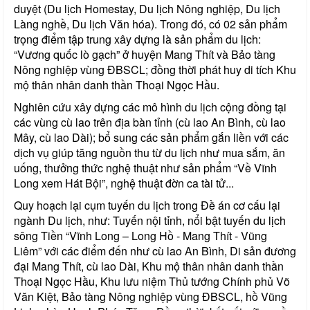
duyệt (Du lịch Homestay, Du lịch Nông nghiệp, Du lịch
Làng nghề, Du lịch Văn hóa). Trong đó, có 02 sản phẩm
trọng điểm tập trung xây dựng là sản phẩm du lịch:
“Vương quốc lò gạch” ở huyện Mang Thít và Bảo tàng
Nông nghiệp vùng ĐBSCL; đồng thời phát huy di tích Khu
mộ thân nhân danh thần Thoại Ngọc Hầu.
Nghiên cứu xây dựng các mô hình du lịch cộng đồng tại
các vùng cù lao trên địa bàn tỉnh (cù lao An Bình, cù lao
Mây, cù lao Dài); bổ sung các sản phẩm gắn liền với các
dịch vụ giúp tăng nguồn thu từ du lịch như mua sắm, ăn
uống, thưởng thức nghệ thuật như sản phẩm “Về Vĩnh
Long xem Hát Bội”, nghệ thuật đờn ca tài tử...
Quy hoạch lại cụm tuyến du lịch trong Đề án cơ cấu lại
ngành Du lịch, như: Tuyến nội tỉnh, nổi bật tuyến du lịch
sông Tiền “Vĩnh Long – Long Hồ - Mang Thít - Vũng
Liêm” với các điểm đến như cù lao An Bình, Di sản đương
đại Mang Thít, cù lao Dài, Khu mộ thân nhân danh thần
Thoại Ngọc Hầu, Khu lưu niệm Thủ tướng Chính phủ Võ
Văn Kiệt, Bảo tàng Nông nghiệp vùng ĐBSCL, hồ Vũng