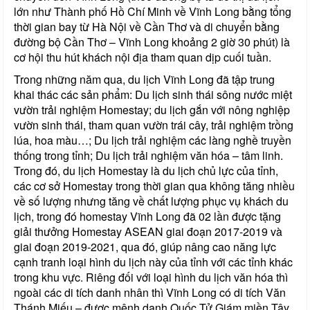
lớn như Thành phố Hồ Chí Minh về Vĩnh Long bằng tổng
thời gian bay từ Hà Nội về Cần Thơ và di chuyển bằng
đường bộ Cần Thơ – Vĩnh Long khoảng 2 giờ 30 phút) là
cơ hội thu hút khách nội địa tham quan dịp cuối tuần.
Trong những năm qua, du lịch Vĩnh Long đã tập trung
khai thác các sản phẩm: Du lịch sinh thái sông nước miệt
vườn trải nghiệm Homestay; du lịch gắn với nông nghiệp
vườn sinh thái, tham quan vườn trái cây, trải nghiệm trồng
lúa, hoa màu…; Du lịch trải nghiệm các làng nghề truyền
thống trong tỉnh; Du lịch trải nghiệm văn hóa – tâm linh.
Trong đó, du lịch Homestay là du lịch chủ lực của tỉnh,
các cơ sở Homestay trong thời gian qua không tăng nhiều
về số lượng nhưng tăng về chất lượng phục vụ khách du
lịch, trong đó homestay Vĩnh Long đã 02 lần được tặng
giải thưởng Homestay ASEAN giai đoạn 2017-2019 và
giai đoạn 2019-2021, qua đó, giúp nâng cao năng lực
cạnh tranh loại hình du lịch này của tỉnh với các tỉnh khác
trong khu vực. Riêng đối với loại hình du lịch văn hóa thì
ngoài các di tích danh nhân thì Vĩnh Long có di tích Văn
Thánh Miếu – được mệnh danh Quốc Tử Giám miền Tây,