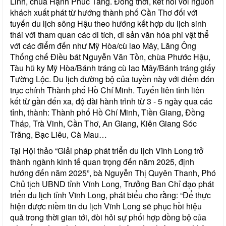
Linh, chùa Hạnh Phúc Tăng. Đồng thời, kết nối với nguồn
khách xuất phát từ hướng thành phố Cần Thơ đối với
tuyến du lịch sông Hậu theo hướng kết hợp du lịch sinh
thái với tham quan các di tích, di sản văn hóa phi vật thể
với các điểm đến như Mỹ Hòa/cù lao Mây, Lăng Ông
Thống chế Điều bát Nguyễn Văn Tồn, chùa Phước Hậu,
Tàu hũ ky Mỹ Hòa/Bánh tráng cù lao Mây/Bánh tráng giấy
Tường Lộc. Du lịch đường bộ của tuyền này với điểm đón
trục chính Thành phố Hồ Chí Minh. Tuyến liên tỉnh liên
kết từ gần đến xa, độ dài hành trình từ 3 - 5 ngày qua các
tỉnh, thành: Thành phố Hồ Chí Minh, Tiền Giang, Đồng
Tháp, Trà Vinh, Cần Thơ, An Giang, Kiên Giang Sóc
Trăng, Bạc Liêu, Cà Mau…
Tại Hội thảo “Giải pháp phát triển du lịch Vĩnh Long trở
thành ngành kinh tế quan trọng đến năm 2025, định
hướng đến năm 2025”, bà Nguyễn Thị Quyên Thanh, Phó
Chủ tịch UBND tỉnh Vĩnh Long, Trưởng Ban Chỉ đạo phát
triển du lịch tỉnh Vĩnh Long, phát biểu cho rằng: “Để thực
hiện được niềm tin du lịch Vĩnh Long sẽ phục hồi hiệu
quả trong thời gian tới, đòi hỏi sự phối hợp đồng bộ của