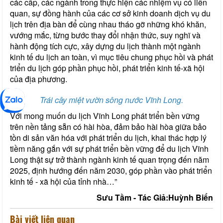
các cấp, các ngành trong thực hiện các nhiệm vụ có liên
quan, sự đồng hành của các cơ sở kinh doanh dịch vụ du
lịch trên địa bàn để cùng nhau tháo gỡ những khó khăn,
vướng mắc, từng bước thay đổi nhận thức, suy nghĩ và
hành động tích cực, xây dựng du lịch thành một ngành
kinh tế du lịch an toàn, vì mục tiêu chung phục hồi và phát
triển du lịch góp phần phục hồi, phát triển kinh tế-xã hội
của địa phương.
Trái cây miệt vườn sông nước Vĩnh Long.
Với mong muốn du lịch Vĩnh Long phát triển bền vững
trên nền tảng sẵn có hài hòa, đảm bảo hài hòa giữa bảo
tồn di sản văn hóa với phát triển du lịch, khai thác hợp lý
tiềm năng gắn với sự phát triển bền vững để du lịch Vĩnh
Long thật sự trở thành ngành kinh tế quan trọng đến năm
2025, định hướng đến năm 2030, góp phần vào phát triển
kinh tế - xã hội của tỉnh nhà…”
Sưu Tầm - Tác Giả:Huỳnh Biển
Bài viết liên quan