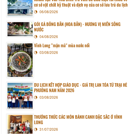
cơ sở vật chất kỹ thuật và dịch vụ của cơ sở lưu trú du lịch
06/08/2026
GỎI GÀ BÔNG BẦN (HOA BẦN) - HƯƠNG VỊ MIỀN SÔNG
NƯỚC
04/08/2026
Vĩnh Long “mặn mà” mùa nước nổi
03/08/2026
DU LỊCH KẾT HỢP GIÁO DỤC - GIÁ TRỊ LAN TỎA TỪ TRẠI HÈ
PHƯƠNG NAM NĂM 2026
03/08/2026
THƯỞNG THỨC CÁC MÓN BÁNH CANH ĐẶC SẮC Ở VĨNH
LONG
31/07/2026