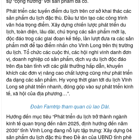
sự “cộng hưởng” với sản phẩm đã có.
Phát triển các tuyến điểm du lịch trên cơ sở khai thác các
sản phẩm du lịch đặc thù. Đầu tư tôn tạo các công trình
văn hóa trọng điểm. Xây dựng chiến lược phát triển du
lịch, toàn diện, lâu dài, chú trọng các sản phẩm mới lạ,
độc đáo trog các giai đoạn kế tiếp, lần lượt đưa ra các sản
phẩm mới để tạo điểm nhấn cho Vĩnh Long trên thị trường
du lịch. Tổ chức các cuộc thi, các hội nghi vinh danh đơn
vị, doanh nghiệp có sản phẩm, dịch vụ du lịch độc đáo
trên địa bàn tỉnh với các giải thưởng hấp dẫn, khuyến
khích các đơn vị nâng cao chất lượng cũng như phát triển
đa dạng các sản phẩm. Hy vọng thời gian tới du lịch Vĩnh
Long sẽ phát triển nhanh, đóng góp vào sự phát triển kinh
tế, xã hội của địa phương…”.
Đoàn Famtrip tham quan cù lao Dài.
Hướng đến mục tiêu “Phát triển du lịch trở thành ngành
kinh tế quan trọng đến năm 2025, định hướng đến năm
2030” tỉnh Vĩnh Long đang nỗ lực tập trưng: Xây dựng 04
sản phẩm du lịch đặc thù theo Đề án của UBND tỉnh phê