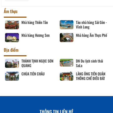
Ẩm thực
Nhà hàng Thiên Tân
Tàu nhà hàng Sài Gòn -
Vĩnh Long
Nhà hàng Hương Sen
Nhà hàng Ẩm Thực Phố
Địa điểm
THÁNH TỊNH NGỌC SƠN
DN Du lịch sinh thái
QUANG
SaLa
CHÙA TIÊN CHÂU
LĂNG ÔNG TIỀN QUÂN
THỐNG CHẾ ĐIỀU BÁT
THÔNG TIN LIÊN HỆ