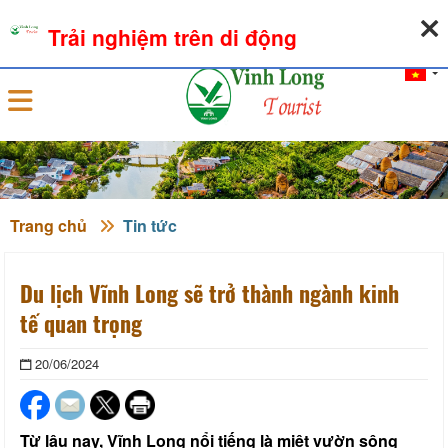
09-08-2026, 03:36:32
THỜI TIẾT
TỶ GIÁ NGOẠI TỆ
Trải nghiệm trên di động
Đăng nhập
Trang chủ
Tin tức
Du lịch Vĩnh Long sẽ trở thành ngành kinh
tế quan trọng
20/06/2024
Từ lâu nay, Vĩnh Long nổi tiếng là miệt vườn sông