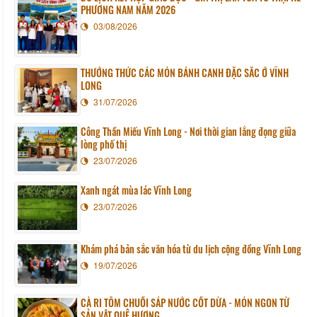
PHƯƠNG NAM NĂM 2026
03/08/2026
THƯỞNG THỨC CÁC MÓN BÁNH CANH ĐẶC SẮC Ở VĨNH
LONG
31/07/2026
Công Thần Miếu Vĩnh Long - Nơi thời gian lắng đọng giữa
lòng phố thị
23/07/2026
Xanh ngát mùa lác Vĩnh Long
23/07/2026
Khám phá bản sắc văn hóa từ du lịch cộng đồng Vĩnh Long
19/07/2026
CÀ RI TÔM CHUỐI SÁP NƯỚC CỐT DỪA - MÓN NGON TỪ
SẢN VẬT QUÊ HƯƠNG