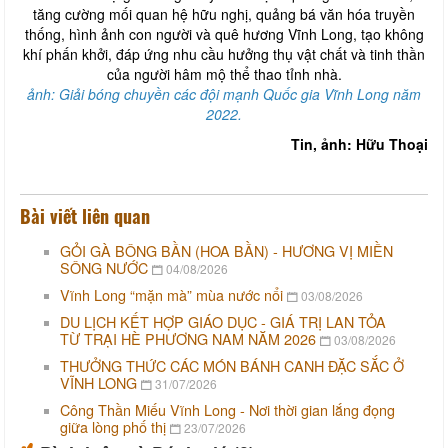
tăng cường mối quan hệ hữu nghị, quảng bá văn hóa truyền
thống, hình ảnh con người và quê hương Vĩnh Long, tạo không
khí phấn khởi, đáp ứng nhu cầu hưởng thụ vật chất và tinh thần
của người hâm mộ thể thao tỉnh nhà.
ảnh: Giải bóng chuyền các đội mạnh Quốc gia Vĩnh Long năm
2022.
Tin, ảnh: Hữu Thoại
Bài viết liên quan
GỎI GÀ BÔNG BẦN (HOA BẦN) - HƯƠNG VỊ MIỀN
SÔNG NƯỚC
04/08/2026
Vĩnh Long “mặn mà” mùa nước nổi
03/08/2026
DU LỊCH KẾT HỢP GIÁO DỤC - GIÁ TRỊ LAN TỎA
TỪ TRẠI HÈ PHƯƠNG NAM NĂM 2026
03/08/2026
THƯỞNG THỨC CÁC MÓN BÁNH CANH ĐẶC SẮC Ở
VĨNH LONG
31/07/2026
Công Thần Miếu Vĩnh Long - Nơi thời gian lắng đọng
giữa lòng phố thị
23/07/2026