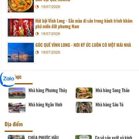
19/07/2026
Hát bội Vĩnh Long - Sắc màu di sản trong hành trình khám
phá miền đất phương Nam
19/07/2026
GÓC QUÊ VĨNH LONG - NƠI KÝ ỨC LUÔN CÓ MỘT MÁI NHÀ
19/07/2026
Ẩm thực
Nhà hàng Phương Thủy
Nhà hàng Song Thảo
Nhà hàng Ngân Vinh
Nhà hàng Sáu Tú
Địa điểm
CHÙA PHƯỚC HẬU
Cơ sở sản xuất và kinh