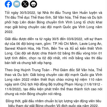
Tối ngày 30/5/2022, tại Nhà thi đấu Trung tâm Huấn luyện và
Thi đấu Thể dục Thể thao tỉnh, Sở Văn hóa, Thể thao và Du lịch
phối hợp Liên đoàn Bóng chuyền tỉnh Vĩnh Long tổ chức khai
mạc giải bóng chuyền các đội mạnh Quốc gia Vĩnh Long năm
2022.
Giải đấu được diễn ra từ ngày 30/5 đến 03/6/2022, với sự tham
dự của 06 đội bóng nam, gồm: TP. Hồ Chí Minh, Lavie Long An,
Sanest Khánh Hòa, Hà Tĩnh, Bến Tre và Xổ số kiến thiết Vĩnh
Long. Các đội sẽ được chia thành 02 bảng thi đấu vòng tròn 01
lượt tính điểm, chọn ra 02 đội nhất, nhì mỗi bảng vào thi đấu
bán kết và chung kết xếp hạng.
Theo ông Huỳnh Trung Toàn - Phó Giám đốc Sở Văn hóa, Thể
thao và Du lịch: Giải bóng chuyền các đội mạnh Quốc gia Vĩnh
Long năm 2022 nhằm thiết thực chào mừng kỷ niệm 110 năm
ngày sinh Chủ tịch Hội đồng Bộ trưởng Phạm Hùng (11/6/1912 -
11/6/2022), tạo điều kiện phát triển thể thao thành tích cao nói
chung và môn Bóng chuyền nói riêng.
Đồng thời, giải đấu nhằm chuẩn bị lực lượng vận động viên tiêu
biểu tham dự giải Bóng chuyền Vô địch quốc gia năm 2022,