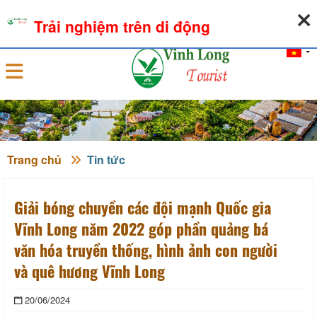
06-08-2026, 03:53:55
THỜI TIẾT
TỶ GIÁ NGOẠI TỆ
Trải nghiệm trên di động
Đăng nhập
Trang chủ
Tin tức
Giải bóng chuyền các đội mạnh Quốc gia
Vĩnh Long năm 2022 góp phần quảng bá
văn hóa truyền thống, hình ảnh con người
và quê hương Vĩnh Long
20/06/2024