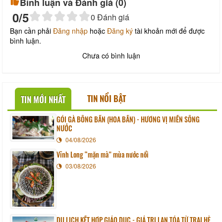
Bình luận và Đánh giá (
0
)
0
/5
0
Đánh giá
Bạn cần phải
Đăng nhập
hoặc
Đăng ký
tài khoản mới để được
bình luận.
Chưa có bình luận
TIN NỔI BẬT
TIN MỚI NHẤT
GỎI GÀ BÔNG BẦN (HOA BẦN) - HƯƠNG VỊ MIỀN SÔNG
NƯỚC
04/08/2026
Vĩnh Long “mặn mà” mùa nước nổi
03/08/2026
DU LỊCH KẾT HỢP GIÁO DỤC - GIÁ TRỊ LAN TỎA TỪ TRẠI HÈ