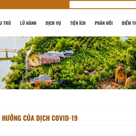
U TRÚ
LỮ HÀNH
DỊCH VỤ
TIỆN ÍCH
PHẢN HỒI
ĐIỂM T
H HƯỞNG CỦA DỊCH COVID-19