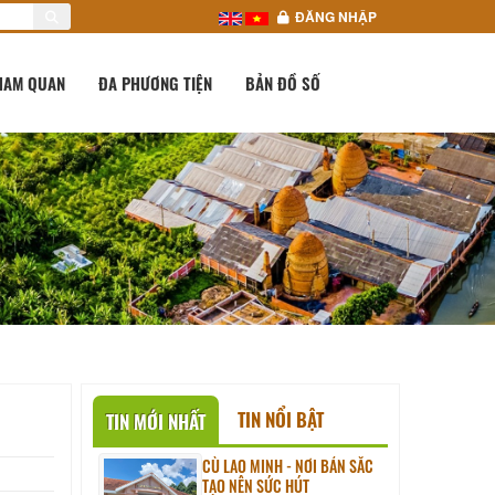
ĐĂNG NHẬP
HAM QUAN
ĐA PHƯƠNG TIỆN
BẢN ĐỒ SỐ
TIN NỔI BẬT
TIN MỚI NHẤT
CÙ LAO MINH - NƠI BẢN SẮC
TẠO NÊN SỨC HÚT