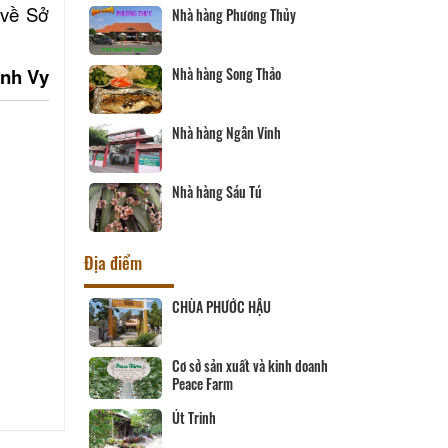
 về Sở
Nhà hàng Phương Thủy
nh Vy
òn - Vĩnh
Nhà hàng Song Thảo
en
Nhà hàng Ngân Vinh
Phố
Nhà hàng Sáu Tú
Địa điểm
 SƠN QUANG
CHÙA PHƯỚC HẬU
i SaLa
Cơ sở sản xuất và kinh doanh
Peace Farm
Út Trinh