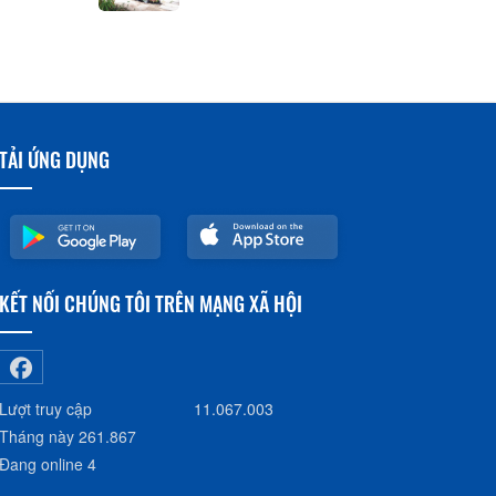
ÂN THỐNG
TẢI ỨNG DỤNG
KẾT NỐI CHÚNG TÔI TRÊN MẠNG XÃ HỘI
Lượt truy cập
11.067.003
Tháng này
261.867
Đang online
4