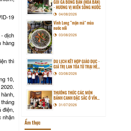
GỎI GÀ BÔNG BẦN (HOA BẦN)
- HƯƠNG VỊ MIỀN SÔNG NƯỚC
04/08/2026
VID-19
Vĩnh Long “mặn mà” mùa
nước nổi
- dịch
03/08/2026
h hàng
ện thì
DU LỊCH KẾT HỢP GIÁO DỤC -
GIÁ TRỊ LAN TỎA TỪ TRẠI HÈ
PHƯƠNG NAM NĂM 2026
03/08/2026
áng 10,
 2020.
THƯỞNG THỨC CÁC MÓN
 hành,
BÁNH CANH ĐẶC SẮC Ở VĨNH
n tháng
LONG
31/07/2026
 điện,
c nhận
Ẩm thực