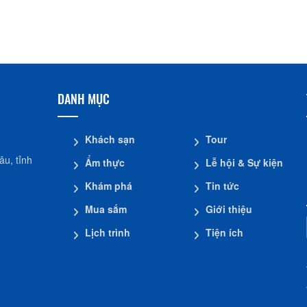
LĂNG ÔNG TIỀN QU
Đình Tân Hoa
CHẾ ĐIỀU BÁT
DANH MỤC
Khách sạn
Tour
u, tỉnh
Ẩm thực
Lễ hội & Sự kiện
Khám phá
Tin tức
Mua sắm
Giới thiệu
Lịch trình
Tiện ích