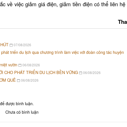
 về việc giảm giá điện, giảm tiền điện có thể liên hệ
Nhà hàng Thiên Tân
Tha
Tàu nhà hàng Sài G
Long
Nhà hàng Hương S
 HÚT
07/08/2026
 phát triển du lịch qua chương trình làm việc với đoàn công tác huyện
Nhà hàng Ẩm Thực 
 miệt vườn
06/08/2026
ỚI CHO PHÁT TRIỂN DU LỊCH BỀN VỮNG
06/08/2026
CƠM QUÊ
06/08/2026
Khu lưu niệm Chủ tịch Hội đồng
THÁNH TỊNH NGỌC
Bộ trưởng Phạm Hùng
để được bình luận.
KHU DU LỊCH VINH SANG
DN Du lịch sinh thá
Chưa có bình luận
CHÙA TIÊN CHÂU
VĂN THÁNH MIẾU VĨNH LONG