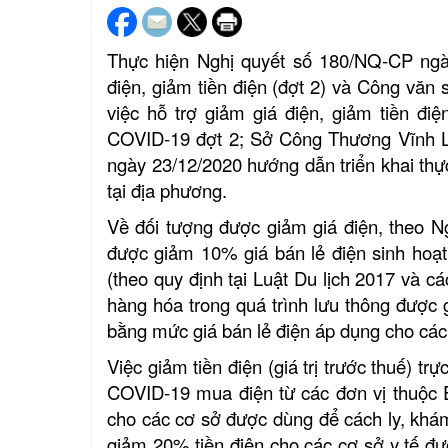
Thực hiện Nghị quyết số 180/NQ-CP ngà
điện, giảm tiền điện (đợt 2) và Công v
việc hỗ trợ giảm giá điện, giảm tiền đ
COVID-19 đợt 2; Sở Công Thương Vĩnh 
ngày 23/12/2020 hướng dẫn triển khai thự
tại địa phương.
Về đối tượng được giảm giá điện, theo N
được giảm 10% giá bán lẻ điện sinh hoạt 
(theo quy định tại Luật Du lịch 2017 và c
hàng hóa trong quá trình lưu thông được 
bằng mức giá bán lẻ điện áp dụng cho các
Việc giảm tiền điện (giá trị trước thuế) 
COVID-19 mua điện từ các đơn vị thuộc E
cho các cơ sở được dùng để cách ly, khá
giảm 20% tiền điện cho các cơ sở y tế đư