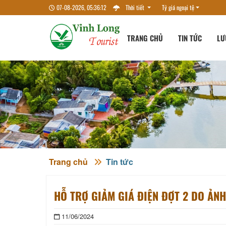
07-08-2026, 05:36:12
Thời tiết
Tỷ giá ngoại tệ
TRANG CHỦ
TIN TỨC
LƯ
Trang chủ
Tin tức
HỖ TRỢ GIẢM GIÁ ĐIỆN ĐỢT 2 DO ẢN
11/06/2024