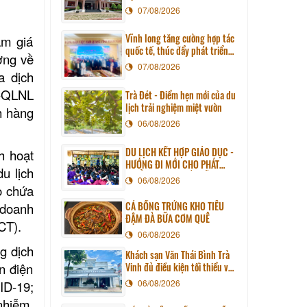
07/08/2026
Vĩnh long tăng cường hợp tác
ảm giá
quốc tế, thúc đẩy phát triển
ơng về
du lịch qua chương trình làm
07/08/2026
a dịch
việc với đoàn công tác huyện
Sunchang (Hàn quốc)
T-QLNL
Trà Đét - Điểm hẹn mới của du
lịch trải nghiệm miệt vườn
h hàng
06/08/2026
DU LỊCH KẾT HỢP GIÁO DỤC -
h hoạt
HƯỚNG ĐI MỚI CHO PHÁT
u lịch
TRIỂN DU LỊCH BỀN VỮNG
06/08/2026
o chứa
CÁ BỐNG TRỨNG KHO TIÊU
 doanh
ĐẬM ĐÀ BỮA CƠM QUÊ
CT).
06/08/2026
g dịch
Khách sạn Văn Thái Bình Trà
n điện
Vinh đủ điều kiện tối thiểu về
cơ sở vật chất kỹ thuật và
06/08/2026
ID-19;
dịch vụ của cơ sở lưu trú du
nhiễm,
lịch