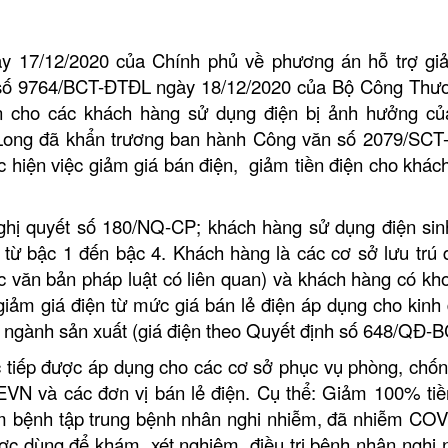
y 17/12/2020 của Chính phủ về phương án hỗ trợ gi
ăn số 9764/BCT-ĐTĐL ngày 18/12/2020 của Bộ Công Thư
iện cho các khách hàng sử dụng điện bị ảnh hưởng củ
Long đã khẩn trương ban hành Công văn số 2079/SC
c hiện việc giảm giá bán điện, giảm tiền điện cho khác
ghị quyết số 180/NQ-CP; khách hàng sử dụng điện sin
từ bậc 1 đến bậc 4. Khách hàng là các cơ sở lưu trú d
ác văn bản pháp luật có liên quan) và khách hàng có kh
giảm giá điện từ mức giá bán lẻ điện áp dụng cho kinh
 ngành sản xuất (giá điện theo Quyết định số 648/QĐ-B
trực tiếp được áp dụng cho các cơ sở phục vụ phòng, chốn
VN và các đơn vị bán lẻ điện. Cụ thể: Giảm 100% tiề
m bệnh tập trung bệnh nhân nghi nhiễm, đã nhiễm COV
ợc dùng để khám, xét nghiệm, điều trị bệnh nhân nghi 