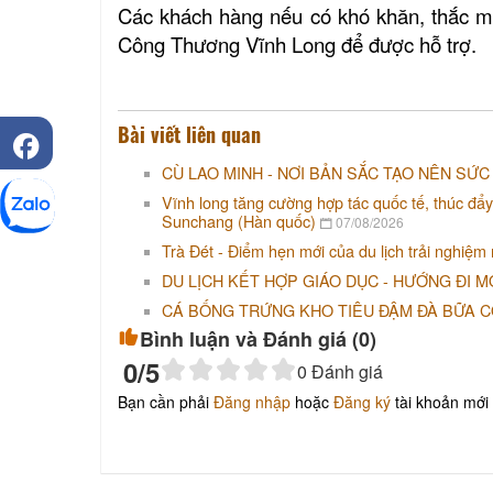
Các khách hàng nếu có khó khăn, thắc mắc
Công Thương Vĩnh Long để được hỗ trợ.
Bài viết liên quan
CÙ LAO MINH - NƠI BẢN SẮC TẠO NÊN SỨC
Vĩnh long tăng cường hợp tác quốc tế, thúc đẩy
Sunchang (Hàn quốc)
07/08/2026
Trà Đét - Điểm hẹn mới của du lịch trải nghiệm
DU LỊCH KẾT HỢP GIÁO DỤC - HƯỚNG ĐI M
CÁ BỐNG TRỨNG KHO TIÊU ĐẬM ĐÀ BỮA 
Bình luận và Đánh giá (
0
)
Khu tưởng niệm cố Thủ tướng Võ
Văn Kiệt
0
/5
0
Đánh giá
Bạn cần phải
Đăng nhập
hoặc
Đăng ký
tài khoản mới 
BẢO TÀNG VĨNH LONG
Khu lưu niệm Giáo sư, Viện sĩ
Trần Đại Nghĩa