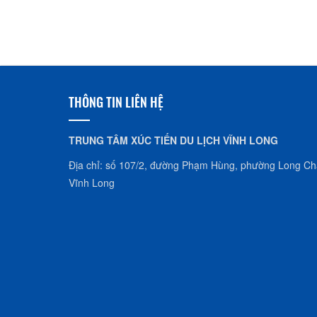
Nhà dừa CocoHome
THÔNG TIN LIÊN HỆ
TRUNG TÂM XÚC TIẾN DU LỊCH VĨNH LONG
Địa chỉ: số 107/2, đường Phạm Hùng, phường Long Châ
Vĩnh Long