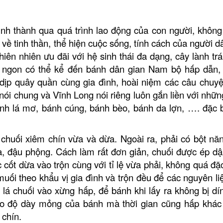
nh thành qua quá trình lao động của con người, không 
 về tinh thần, thể hiện cuộc sống, tính cách của người d
iên nhiên ưu đãi với hệ sinh thái đa dạng, cây lành trái
 ngon có thể kể đến bánh dân gian Nam bộ
hấp dẫn
 dịp quây quần cùng gia đình, hoài niệm các câu chuy
nói chung và Vĩnh Long nói riêng luôn gắn liền với nhữ
ánh lá mơ, bánh cúng, bánh bèo, bánh da lợn, ….
đặc b
chuối xiêm chín vừa và dừa. Ngoài ra, phải có bột năn
a, đậu phộng. Cách làm rất đơn giản, chuối được ép dậ
 cốt dừa vào trộn cùng với tỉ lệ vừa phải, không quá đặ
uối theo khẩu vị gia đình và trộn đều để các nguyên li
lá chuối vào xừng hấp, để bánh khi lấy ra không bị dí
ào độ dày mỏng của bánh mà thời gian cũng hấp khác
 chín.