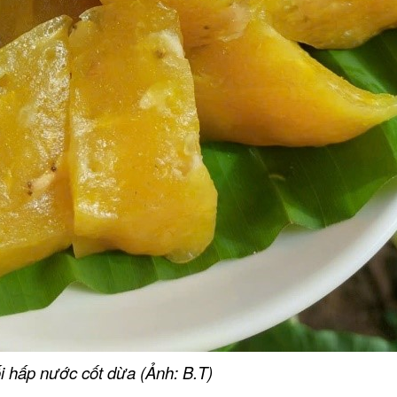
Nhà hàng 
Tàu nhà hà
Long
Nhà hàng 
Nhà hàng 
Khu lưu niệm Chủ tịch Hội đồng
THÁNH TỊN
Bộ trưởng Phạm Hùng
KHU DU LỊCH VINH SANG
DN Du lịch s
i hấp nước cốt dừa (Ảnh: B.T)
CHÙA TIÊN 
VĂN THÁNH MIẾU VĨNH LONG