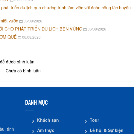
 phát triển du lịch qua chương trình làm việc với đoàn công tác huyện
 miệt vườn
06/08/2026
ỚI CHO PHÁT TRIỂN DU LỊCH BỀN VỮNG
06/08/2026
CƠM QUÊ
06/08/2026
để được bình luận.
Chưa có bình luận
DANH MỤC
Khách sạn
Tour
u, tỉnh
Ẩm thực
Lễ hội & Sự kiện