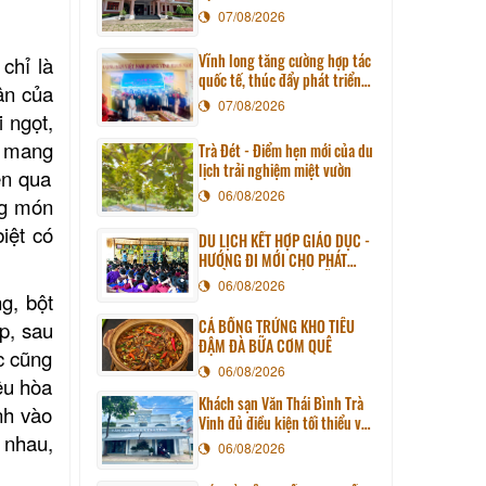
07/08/2026
Vĩnh long tăng cường hợp tác
chỉ là
quốc tế, thúc đẩy phát triển
ân của
du lịch qua chương trình làm
07/08/2026
 ngọt,
việc với đoàn công tác huyện
Sunchang (Hàn quốc)
,
mang
Trà Đét - Điểm hẹn mới của du
lịch trải nghiệm miệt vườn
ện qua
06/08/2026
ng món
iệt có
DU LỊCH KẾT HỢP GIÁO DỤC -
HƯỚNG ĐI MỚI CHO PHÁT
TRIỂN DU LỊCH BỀN VỮNG
06/08/2026
g, bột
CÁ BỐNG TRỨNG KHO TIÊU
p, sau
ĐẬM ĐÀ BỮA CƠM QUÊ
c cũng
06/08/2026
ệu hòa
Khách sạn Văn Thái Bình Trà
nh vào
Vinh đủ điều kiện tối thiểu về
 nhau,
cơ sở vật chất kỹ thuật và
06/08/2026
dịch vụ của cơ sở lưu trú du
lịch