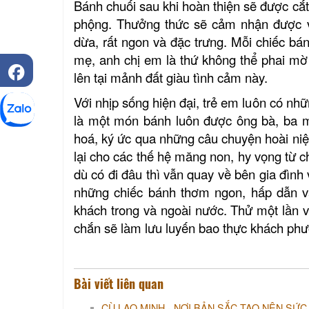
Bánh chuối sau khi hoàn thiện sẽ được cắt
phộng. Thưởng thức sẽ cảm nhận được vị
Nhà dừa CocoHome
dừa, rất ngon và đặc trưng.
Mỗi chiếc bá
mẹ,
anh
chị
em là thứ không thể phai mờ
lên tại mảnh đất giàu tình cảm này.
Với nhịp sống hiện đại, trẻ em luôn có n
là một món bánh luôn được ông bà, ba m
hoá, ký ức qua những câu chuyện
hoài n
lại cho các
thế hệ măng non
, hy vọng từ 
dù có đi đâu thì vẫn quay về bên gia đình 
những chiếc bánh thơm ngon, hấp dẫn và
khách trong và ngoài nước.
Thử một lần 
chắn sẽ làm lưu luyến bao thực khách ph
Bài viết liên quan
CÙ LAO MINH - NƠI BẢN SẮC TẠO NÊN SỨC