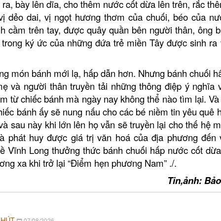
LĂNG ÔNG T
 ra, bày lên dĩa, cho thêm nước cốt dừa lên trên, rắc th
CHẾ ĐIỀU B
 dẻo dai, vị ngọt hương thơm của chuối, béo của nư
Đình Tân Hoa
nh cầm trên tay, được quây quần bên
người thân,
ông b
trong ký ức của những đứa trẻ miền Tây được sinh ra 
hững món
bánh
mới
lạ, hấp dẫn hơn
.
Nhưng bánh chuối h
ẹ và người thân truyền tải những thông điệp ý nghĩa
iệm
từ chiếc bánh
mà ngày nay không thể nào tìm lại
. Và
chiếc bánh ấy sẽ nung nấu cho các bé niềm tin yêu quê 
và sau này khi lớn lên họ vẫn sẽ truyền lại cho thế hệ 
 phát huy được giá trị văn hoá của địa phương đến 
về
Vĩnh Long
thưởng thức bánh
chuối hấp nước
cốt dừa
ương xa khi trở lại
“Điểm hẹn phương Nam”
./.
Tin,ảnh: Bả
 HÚT
07/08/2026