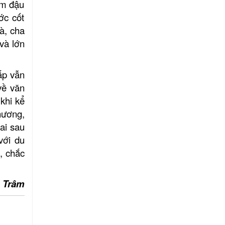
IỀN QUÂN THỐNG
êm đậu
ÁT
ớc cốt
à, cha
và lớn
ấp vẫn
 về
văn
 khi kể
hương,
mai sau
với du
, chắc
o Trâm