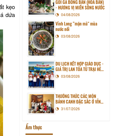
GỎI GÀ BÔNG BẦN (HOA BẦN)
ắt kẹo
- HƯƠNG VỊ MIỀN SÔNG NƯỚC
lá dứa
04/08/2026
Vĩnh Long “mặn mà” mùa
nước nổi
03/08/2026
DU LỊCH KẾT HỢP GIÁO DỤC -
GIÁ TRỊ LAN TỎA TỪ TRẠI HÈ
PHƯƠNG NAM NĂM 2026
03/08/2026
THƯỞNG THỨC CÁC MÓN
BÁNH CANH ĐẶC SẮC Ở VĨNH
LONG
31/07/2026
Ẩm thực