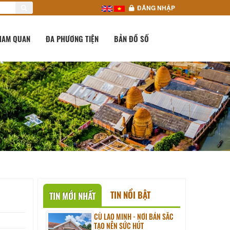
ĐĂNG NHẬP
HAM QUAN
ĐA PHƯƠNG TIỆN
BẢN ĐỒ SỐ
TIN NỔI BẬT
TIN MỚI NHẤT
CÙ LAO MINH - NƠI BẢN SẮC
TẠO NÊN SỨC HÚT