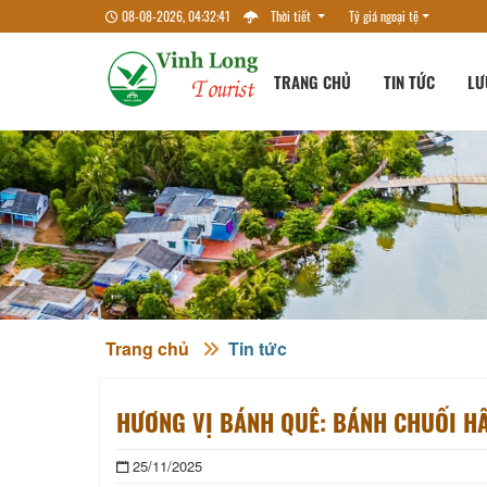
08-08-2026, 04:32:42
Thời tiết
Tỷ giá ngoại tệ
TRANG CHỦ
TIN TỨC
LƯ
Trang chủ
Tin tức
HƯƠNG VỊ BÁNH QUÊ: BÁNH CHUỐI H
25/11/2025