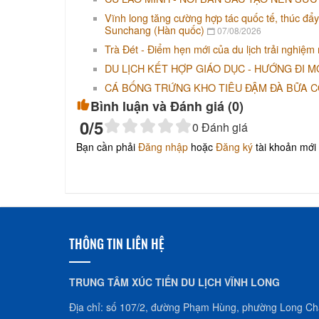
Vĩnh long tăng cường hợp tác quốc tế, thúc đẩy
Sunchang (Hàn quốc)
07/08/2026
Trà Đét - Điểm hẹn mới của du lịch trải nghiệm
DU LỊCH KẾT HỢP GIÁO DỤC - HƯỚNG ĐI M
CÁ BỐNG TRỨNG KHO TIÊU ĐẬM ĐÀ BỮA 
Bình luận và Đánh giá (
0
)
0
/5
0
Đánh giá
Bạn cần phải
Đăng nhập
hoặc
Đăng ký
tài khoản mới 
THÔNG TIN LIÊN HỆ
TRUNG TÂM XÚC TIẾN DU LỊCH VĨNH LONG
Địa chỉ: số 107/2, đường Phạm Hùng, phường Long Châ