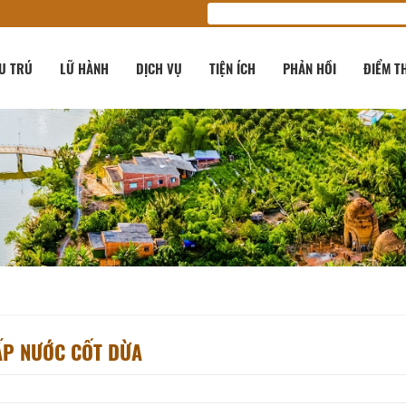
U TRÚ
LỮ HÀNH
DỊCH VỤ
TIỆN ÍCH
PHẢN HỒI
ĐIỂM T
ẤP NƯỚC CỐT DỪA