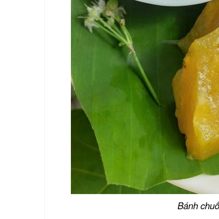
Khu tưởng niệm cố Thủ tướng Võ
Văn Kiệt
BẢO TÀNG VĨNH LONG
Bánh chuố
Khu lưu niệm Giáo sư, Viện sĩ
Trần Đại Nghĩa