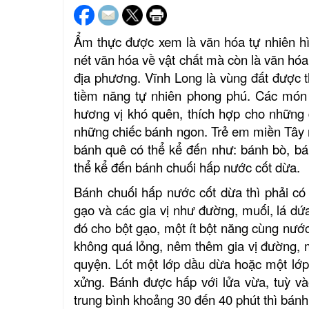
Ẩm thực được xem là văn hóa tự nhiên hì
nét văn hóa về vật chất mà còn là văn hóa
địa phương. Vĩnh Long là vùng đất được th
tiềm năng tự nhiên
phong phú
. Các món
hương vị
khó quên
, thích hợp cho những
những chiếc bánh ngon. T
rẻ em miền Tây 
bánh quê
có thể kể đến như: bánh bò, b
thể kể đến bánh chuối hấp nước cốt dừa.
Bánh chuối hấp nước cốt dừa thì phải có 
gạo và các gia vị như đường, muối, lá dứ
đó cho bột gạo, một ít bột năng cùng nước
không quá lỏng, nêm thêm gia vị đường, m
quyện. Lót một lớp dầu dừa hoặc một lớp 
xửng. Bánh được hấp với lửa vừa, tuỳ v
trung bình khoảng 30 đến 40 phút thì bánh