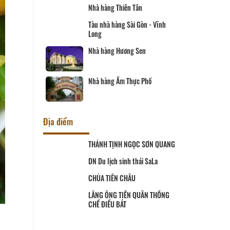
Thiên Tân
Nhà hàng Phương Thủy
ng Sài Gòn - Vĩnh
Nhà hàng Song Thảo
Hương Sen
Nhà hàng Ngân Vinh
Ẩm Thực Phố
Nhà hàng Sáu Tú
Địa điểm
H NGỌC SƠN QUANG
CHÙA PHƯỚC HẬU
Cơ sở sản xuất và kinh doanh
Peace Farm
inh thái SaLa
Út Trinh
CHÂU